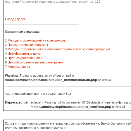
настоящей стоимости отдельных фондовых инструментов. 126
Назад
|
Далее
Связанные страницы:
1
Методы с ориентацией на конкуренцию
2
Параметрические индексы
3
Метода относительного оценивания технического уровня продукции
4
Индифирентные цены
5
Прогнозирование цены
6
Ценообразование на внешнем рынке
7
Мировые цены
Warning
: Trying to access array offset on null in
/home/admin/web/phinance.ru/public_html/function.db.php
on line
36
часть информации взята с
csc.com.ua и i.ua
Deprecated
: str_replace(): Passing null to parameter #3 ($subject) of type array|string i
/home/admin/web/phinance.ru/public_html/foot.php
on line
25
Условия:
при использовании материалов ссылка обязательна. Банки без своих сай
платном хостинге не вносятся в листинг.