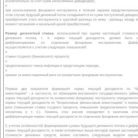
исключительно за счет сумм начисляемых дивидендов);
o
при использовании фондового инструмента в течение заранее предусмотренног
этом случае будущий денежный поток складывается из сумм поступлений дивиде
приобретения этого инструмента и курсовой разницы по нему - разницы между е
момент погашения и начальной ценой приобретения).
Размер дисконтной ставки
, используемой при оценке настоящей стоимост
денежного потока, т. е. нормы текущей доходности, должен быть об
дифференцирован по отдельным фондовым инструментам. Диффер
осуществляется с учетом следующих показателей:
o
ставки ссудного (банковского) процента;
o
предполагаемого темпа инфляции в предстоящем периоде,
o
премии за инвестиционный риск по конкретным фондовым инструментам.
Первые два показателя формируют норму текущей доходности по "бе
инвестициям" - в частности, по облигациям внутреннего государственного займ
норма текущей доходности по конкретному фондовому инструменту определяетс
нормы текущей доходности по "безрисковым финансовым инвестициям" и нормы
риск (повышения ставки ссудного процента, повышения предполагаемого темпа
неплатежа и т. п.). Уровень этих рисков определяет в конечном ито
дифференциации нормы текущей доходности по отдельным фондовым инструмент
С учетом особенностей формирования суммы будущего денежного потока и дифф
нормы текущей доходности, а также изложенных выше методов оценки настояще
стоимости денежных средств, можно составить следующие модели оценк