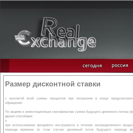
Размер дисконтной ставки
с выплатой всей суммы процентов при погашении в конце предусмотрен
обращения.
По акциям и инвестиционным сертификатам сумма будущего денежного потока ф
двумя способами:
o
при использовании фондового инструмента в течение неопределенного продол
периода времени (в этом случае денежный поток будущего периода фо