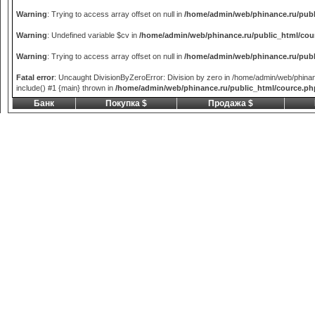
Warning
: Trying to access array offset on null in
/home/admin/web/phinance.ru/publ
Warning
: Undefined variable $cv in
/home/admin/web/phinance.ru/public_html/cou
Warning
: Trying to access array offset on null in
/home/admin/web/phinance.ru/publ
Fatal error
: Uncaught DivisionByZeroError: Division by zero in /home/admin/web/phina
include() #1 {main} thrown in
/home/admin/web/phinance.ru/public_html/cource.ph
Банк
Покупка $
Продажа $