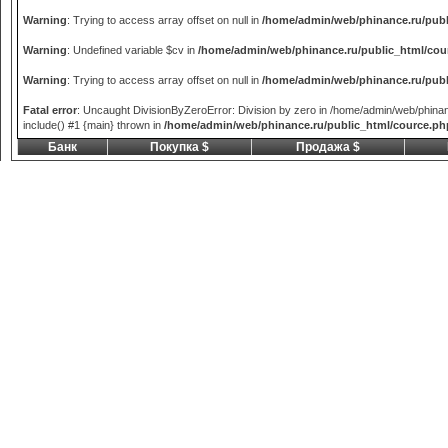
Warning
: Trying to access array offset on null in
/home/admin/web/phinance.ru/publ
Warning
: Undefined variable $cv in
/home/admin/web/phinance.ru/public_html/cou
Warning
: Trying to access array offset on null in
/home/admin/web/phinance.ru/publ
Fatal error
: Uncaught DivisionByZeroError: Division by zero in /home/admin/web/phina
include() #1 {main} thrown in
/home/admin/web/phinance.ru/public_html/cource.ph
Банк
Покупка $
Продажа $