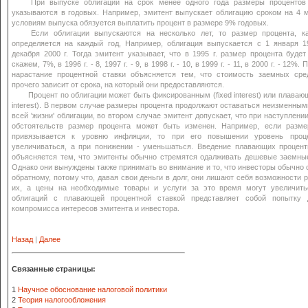
При выпуске облигаций на срок менее одного года размеры процентов
указываются в годовых. Например, эмитент выпускает облигацию сроком на 4 
условиям выпуска обязуется выплатить процент в размере 9% годовых.
Если облигации выпускаются на несколько лет, то размер процента, ка
определяется на каждый год, Например, облигация выпускается с 1 января 19
декабря 2000 г. Тогда эмитент указывает, что в 1995 г. размер процента будет
скажем, 7%, в 1996 г. - 8, 1997 г. - 9, в 1998 г. - 10, в 1999 г. - 11, в 2000 г. - 12%
нарастание процентной ставки объясняется тем, что стоимость заемных сре
прочего зависит от срока, на который они предоставляются.
Процент по облигации может быть фиксированным (fixed interest) или плавающи
interest). В первом случае размеры процента продолжают оставаться неизменным
всей 'жизни' облигации, во втором случае эмитент допускает, что при наступлени
обстоятельств размер процента может быть изменен. Например, если разме
привязывается к уровню инфляции, то при его повышении уровень проц
увеличиваться, а при понижении - уменьшаться. Введение плавающих процент
объясняется тем, что эмитенты обычно стремятся одалживать дешевые заемные
Однако они вынуждены также принимать во внимание и то, что инвесторы обычно 
обратному, потому что, давая свои деньги в долг, они лишают себя возможности 
их, а цены на необходимые товары и услуги за это время могут увеличить
облигаций с плавающей процентной ставкой представляет собой попытку 
компромисса интересов эмитента и инвестора.
Назад
|
Далее
Связанные страницы:
1
Научное обоснование налоговой политики
2
Теория налогообложения