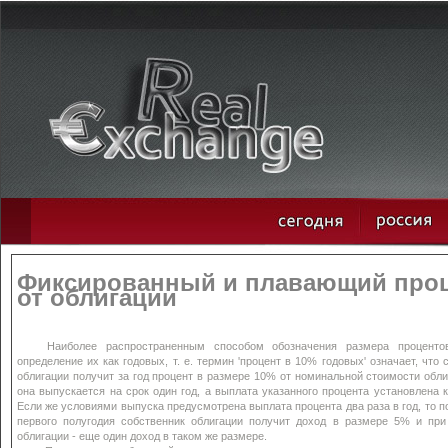
Фиксированный и плавающий про
от облигации
Наиболее распространенным способом обозначения размера проценто
определение их как годовых, т. е. термин 'процент в 10% годовых' означает, что 
облигации получит за год процент в размере 10% от номинальной стоимости обли
она выпускается на срок один год, а выплата указанного процента установлена к
Если же условиями выпуска предусмотрена выплата процента два раза в год, то п
первого полугодия собственник облигации получит доход в размере 5% и при
облигации - еще один доход в таком же размере.