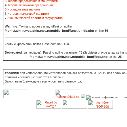
3
Теория предложения и монетаризм
4
Теория экономики предложения
5
Исследование налогов
6
История налоговой политики
7
Экономической политики государства
Warning
: Trying to access array offset on null in
/home/admin/web/phinance.ru/public_html/function.db.php
on line
36
часть информации взята с
csc.com.ua и i.ua
Deprecated
: str_replace(): Passing null to parameter #3 ($subject) of type array|string i
/home/admin/web/phinance.ru/public_html/foot.php
on line
25
Условия:
при использовании материалов ссылка обязательна. Банки без своих сай
платном хостинге не вносятся в листинг.
Банки, не публикующие свои курсы, не мониторятся.