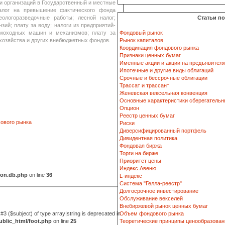
и организаций в Государственный и местные
алог на превышение фактического фонда
еологоразведочные работы; лесной налог;
Статьи п
зий; плату за воду; налоги из предприятий-
амоходных машин и механизмов; плату за
Фондовый рынок
хозяйства и других внебюджетных фондов.
Рынок капиталов
Координация фондового рынка
Признаки ценных бумаг
Именные акции и акции на предъявител
Ипотечные и другие виды облигаций
Срочные и бессрочные облигации
Трассат и трассант
Женевская вексельная конвенция
Основные характеристики сберегательн
Опцион
Реестр ценных бумаг
сового рынка
Риски
Диверсифицированный портфель
Дивидентная политика
Фондовая биржа
Торги на бирже
Приоритет цены
Индекс Авеню
ion.db.php
on line
36
L-индекс
Система "Гелла-реестр"
Долгосрочное инвестирование
Обслуживание векселей
Внебиржевой рынок ценных бумаг
 #3 ($subject) of type array|string is deprecated in
Объем фондового рынка
blic_html/foot.php
on line
25
Теоретические принципы ценообразован