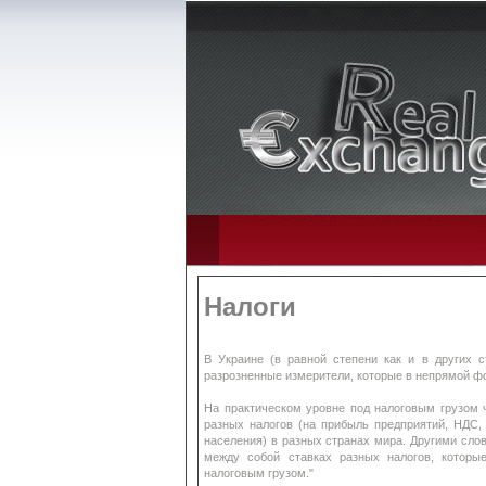
Налоги
В Украине (в равной степени как и в других
разрозненные измерители, которые в непрямой фо
На практическом уровне под налоговым грузом 
разных налогов (на прибыль предприятий, НДС, 
населения) в разных странах мира. Другими слов
между собой ставках разных налогов, котор
налоговым грузом."