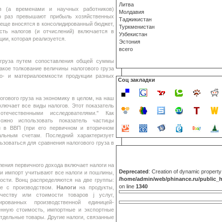
Литва
ов (а временами и научных работников)
Молдавия
го раз превышают прибыль хозяйственных
Таджикистан
 еще вносятся в консолидированный бюджет,
Туркменистан
сть налогов (и отчислений) включается в
Узбекистан
ции, которая реализуется.
Эстония
всего
 груза путем сопоставления общей суммы
акое толкование величины налогового груза
о- и материалоемкости продукции разных
Соц закладки
гового груза на экономику в целом, на наш
ключает все виды налогов. Этот показатель
течественными исследователями." Как
ожно использовать показатель частицы
й в ВВП (при его первичном и вторичном
альным счетам. Последний характеризует
ьзоваться для сравнения налогового груза в
ения первичного дохода включает налоги на
Deprecated
: Creation of dynamic propert
и импорт учитывают все налоги и пошлины,
/home/admin/web/phinance.ru/public_
ости. Вонц распределяются на две группы:
on line
1340
ые с производством.
Налоги
на продукты,
ичеству или стоимости товаров j услуг,
рованных производственной единицей-
енную стоимость, импортные и экспортные
тдельные товары. Другие налоги, связанные