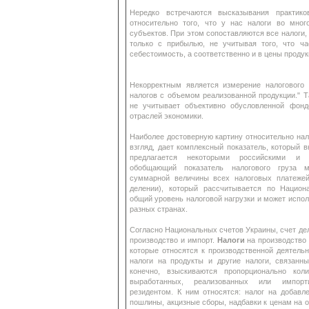
Нередко встречаются высказывания практик
относительно того, что у нас налоги во мно
субъектов. При этом сопоставляются все налоги,
только с прибылью, не учитывая того, что ча
себестоимость, а соответственно и в цены продук
Некорректным является измерение налогового
налогов с объемом реализованной продукции." Т
не учитывает объективно обусловленной фонд
отраслей экономики.
Наиболее достоверную картину относительно нало
взгляд, дает комплексный показатель, который в
предлагается некоторыми российскими и о
обобщающий показатель налогового груза м
суммарной величины всех налоговых платеже
делении), который рассчитывается по Национ
общий уровень налоговой нагрузки и может испол
разных странах.
Согласно Национальных счетов Украины, счет дел
производство и импорт.
Налоги
на производство 
которые относятся к производственной деятельн
налоги на продукты и другие налоги, связанн
конечно, взыскиваются пропорционально кол
выработанных, реализованных или импорти
резидентом. К ним относятся: налог на добавл
пошлины, акцизные сборы, надбавки к ценам на о