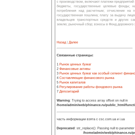
с производством, включают платежи предприятий 
бюджеты, государственные целевые фонды; н
потребления над расчетным; отчисление на г
государственная пошлина; плату за выдачу лицен
владельцев транспортных средств и других с
землю; рыночный сбор; взносы в Фонд дорожного 
Назад
|
Далее
Связанные страницы:
1
Рынок ценных бумаг
2
Финансовые активы
3
Рынок ценных бумаг как особый сегмент финан
4
Составляющие финансового рынка
5
Рынок капиталов
6
Регулирование работы фондового рынка
7
Депозитарий
Warning
: Trying to access array offset on null in
/home/admin/web/phinance.ru/public_html/funct
часть информации взята с
csc.com.ua и i.ua
Deprecated
: str_replace(): Passing null to parameter
/home/admin/web/phinance.ru/pu