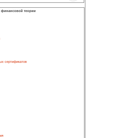
о финансовой теории
я
ых сертификатов
ия