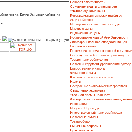
Ценовая эластичность
Основные виды и функции цен
Учетная функция цены
бязательна. Банки без своих сайтов на
Классификация скидок и надбавок
Акцизный сбор
ся.
Метод опирающийся на расходы
Мировые цены
Индикативные цены
Исследование кривой безубыточности
Дифференциальное определение цен
Сезонные скидки
Положение о государственной регуляци
Сокращение избыточного производства
Теория налогообложения
Налоги инструмент уравнивания дохода
Вопрос единого налога
Финансовая база
Критика налоговой политики
Налоги
Построение экономических графиков
Отраслевая экономика
Угольная промышленность
Фактор развития инвестиционной деятел
Инновации
Модель Л. Ерхарда
Инвестиционный налоговый кредит
Налоговые льготы
Товарооборот
Рыночные реформы
Правовые акты