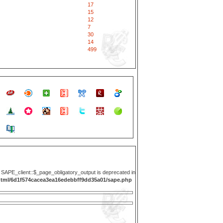
17
15
12
7
30
14
499
y SAPE_client::$_page_obligatory_output is deprecated in
html/6d1f574cacea3ea16edebbff9dd35a01/sape.php