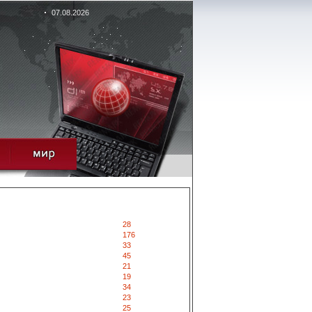
07.08.2026
28
176
33
45
21
19
34
23
25