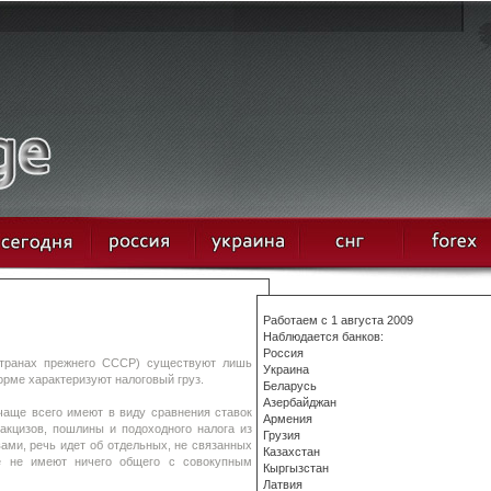
Работаем с 1 августа 2009
Наблюдается банков:
Россия
 странах прежнего СССР) существуют лишь
Украина
рме характеризуют налоговый груз.
Беларусь
Азербайджан
чаще всего имеют в виду сравнения ставок
Армения
акцизов, пошлины и подоходного налога из
Грузия
ами, речь идет об отдельных, не связанных
Казахстан
ые не имеют ничего общего с совокупным
Кыргызстан
Латвия