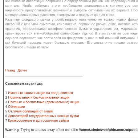
Финансовые инвестиции сопряжены с определенным риском как недополучения ож
капитала. Чтобы избежать этого, необходимо анализировать конъюнктуру ры
надежность предполагаемых вложений и выбрать оптимальный их вариант. Пров
методов финансовых расчетов, с которыми и знакомит данная книга.
Развитие фондового рынка способствовало появлению не только новых финан
операций с ценными бумагами, как эмиссия, первичное размещение, листинг, кот
хранение, формирование портфеля ценных бумаг и управление им, маржевые 
ориентироваться в многообразии финансовых сделок. В этой связи авторы над
случаев подскажет, как вести себя на фондовом рынке в той или иной ситуации.
как большой пароход, имеет большую инерцию. Его достаточно трудно разве
безопасное - выйти из игры.
Назад
|
Далее
Связанные страницы:
1
Именные акции и акции на предъявителя
2
Номинальная и безноминальная акции
3
Платные и бесплатные (премиальные) акции
4
Облигации
5
Отличия облигаций от акций
6
Депозитарий государственных ценных бумаг
7
Краткосрочные и долгосрочные займы
Warning
: Trying to access array offset on null in
/home/admin/web/phinance.ru/publi