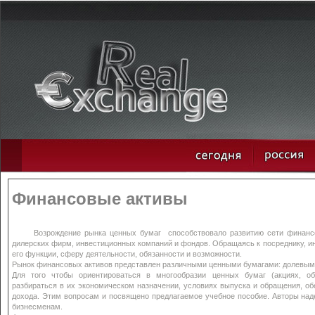
Финансовые активы
Возрождение рынка ценных бумаг способствовало развитию сети финансов
дилерских фирм, инвестиционных компаний и фондов. Обращаясь к посреднику, ин
его функции, сферу деятельности, обязанности и возможности.
Рынок финансовых активов представлен различными ценными бумагами: долевым
Для того чтобы ориентироваться в многообразии ценных бумаг (акциях, обл
разбираться в их экономическом назначении, условиях выпуска и обращения, о
дохода. Этим вопросам и посвящено предлагаемое учебное пособие. Авторы надею
бизнесменам.