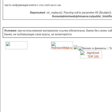
часть информации взята с
csc.com.ua и i.ua
Deprecated
: str_replace(): Passing null to parameter #3 ($subject) 
/home/admin/web/phinance.ru/public_html/f
Условия:
при использовании материалов ссылка обязательна. Банки без своих сайт
Банки, не публикующие свои курсы, не мониторятся.