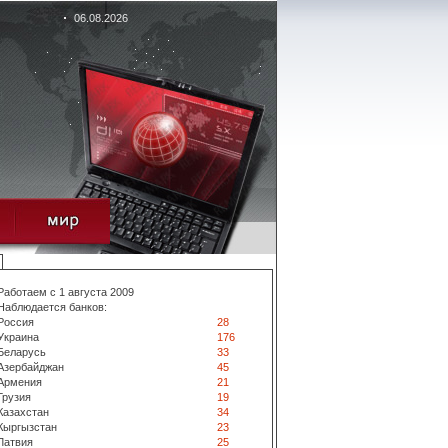
06.08.2026
Работаем с 1 августа 2009
Наблюдается банков:
Россия
28
Украина
176
Беларусь
33
Азербайджан
45
Армения
21
Грузия
19
Казахстан
34
Кыргызстан
23
Латвия
25