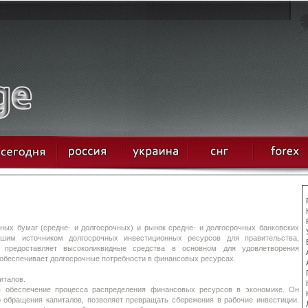
ных бумаг (средне- и долгосрочных) и рынок средне- и долгосрочных банковских
шим источником долгосрочных инвестиционных ресурсов для правительства,
 предоставляет высоколиквидные средства в основном для удовлетворения
 обеспечивает долгосрочные потребности в финансовых ресурсах.
италов.
я обеспечение процесса распределения финансовых ресурсов в экономике. Он
о обращения капиталов, позволяет превращать сбережения в рабочие инвестиции.