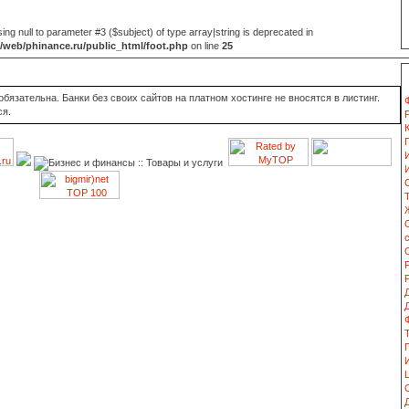
sing null to parameter #3 ($subject) of type array|string is deprecated in
web/phinance.ru/public_html/foot.php
on line
25
язательна. Банки без своих сайтов на платном хостинге не вносятся в листинг.
ся.