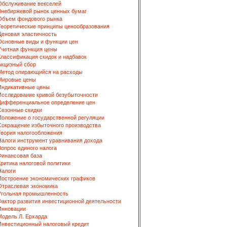
Обслуживание векселей
Внебиржевой рынок ценных бумаг
Объем фондового рынка
Теоретические принципы ценообразования
Ценовая эластичность
Основные виды и функции цен
Учетная функция цены
Классификация скидок и надбавок
Акцизный сбор
Метод опирающийся на расходы
Мировые цены
Индикативные цены
Исследование кривой безубыточности
Дифференциальное определение цен
Сезонные скидки
Положение о государственной регуляции
Сокращение избыточного производства
Теория налогообложения
Налоги инструмент уравнивания дохода
Вопрос единого налога
Финансовая база
Критика налоговой политики
Налоги
Построение экономических графиков
Отраслевая экономика
Угольная промышленность
Фактор развития инвестиционной деятельности
Инновации
Модель Л. Ерхарда
Инвестиционный налоговый кредит