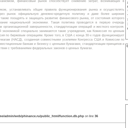
анизмом, финансовый рынок способствует снижению затрат, возникающих в
иком, устанавливать общие правила функционирования рынка и осуществлять
ерез рынок официальную денежно-кредитную политику и даже более широкие
 также поощрять и защищать развитие финансового рынка, от состояния которого
вание национальной экономики. Такая политика проводится в первую очередь
 организационной завершенности, стандартизации операций и жесткого контроля.
й экономикой специально занимаются такие учреждения, как Комиссия по ценным
ия по биржевым операциям. Кроме того, в США с конца 30-х годов функционирует
умагам (НАСД), созданная совместными усилиями Конгресса США и Комиссии по
вестиционным банкам и бизнесу с ценными бумагами, стандартизации принципов и
ствии с требованиями федеральных законов о ценных бумагах.
me/admin/web/phinance.ru/public_html/function.db.php
on line
36