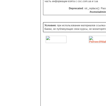
часть информации взята с
csc.com.ua и i.ua
Deprecated
: str_replace(): Pas
/home/admin/
Условия:
при использовании материалов ссылка об
Банки, не публикующие свои курсы, не мониторят