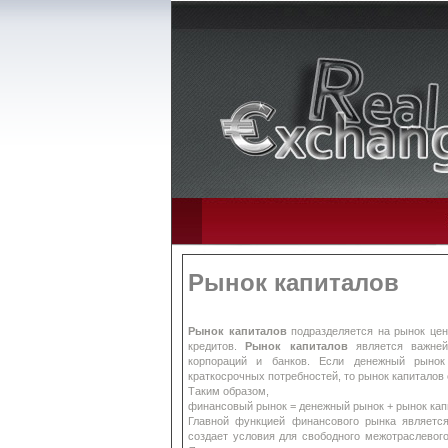
Рынок капиталов
Рынок капиталов
подразделяется на рынок цен
кредитов.
Рынок капиталов
является важней
корпораций и банков. Если денежный рынок
краткосрочных потребностей, то рынок капиталов
Таким образом,
финансовый рынок = денежный рынок + рынок кап
Главной функцией финансового рынка являетс
создает условия для свободного межотраслевог