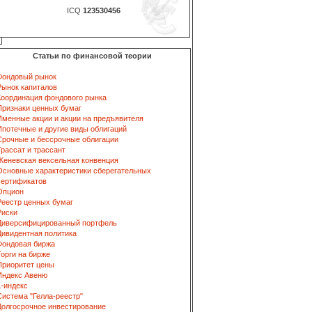
ICQ
123530456
Статьи по финансовой теории
Фондовый рынок
Рынок капиталов
Координация фондового рынка
Признаки ценных бумаг
Именные акции и акции на предъявителя
Ипотечные и другие виды облигаций
Срочные и бессрочные облигации
Трассат и трассант
Женевская вексельная конвенция
Основные характеристики сберегательных
сертификатов
Опцион
Реестр ценных бумаг
Риски
Диверсифицированный портфель
Дивидентная политика
Фондовая биржа
Торги на бирже
Приоритет цены
Индекс Авеню
L-индекс
Система "Гелла-реестр"
Долгосрочное инвестирование