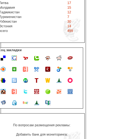
Литва
17
Молдавия
15
Таджикистан
12
Туркменистан
7
Узбекистан
30
Эстония
14
всего
499
Соц закладки
По вопросам размещения рекламы:
Добавить банк для мониторинга: