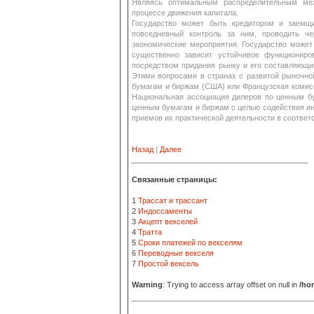
Являясь оптимальным распределительным мех
процессе движения капитала.
Государство может быть кредитором и заемщ
повседневный контроль за ним, проводить ч
экономические мероприятия. Государство может
существенно зависит устойчивое функциониро
посредством придания рынку и его составляющим
Этими вопросами в странах с развитой рыночно
бумагам и биржам (США) или Французская комисс
Национальная ассоциация дилеров по ценным б
ценным бумагам и биржам с целью содействия ин
приемов их практической деятельности в соответ
Назад
|
Далее
Связанные страницы:
1
Трассат и трассант
2
Индоссаменты
3
Акцепт векселей
4
Тратта
5
Сроки платежей по векселям
6
Переводные векселя
7
Простой вексель
Warning
: Trying to access array offset on null in
/ho