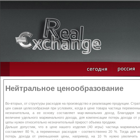
Нейтральное ценообразование
Во-вторых, от структуры расходов на производство и реализацию продукции. Страт
цен самая целесообразная при условиях, когда в цене товара частица переменн
незначительна, а ее основу составляет мар-жинальних доход. Благодаря зн
величине удельного маржинального дохода, для компенсации потерь дохода от
цепы нужен относительно незначительный прирост объема продажи.
Дальше допустим, что в цене нашего изделия (40 игры) частица маржинальн
составляет 80 %, а переменных расходов - соответственно 20 %. Тогда для к
потерь дохода от уменьшения цены, например, на 10 % нужно увеличить 