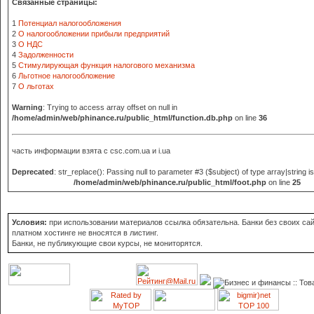
Связанные страницы:
1
Потенциал налогообложения
2
О налогообложении прибыли предприятий
3
О НДС
4
Задолженности
5
Стимулирующая функция налогового механизма
6
Льготное налогообложение
7
О льготах
Warning
: Trying to access array offset on null in
/home/admin/web/phinance.ru/public_html/function.db.php
on line
36
часть информации взята с
csc.com.ua и i.ua
Deprecated
: str_replace(): Passing null to parameter #3 ($subject) of type array|string i
/home/admin/web/phinance.ru/public_html/foot.php
on line
25
Условия:
при использовании материалов ссылка обязательна. Банки без своих сай
платном хостинге не вносятся в листинг.
Банки, не публикующие свои курсы, не мониторятся.