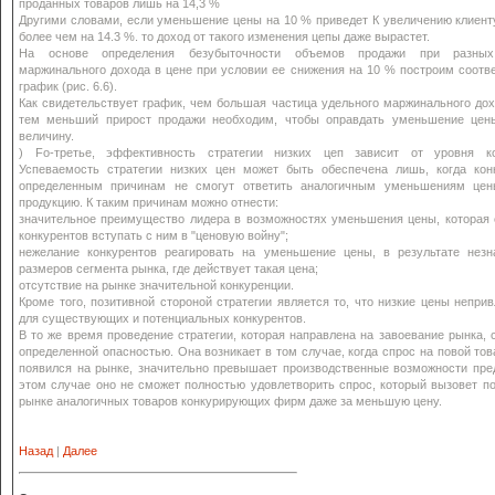
проданных товаров лишь на 14,3 %
Другими словами, если уменьшение цены на 10 % приведет К увеличению клиен
более чем на 14.3 %. то доход от такого изменения цепы даже вырастет.
На основе определения безубыточности объемов продажи при разных
маржинального дохода в цене при условии ее снижения на 10 % построим соот
график (рис. 6.6).
Как свидетельствует график, чем большая частица удельного маржинального дох
тем меньший прирост продажи необходим, чтобы оправдать уменьшение цен
величину.
) Fo-третье, эффективность стратегии низких цеп зависит от уровня ко
Успеваемость стратегии низких цен может быть обеспечена лишь, когда кон
определенным причинам не смогут ответить аналогичным уменьшениям це
продукцию. К таким причинам можно отнести:
значительное преимущество лидера в возможностях уменьшения цены, которая 
конкурентов вступать с ним в "ценовую войну";
нежелание конкурентов реагировать на уменьшение цены, в результате незн
размеров сегмента рынка, где действует такая цена;
отсутствие на рынке значительной конкуренции.
Кроме того, позитивной стороной стратегии является то, что низкие цены непри
для существующих и потенциальных конкурентов.
В то же время проведение стратегии, которая направлена на завоевание рынка, 
определенной опасностью. Она возникает в том случае, когда спрос на повой тов
появился на рынке, значительно превышает производственные возможности пре
этом случае оно не сможет полностью удовлетворить спрос, который вызовет п
рынке аналогичных товаров конкурирующих фирм даже за меньшую цену.
Назад
|
Далее