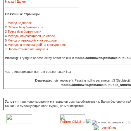
Назад
|
Далее
Связанные страницы:
1
Метод надбавок
2
Объем безубыточности
3
Точка безубыточности
4
Методы опирающиеся на спрос
5
Метод опирающийся на расходы
6
Методы с ориентацией на конкуренцию
7
Параметрические индексы
Warning
: Trying to access array offset on null in
/home/admin/web/phinance.ru/publi
часть информации взята с
csc.com.ua и i.ua
Deprecated
: str_replace(): Passing null to parameter #3 ($subject) 
/home/admin/web/phinance.ru/public_html/f
Условия:
при использовании материалов ссылка обязательна. Банки без своих сайт
Банки, не публикующие свои курсы, не мониторятся.