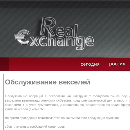
Обслуживание векселей
Обслуживание операций с векселями как инструмент фондового рынка осущ
векселями взаимозадолженности субъектов предпринимательской деятельности и
векселями, т. е. учет, домициляцию, инкассирование, предоставление аваля, пред
купля векселей (схема 32).
Во время проведения взаимозачетов банки выполняют следующие функции:
-
сбор платежных требований кредиторов;