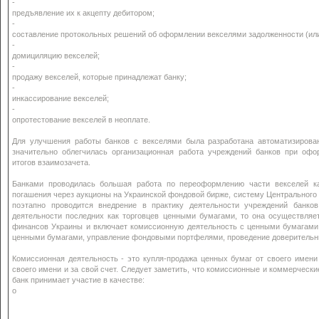
-
предъявление их к акцепту дебитором;
-
составление протокольных решений об оформлении векселями задолженности (или
-
домициляцию векселей;
-
продажу векселей, которые принадлежат банку;
-
инкассирование векселей;
-
опротестование векселей в неоплате.
Для улучшения работы банков с векселями была разработана автоматизирован
значительно облегчилась организационная работа учреждений банков при оф
итогов взаимозачета.
Банками проводилась большая работа по переоформлению части векселей ка
погашения через аукционы на Украинской фондовой бирже, систему Центрального 
поэтапно проводится внедрение в практику деятельности учреждений банко
деятельности последних как торговцев ценными бумагами, то она осуществляе
финансов Украины и включает комиссионную деятельность с ценными бумагами 
ценными бумагами, управление фондовыми портфелями, проведение доверительн
Комиссионная деятельность - это купля-продажа ценных бумаг от своего имени 
своего имени и за свой счет. Следует заметить, что комиссионные и коммерчески
банк принимает участие в качестве:
o