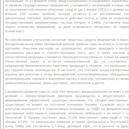
организаций" от 23 февраля 1996р. предусматривалось устанавливать нормативы
от прибыли государственных предприятий, учреждений и организаций, которые н
на пополнение собственных оборотных средств (до 1 января 1997р.) и должны со
меньше 10% суммы прибыли, которая остается в их распоряжении пос
обязательных платежей. Краткосрочность действия льготы, а также ее ограниче
государственными предприятиями, частица которых в 1998р. составляла лиш
общего количества предприятий, не дали возможности обнаружить ее эффек
полной мірі.1
Не способствовал улучшению состояния оборотных средств предприятий и перех
методологию вычисления обложенной налогом прибыли через нечеткость и неопр
критериев отнесения расходов на производство, которое приводило к необо
расширению расходов и соответствующему росту цен. А через высокие 
отечественной продукции становится неконкурентоспособной не только на миров
отечественном рынке и остается нереализованной. Да, на составитель
предприятий Минпромполитики накоплено продукции в объемах, что превышает 
раз годовой объем производства. В частности, это счетчики, кукурузоуборочны
машины для внесения в почву минудобрений, електрозварювальне оборудование
металлорежущие, паровые и вакуумные насосы и агрегаты, холодильные установ
промышленные машины, краны мостовые, электрические и другие.
Самофинансирование само по себе (без внешнего финансирования) не ведет к о
делению и перераспределению факторов производства и общественного 
формирования эффективной структуры экономики. На сегодня иностранные
существенно не влияют на состояние экономики Украины. Основная часть и
капиталов используется в спекулятивных операциях из ОВДП на фондовом рын
иностранные инвестиции в украинскую экономику небольшие и не несут с с
технологий. В Украину поступает лишь 0,16% иностранных инвестиций от об
объема и 5,8% - от капитальных вложений в страны Центральной и Восточной 
конец 1998р. они составляли 2,7 млрд. долларов США, что в расчете на душу