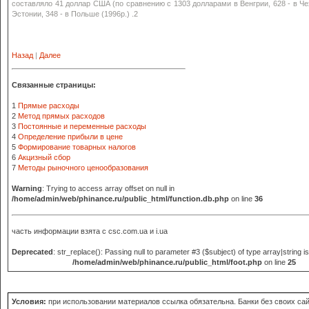
составляло 41 доллар США (по сравнению с 1303 долларами в Венгрии, 628 - в Чех
Эстонии, 348 - в Польше (1996р.) .2
Назад
|
Далее
Связанные страницы:
1
Прямые расходы
2
Метод прямых расходов
3
Постоянные и переменные расходы
4
Определение прибыли в цене
5
Формирование товарных налогов
6
Акцизный сбор
7
Методы рыночного ценообразования
Warning
: Trying to access array offset on null in
/home/admin/web/phinance.ru/public_html/function.db.php
on line
36
часть информации взята с
csc.com.ua и i.ua
Deprecated
: str_replace(): Passing null to parameter #3 ($subject) of type array|string i
/home/admin/web/phinance.ru/public_html/foot.php
on line
25
Условия:
при использовании материалов ссылка обязательна. Банки без своих сай