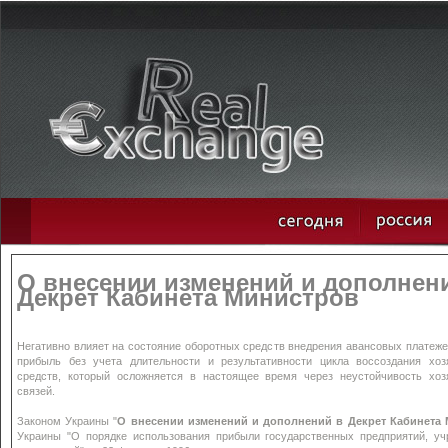
О внесении изменений и дополнен
Декрет Кабинета Министров
Негативно влияет на состояние оборотных средств внедрения авансовых платеже
прибыль без учета длительности и результативности цикла воссоздания хоз
средств, который осложняется в настоящее время через неустойчивость хоз
связей.
Законом Украины "
О внесении изменений и дополнений в Декрет Кабинета
Украины "О порядке использования прибыли государственных предприятий, уч