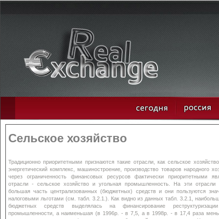
Сельское хозяйство
Традиционно приоритетными признаются такие отрасли, как сельское хозяйство
энергетический комплекс, машиностроение, производство товаров народного хо
через ограниченность финансовых ресурсов фактически приоритетными яв
отрасли - сельское хозяйство и угольная промышленность. На эти отрасли 
большая часть централизованных (бюджетных) средств и они пользуются зна
налоговыми льготами (см. табл. 3.2.1.). Как видно из данных табл. 3.2.1, наиболь
бюджетных средств выделялась на финансирование реструктуризации
промышленности, а наименьшая (в 1996р. - в 7,5, а в 1998р. - в 17,4 раза мен