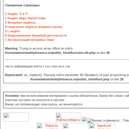
Связанные страницы:
1
Индекс 'S & Р'
2
Индекс Major Market Index
3
Фондовые индексы
4
Недельные индексы фодового рынка
5
L-индекс
6
Моделирование биржевой деятельности
7
Автоматизация фондовых бирж
Warning
: Trying to access array offset on null in
/home/admin/web/phinance.ru/public_html/function.db.php
on line
36
часть информации взята с
csc.com.ua и i.ua
Deprecated
: str_replace(): Passing null to parameter #3 ($subject) of type array|string i
/home/admin/web/phinance.ru/public_html/foot.php
on line
25
Условия:
при использовании материалов ссылка обязательна. Банки без своих сай
платном хостинге не вносятся в листинг.
Банки, не публикующие свои курсы, не мониторятся.