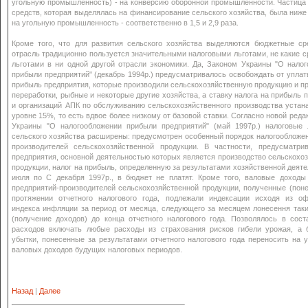
угольную промышленность) - на конверсию оборонной промышленности. Частица
средств, которая выделялась на финансирование сельского хозяйства, была ниже
на угольную промышленность - соответственно в 1,5 и 2,9 раза.
Кроме того, что для развития сельского хозяйства выделяются бюджетные сре
отрасль традиционно пользуется значительными налоговыми льготами, не какие 
льготами в ни одной другой отрасли экономики. Да, Законом Украины "О нало
прибыли предприятий" (декабрь 1994р.) предусматривалось освобождать от уплат
прибыль предприятия, которые производили сельскохозяйственную продукцию и п
переработки, рыбные и некоторые другие хозяйства, а ставку налога на прибыль 
и организаций АПК по обслуживанию сельскохозяйственного производства устан
уровне 15%, то есть вдвое более низкому от базовой ставки. Согласно новой реда
Украины "О налогообложении прибыли предприятий" (май 1997р.) налоговые 
сельского хозяйства расширены: предусмотрен особенный порядок налогообложе
производителей сельскохозяйственной продукции. В частности, предусматрив
предприятия, основной деятельностью которых является производство сельскохо
продукции, налог на прибыль, определенную за результатами хозяйственной деяте
июля по С декабря 1997р., в бюджет не платят. Кроме того, валовые доходы
предприятий-производителей сельскохозяйственной продукции, полученные (пон
протяжении отчетного налогового года, подлежали индексации исходя из оф
индекса инфляции за период от месяца, следующего за месяцем лонесення так
(получение доходов) до конца отчетного налогового года. Позволялось в сос
расходов включать любые расходы из страхования рисков гибели урожая, а 
убытки, понесенные за результатами отчетного налогового года переносить на
валовых доходов будущих налоговых периодов.
Назад
|
Далее