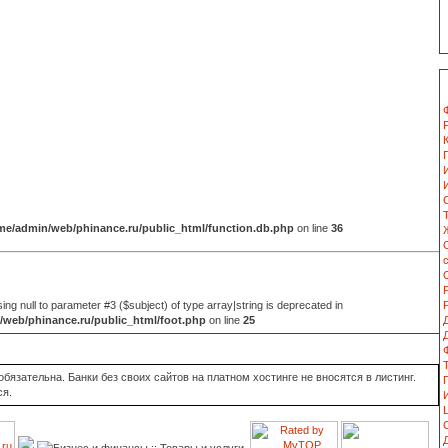
me/admin/web/phinance.ru/public_html/function.db.php
on line
36
sing null to parameter #3 ($subject) of type array|string is deprecated in
web/phinance.ru/public_html/foot.php
on line
25
язательна. Банки без своих сайтов на платном хостинге не вносятся в листинг.
ся.