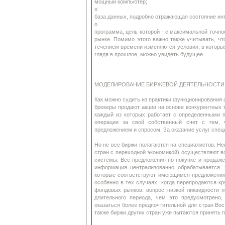
мощный компьютер;
o
база данных, подробно отражающая состояние инт
o
программа, цель которой - с максимальной точн
рынке. Помимо этого важно также учитывать, что
течением времени изменяются условия, в которых
глядя в прошлое, можно увидеть будущее.
МОДЕЛИРОВАНИЕ БИРЖЕВОЙ ДЕЯТЕЛЬНОСТИ
Как можно судить из практики функционирования 
брокеры продают акции на основе конкурентных т
каждый из которых работает с определенными п
операции за свой собственный счет с тем, 
предложением и спросом. За оказание услуг спец
Но не все биржи полагаются на специалистов. Не
стран с переходной экономикой) осуществляют 
системы. Все предложения по покупке и продаж
информация централизованно обрабатывается. 
которые соответствуют имеющимся предложениям
особенно в тех случаях, когда перепродаются к
фондовых рынков: вопрос низкой ликвидности н
длительного периода, чем это предусмотрено
оказаться более предпочтительной для стран Вос
также биржи других стран уже пытаются принять 