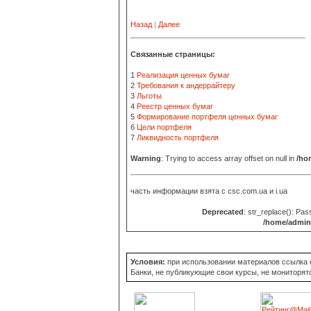
Назад
|
Далее
Связанные страницы:
1
Реализация ценных бумаг
2
Требования к андеррайтеру
3
Льготы
4
Реестр ценных бумаг
5
Формирование портфеля ценных бумаг
6
Цели портфеля
7
Ликвидность портфеля
Warning
: Trying to access array offset on null in
/ho
часть информации взята с
csc.com.ua и i.ua
Deprecated
: str_replace(): Pas
/home/admin/
Условия:
при использовании материалов ссылка об
Банки, не публикующие свои курсы, не мониторят