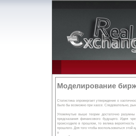
Моделирование бирж
Статистика опровергает утверждение о хаотично
было бы возможно при хаосе. Следовательно, рын
Упомянутые выше теории достаточно разумны и
предсказания финансового будущего. Идея чре
происходило в прошлом, то велика вероятность 
прошлого. Для того чтобы воспользоваться этой и
o