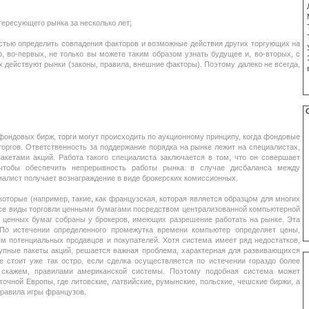
ересующего рынка за несколько лет;
остью определить совпадения факторов и возможные действия других торгующих на
, во-первых, не только вы можете таким образом узнать будущее и, во-вторых, с
 действуют рынки (законы, правила, внешние факторы). Поэтому далеко не всегда,
фондовых бирж, торги могут происходить по аукционному принципу, когда фондовые
оргов. Ответственность за поддержание порядка на рынке лежит на специалистах,
акетами акций. Работа такого специалиста заключается в том, что он совершает
чтобы обеспечить непрерывность работы рынка в случае дисбаланса между
иалист получает вознаграждение в виде брокерских комиссионных.
которые (например, такие, как французская, которая является образцом для многих
все виды торговли ценными бумагами посредством централизованной компьютерной
е ценных бумаг собраны у брокеров, имеющих разрешение работать на рынке. Эта
По истечении определенного промежутка времени компьютер определяет цены,
 потенциальных продавцов и покупателей. Хотя система имеет ряд недостатков,
рупные пакеты акций, решается важная проблема, характерная для развивающихся
е стоит уже так остро, если сделка осуществляется по истечении гораздо более
, скажем, правилами американской системы. Поэтому подобная система может
точной Европы, где литовские, латвийские, румынские, польские, чешские биржи, а
правила игры французов.