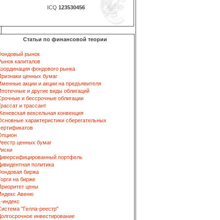
ICQ
123530456
Статьи по финансовой теории
Фондовый рынок
Рынок капиталов
Координация фондового рынка
Признаки ценных бумаг
Именные акции и акции на предъявителя
Ипотечные и другие виды облигаций
Срочные и бессрочные облигации
Трассат и трассант
Женевская вексельная конвенция
Основные характеристики сберегательных
сертификатов
Опцион
Реестр ценных бумаг
Риски
Диверсифицированный портфель
Дивидентная политика
Фондовая биржа
Торги на бирже
Приоритет цены
Индекс Авеню
L-индекс
Система "Гелла-реестр"
Долгосрочное инвестирование