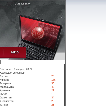
09.08.2026
Работаем с 1 августа 2009
Наблюдается банков:
Россия
28
Украина
176
Беларусь
33
Азербайджан
45
Армения
21
Грузия
19
Казахстан
34
Кыргызстан
23
Латвия
25