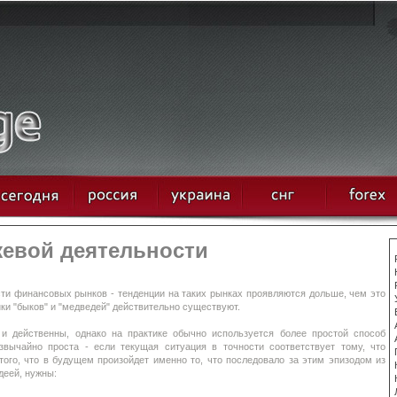
евой деятельности
сти финансовых рынков - тенденции на таких рынках проявляются дольше, чем это
ки "быков" и "медведей" действительно существуют.
 действенны, однако на практике обычно используется более простой способ
звычайно проста - если текущая ситуация в точности соответствует тому, что
того, что в будущем произойдет именно то, что последовало за этим эпизодом из
деей, нужны: