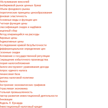
Обслуживание векселей
Внебиржевой рынок ценных бумаг
Объем фондового рынка
Теоретические принципы ценообразования
Ценовая эластичность
Основные виды и функции цен
Учетная функция цены
Классификация скидок и надбавок
Акцизный сбор
Метод опирающийся на расходы
Мировые цены
Индикативные цены
Исследование кривой безубыточности
Дифференциальное определение цен
Сезонные скидки
Положение о государственной регуляции
Сокращение избыточного производства
Теория налогообложения
Налоги инструмент уравнивания дохода
Вопрос единого налога
Финансовая база
Критика налоговой политики
Налоги
Построение экономических графиков
Отраслевая экономика
Угольная промышленность
Фактор развития инвестиционной деятельности
Инновации
Модель Л. Ерхарда
Инвестиционный налоговый кредит