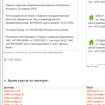
тел. +375 (232
Зарегистрирован Национальным банком Республики
Беларусь 25 января 2001г.
Регистрационный номер в Едином государственным
БРЕСТ:
регистре юридических лиц и индивидуальных
пр. Маш
предпринимателей: 807000015 (дата выдачи: 25.01.2001)
Центр банков
тел. +375 (162
Уставный фонд: 72 200 000 000 белорусских рублей
Решением внеочередного Общего собрания акционеров
ЗАО «АТОМ-БАНК» от 23.08.2007 г., протокол №15, ЗАО
ГРОДН
«АТОМ-БАНК» было переименовано в ЗАО «Дельта
ул. Мар
Банк».
Центр банков
тел. +375 (152
[контакты, реквизиты, дополнительная информация]
Сайт банка
МОГИЛ
[филиалы]
пр-т Ми
Центр банков
тел. +375 (222
Архив курсов по месяцам:
Доллар
Евро
2009 август $
2009 август €
2009 сентябрь $
2009 сентябрь 
2009 октябрь $
2009 октябрь €
2009 ноябрь $
2009 ноябрь €