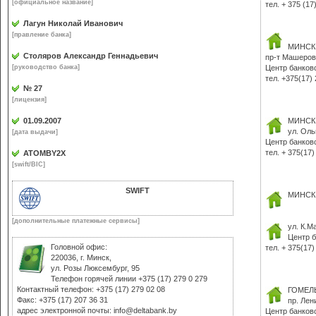
[официальное название]
тел. + 375 (17
Лагун Николай Иванович
[правление банка]
МИНСК
Столяров Александр Геннадьевич
пр-т Машеров
[руководство банка]
Центр банков
тел. +375(17)
№ 27
[лицензия]
01.09.2007
МИНСК
ул. Оль
[дата выдачи]
Центр банков
тел. + 375(17)
ATOMBY2X
[swift/BIC]
SWIFT
МИНСК
[дополнительные платежные сервисы]
ул. К.М
Центр б
Головной офис:
тел. + 375(17)
220036, г. Минск,
ул. Розы Люксембург, 95
Телефон горячей линии +375 (17) 279 0 279
Контактный телефон: +375 (17) 279 02 08
ГОМЕЛ
Факс: +375 (17) 207 36 31
пр. Лен
адрес электронной почты: info@deltabank.by
Центр банков