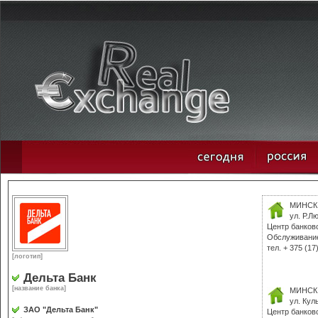
МИНСК
ул. Р.Л
Центр банков
Обслуживание
тел. + 375 (17
[логотип]
Дельта Банк
[название банка]
МИНСК
ул. Кул
ЗАО "Дельта Банк"
Центр банков