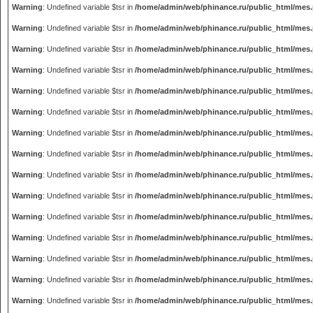
Warning
: Undefined variable $tsr in
/home/admin/web/phinance.ru/public_html/mes
Warning
: Undefined variable $tsr in
/home/admin/web/phinance.ru/public_html/mes
Warning
: Undefined variable $tsr in
/home/admin/web/phinance.ru/public_html/mes
Warning
: Undefined variable $tsr in
/home/admin/web/phinance.ru/public_html/mes
Warning
: Undefined variable $tsr in
/home/admin/web/phinance.ru/public_html/mes
Warning
: Undefined variable $tsr in
/home/admin/web/phinance.ru/public_html/mes
Warning
: Undefined variable $tsr in
/home/admin/web/phinance.ru/public_html/mes
Warning
: Undefined variable $tsr in
/home/admin/web/phinance.ru/public_html/mes
Warning
: Undefined variable $tsr in
/home/admin/web/phinance.ru/public_html/mes
Warning
: Undefined variable $tsr in
/home/admin/web/phinance.ru/public_html/mes
Warning
: Undefined variable $tsr in
/home/admin/web/phinance.ru/public_html/mes
Warning
: Undefined variable $tsr in
/home/admin/web/phinance.ru/public_html/mes
Warning
: Undefined variable $tsr in
/home/admin/web/phinance.ru/public_html/mes
Warning
: Undefined variable $tsr in
/home/admin/web/phinance.ru/public_html/mes
Warning
: Undefined variable $tsr in
/home/admin/web/phinance.ru/public_html/mes