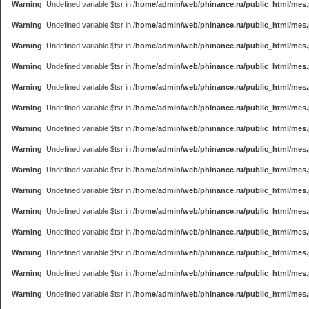
Warning
: Undefined variable $tsr in
/home/admin/web/phinance.ru/public_html/mes
Warning
: Undefined variable $tsr in
/home/admin/web/phinance.ru/public_html/mes
Warning
: Undefined variable $tsr in
/home/admin/web/phinance.ru/public_html/mes
Warning
: Undefined variable $tsr in
/home/admin/web/phinance.ru/public_html/mes
Warning
: Undefined variable $tsr in
/home/admin/web/phinance.ru/public_html/mes
Warning
: Undefined variable $tsr in
/home/admin/web/phinance.ru/public_html/mes
Warning
: Undefined variable $tsr in
/home/admin/web/phinance.ru/public_html/mes
Warning
: Undefined variable $tsr in
/home/admin/web/phinance.ru/public_html/mes
Warning
: Undefined variable $tsr in
/home/admin/web/phinance.ru/public_html/mes
Warning
: Undefined variable $tsr in
/home/admin/web/phinance.ru/public_html/mes
Warning
: Undefined variable $tsr in
/home/admin/web/phinance.ru/public_html/mes
Warning
: Undefined variable $tsr in
/home/admin/web/phinance.ru/public_html/mes
Warning
: Undefined variable $tsr in
/home/admin/web/phinance.ru/public_html/mes
Warning
: Undefined variable $tsr in
/home/admin/web/phinance.ru/public_html/mes
Warning
: Undefined variable $tsr in
/home/admin/web/phinance.ru/public_html/mes