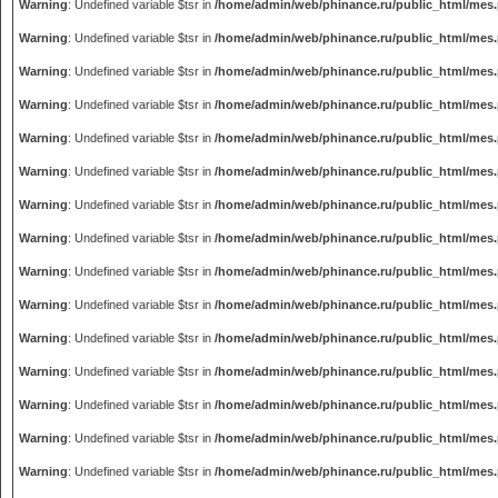
Warning
: Undefined variable $tsr in
/home/admin/web/phinance.ru/public_html/mes
Warning
: Undefined variable $tsr in
/home/admin/web/phinance.ru/public_html/mes
Warning
: Undefined variable $tsr in
/home/admin/web/phinance.ru/public_html/mes
Warning
: Undefined variable $tsr in
/home/admin/web/phinance.ru/public_html/mes
Warning
: Undefined variable $tsr in
/home/admin/web/phinance.ru/public_html/mes
Warning
: Undefined variable $tsr in
/home/admin/web/phinance.ru/public_html/mes
Warning
: Undefined variable $tsr in
/home/admin/web/phinance.ru/public_html/mes
Warning
: Undefined variable $tsr in
/home/admin/web/phinance.ru/public_html/mes
Warning
: Undefined variable $tsr in
/home/admin/web/phinance.ru/public_html/mes
Warning
: Undefined variable $tsr in
/home/admin/web/phinance.ru/public_html/mes
Warning
: Undefined variable $tsr in
/home/admin/web/phinance.ru/public_html/mes
Warning
: Undefined variable $tsr in
/home/admin/web/phinance.ru/public_html/mes
Warning
: Undefined variable $tsr in
/home/admin/web/phinance.ru/public_html/mes
Warning
: Undefined variable $tsr in
/home/admin/web/phinance.ru/public_html/mes
Warning
: Undefined variable $tsr in
/home/admin/web/phinance.ru/public_html/mes