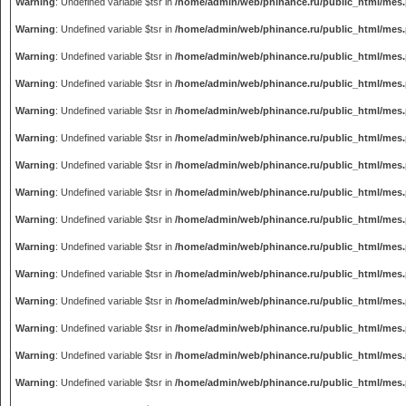
Warning
: Undefined variable $tsr in
/home/admin/web/phinance.ru/public_html/mes
Warning
: Undefined variable $tsr in
/home/admin/web/phinance.ru/public_html/mes
Warning
: Undefined variable $tsr in
/home/admin/web/phinance.ru/public_html/mes
Warning
: Undefined variable $tsr in
/home/admin/web/phinance.ru/public_html/mes
Warning
: Undefined variable $tsr in
/home/admin/web/phinance.ru/public_html/mes
Warning
: Undefined variable $tsr in
/home/admin/web/phinance.ru/public_html/mes
Warning
: Undefined variable $tsr in
/home/admin/web/phinance.ru/public_html/mes
Warning
: Undefined variable $tsr in
/home/admin/web/phinance.ru/public_html/mes
Warning
: Undefined variable $tsr in
/home/admin/web/phinance.ru/public_html/mes
Warning
: Undefined variable $tsr in
/home/admin/web/phinance.ru/public_html/mes
Warning
: Undefined variable $tsr in
/home/admin/web/phinance.ru/public_html/mes
Warning
: Undefined variable $tsr in
/home/admin/web/phinance.ru/public_html/mes
Warning
: Undefined variable $tsr in
/home/admin/web/phinance.ru/public_html/mes
Warning
: Undefined variable $tsr in
/home/admin/web/phinance.ru/public_html/mes
Warning
: Undefined variable $tsr in
/home/admin/web/phinance.ru/public_html/mes