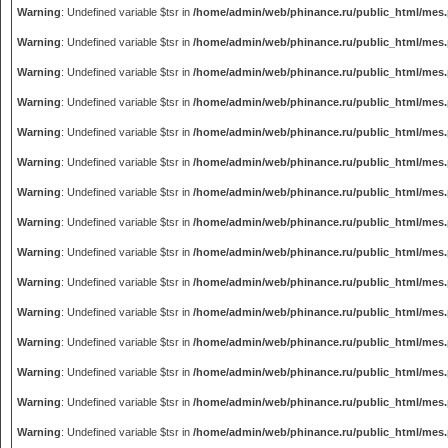
Warning
: Undefined variable $tsr in
/home/admin/web/phinance.ru/public_html/mes
Warning
: Undefined variable $tsr in
/home/admin/web/phinance.ru/public_html/mes
Warning
: Undefined variable $tsr in
/home/admin/web/phinance.ru/public_html/mes
Warning
: Undefined variable $tsr in
/home/admin/web/phinance.ru/public_html/mes
Warning
: Undefined variable $tsr in
/home/admin/web/phinance.ru/public_html/mes
Warning
: Undefined variable $tsr in
/home/admin/web/phinance.ru/public_html/mes
Warning
: Undefined variable $tsr in
/home/admin/web/phinance.ru/public_html/mes
Warning
: Undefined variable $tsr in
/home/admin/web/phinance.ru/public_html/mes
Warning
: Undefined variable $tsr in
/home/admin/web/phinance.ru/public_html/mes
Warning
: Undefined variable $tsr in
/home/admin/web/phinance.ru/public_html/mes
Warning
: Undefined variable $tsr in
/home/admin/web/phinance.ru/public_html/mes
Warning
: Undefined variable $tsr in
/home/admin/web/phinance.ru/public_html/mes
Warning
: Undefined variable $tsr in
/home/admin/web/phinance.ru/public_html/mes
Warning
: Undefined variable $tsr in
/home/admin/web/phinance.ru/public_html/mes
Warning
: Undefined variable $tsr in
/home/admin/web/phinance.ru/public_html/mes