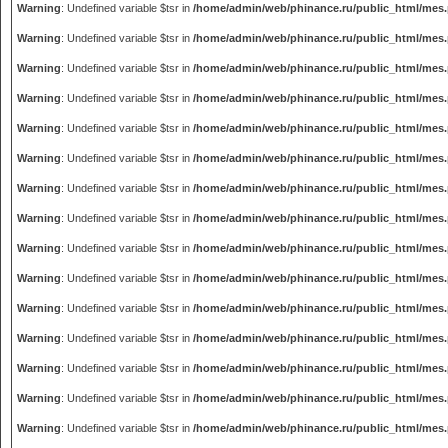
Warning
: Undefined variable $tsr in
/home/admin/web/phinance.ru/public_html/mes
Warning
: Undefined variable $tsr in
/home/admin/web/phinance.ru/public_html/mes
Warning
: Undefined variable $tsr in
/home/admin/web/phinance.ru/public_html/mes
Warning
: Undefined variable $tsr in
/home/admin/web/phinance.ru/public_html/mes
Warning
: Undefined variable $tsr in
/home/admin/web/phinance.ru/public_html/mes
Warning
: Undefined variable $tsr in
/home/admin/web/phinance.ru/public_html/mes
Warning
: Undefined variable $tsr in
/home/admin/web/phinance.ru/public_html/mes
Warning
: Undefined variable $tsr in
/home/admin/web/phinance.ru/public_html/mes
Warning
: Undefined variable $tsr in
/home/admin/web/phinance.ru/public_html/mes
Warning
: Undefined variable $tsr in
/home/admin/web/phinance.ru/public_html/mes
Warning
: Undefined variable $tsr in
/home/admin/web/phinance.ru/public_html/mes
Warning
: Undefined variable $tsr in
/home/admin/web/phinance.ru/public_html/mes
Warning
: Undefined variable $tsr in
/home/admin/web/phinance.ru/public_html/mes
Warning
: Undefined variable $tsr in
/home/admin/web/phinance.ru/public_html/mes
Warning
: Undefined variable $tsr in
/home/admin/web/phinance.ru/public_html/mes