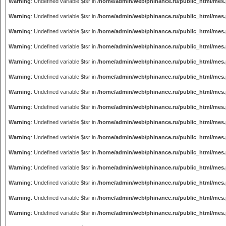
Warning
: Undefined variable $tsr in
/home/admin/web/phinance.ru/public_html/mes
Warning
: Undefined variable $tsr in
/home/admin/web/phinance.ru/public_html/mes
Warning
: Undefined variable $tsr in
/home/admin/web/phinance.ru/public_html/mes
Warning
: Undefined variable $tsr in
/home/admin/web/phinance.ru/public_html/mes
Warning
: Undefined variable $tsr in
/home/admin/web/phinance.ru/public_html/mes
Warning
: Undefined variable $tsr in
/home/admin/web/phinance.ru/public_html/mes
Warning
: Undefined variable $tsr in
/home/admin/web/phinance.ru/public_html/mes
Warning
: Undefined variable $tsr in
/home/admin/web/phinance.ru/public_html/mes
Warning
: Undefined variable $tsr in
/home/admin/web/phinance.ru/public_html/mes
Warning
: Undefined variable $tsr in
/home/admin/web/phinance.ru/public_html/mes
Warning
: Undefined variable $tsr in
/home/admin/web/phinance.ru/public_html/mes
Warning
: Undefined variable $tsr in
/home/admin/web/phinance.ru/public_html/mes
Warning
: Undefined variable $tsr in
/home/admin/web/phinance.ru/public_html/mes
Warning
: Undefined variable $tsr in
/home/admin/web/phinance.ru/public_html/mes
Warning
: Undefined variable $tsr in
/home/admin/web/phinance.ru/public_html/mes