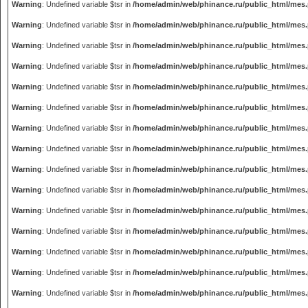
Warning
: Undefined variable $tsr in
/home/admin/web/phinance.ru/public_html/mes
Warning
: Undefined variable $tsr in
/home/admin/web/phinance.ru/public_html/mes
Warning
: Undefined variable $tsr in
/home/admin/web/phinance.ru/public_html/mes
Warning
: Undefined variable $tsr in
/home/admin/web/phinance.ru/public_html/mes
Warning
: Undefined variable $tsr in
/home/admin/web/phinance.ru/public_html/mes
Warning
: Undefined variable $tsr in
/home/admin/web/phinance.ru/public_html/mes
Warning
: Undefined variable $tsr in
/home/admin/web/phinance.ru/public_html/mes
Warning
: Undefined variable $tsr in
/home/admin/web/phinance.ru/public_html/mes
Warning
: Undefined variable $tsr in
/home/admin/web/phinance.ru/public_html/mes
Warning
: Undefined variable $tsr in
/home/admin/web/phinance.ru/public_html/mes
Warning
: Undefined variable $tsr in
/home/admin/web/phinance.ru/public_html/mes
Warning
: Undefined variable $tsr in
/home/admin/web/phinance.ru/public_html/mes
Warning
: Undefined variable $tsr in
/home/admin/web/phinance.ru/public_html/mes
Warning
: Undefined variable $tsr in
/home/admin/web/phinance.ru/public_html/mes
Warning
: Undefined variable $tsr in
/home/admin/web/phinance.ru/public_html/mes