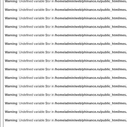
Warning
: Undefined variable $tsr in
/home/admin/web/phinance.ru/public_html/mes
Warning
: Undefined variable $tsr in
/home/admin/web/phinance.ru/public_html/mes
Warning
: Undefined variable $tsr in
/home/admin/web/phinance.ru/public_html/mes
Warning
: Undefined variable $tsr in
/home/admin/web/phinance.ru/public_html/mes
Warning
: Undefined variable $tsr in
/home/admin/web/phinance.ru/public_html/mes
Warning
: Undefined variable $tsr in
/home/admin/web/phinance.ru/public_html/mes
Warning
: Undefined variable $tsr in
/home/admin/web/phinance.ru/public_html/mes
Warning
: Undefined variable $tsr in
/home/admin/web/phinance.ru/public_html/mes
Warning
: Undefined variable $tsr in
/home/admin/web/phinance.ru/public_html/mes
Warning
: Undefined variable $tsr in
/home/admin/web/phinance.ru/public_html/mes
Warning
: Undefined variable $tsr in
/home/admin/web/phinance.ru/public_html/mes
Warning
: Undefined variable $tsr in
/home/admin/web/phinance.ru/public_html/mes
Warning
: Undefined variable $tsr in
/home/admin/web/phinance.ru/public_html/mes
Warning
: Undefined variable $tsr in
/home/admin/web/phinance.ru/public_html/mes
Warning
: Undefined variable $tsr in
/home/admin/web/phinance.ru/public_html/mes