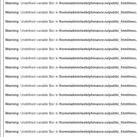
Warning
: Undefined variable $tsr in
/home/admin/web/phinance.ru/public_html/mes
Warning
: Undefined variable $tsr in
/home/admin/web/phinance.ru/public_html/mes
Warning
: Undefined variable $tsr in
/home/admin/web/phinance.ru/public_html/mes
Warning
: Undefined variable $tsr in
/home/admin/web/phinance.ru/public_html/mes
Warning
: Undefined variable $tsr in
/home/admin/web/phinance.ru/public_html/mes
Warning
: Undefined variable $tsr in
/home/admin/web/phinance.ru/public_html/mes
Warning
: Undefined variable $tsr in
/home/admin/web/phinance.ru/public_html/mes
Warning
: Undefined variable $tsr in
/home/admin/web/phinance.ru/public_html/mes
Warning
: Undefined variable $tsr in
/home/admin/web/phinance.ru/public_html/mes
Warning
: Undefined variable $tsr in
/home/admin/web/phinance.ru/public_html/mes
Warning
: Undefined variable $tsr in
/home/admin/web/phinance.ru/public_html/mes
Warning
: Undefined variable $tsr in
/home/admin/web/phinance.ru/public_html/mes
Warning
: Undefined variable $tsr in
/home/admin/web/phinance.ru/public_html/mes
Warning
: Undefined variable $tsr in
/home/admin/web/phinance.ru/public_html/mes
Warning
: Undefined variable $tsr in
/home/admin/web/phinance.ru/public_html/mes