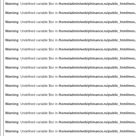
Warning
: Undefined variable $tsr in
/home/admin/web/phinance.ru/public_html/mes
Warning
: Undefined variable $tsr in
/home/admin/web/phinance.ru/public_html/mes
Warning
: Undefined variable $tsr in
/home/admin/web/phinance.ru/public_html/mes
Warning
: Undefined variable $tsr in
/home/admin/web/phinance.ru/public_html/mes
Warning
: Undefined variable $tsr in
/home/admin/web/phinance.ru/public_html/mes
Warning
: Undefined variable $tsr in
/home/admin/web/phinance.ru/public_html/mes
Warning
: Undefined variable $tsr in
/home/admin/web/phinance.ru/public_html/mes
Warning
: Undefined variable $tsr in
/home/admin/web/phinance.ru/public_html/mes
Warning
: Undefined variable $tsr in
/home/admin/web/phinance.ru/public_html/mes
Warning
: Undefined variable $tsr in
/home/admin/web/phinance.ru/public_html/mes
Warning
: Undefined variable $tsr in
/home/admin/web/phinance.ru/public_html/mes
Warning
: Undefined variable $tsr in
/home/admin/web/phinance.ru/public_html/mes
Warning
: Undefined variable $tsr in
/home/admin/web/phinance.ru/public_html/mes
Warning
: Undefined variable $tsr in
/home/admin/web/phinance.ru/public_html/mes
Warning
: Undefined variable $tsr in
/home/admin/web/phinance.ru/public_html/mes