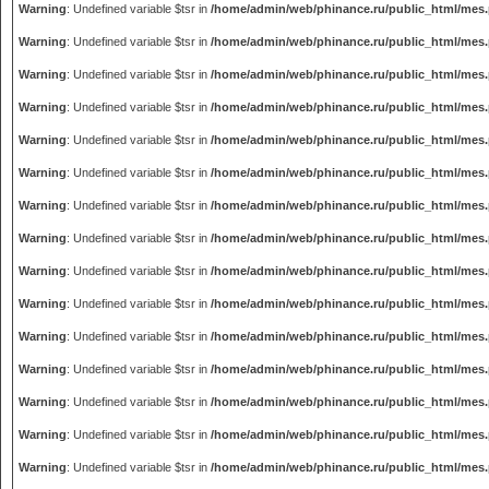
Warning
: Undefined variable $tsr in
/home/admin/web/phinance.ru/public_html/mes
Warning
: Undefined variable $tsr in
/home/admin/web/phinance.ru/public_html/mes
Warning
: Undefined variable $tsr in
/home/admin/web/phinance.ru/public_html/mes
Warning
: Undefined variable $tsr in
/home/admin/web/phinance.ru/public_html/mes
Warning
: Undefined variable $tsr in
/home/admin/web/phinance.ru/public_html/mes
Warning
: Undefined variable $tsr in
/home/admin/web/phinance.ru/public_html/mes
Warning
: Undefined variable $tsr in
/home/admin/web/phinance.ru/public_html/mes
Warning
: Undefined variable $tsr in
/home/admin/web/phinance.ru/public_html/mes
Warning
: Undefined variable $tsr in
/home/admin/web/phinance.ru/public_html/mes
Warning
: Undefined variable $tsr in
/home/admin/web/phinance.ru/public_html/mes
Warning
: Undefined variable $tsr in
/home/admin/web/phinance.ru/public_html/mes
Warning
: Undefined variable $tsr in
/home/admin/web/phinance.ru/public_html/mes
Warning
: Undefined variable $tsr in
/home/admin/web/phinance.ru/public_html/mes
Warning
: Undefined variable $tsr in
/home/admin/web/phinance.ru/public_html/mes
Warning
: Undefined variable $tsr in
/home/admin/web/phinance.ru/public_html/mes