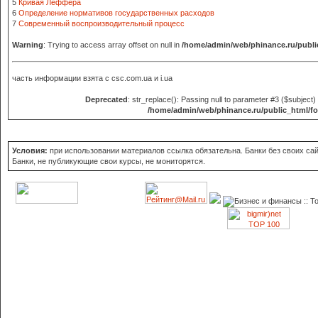
5
Кривая Леффера
6
Определение нормативов государственных расходов
7
Современный воспроизводительный процесс
Warning
: Trying to access array offset on null in
/home/admin/web/phinance.ru/publi
часть информации взята с
csc.com.ua и i.ua
Deprecated
: str_replace(): Passing null to parameter #3 ($subject) 
/home/admin/web/phinance.ru/public_html/f
Условия:
при использовании материалов ссылка обязательна. Банки без своих сайт
Банки, не публикующие свои курсы, не мониторятся.