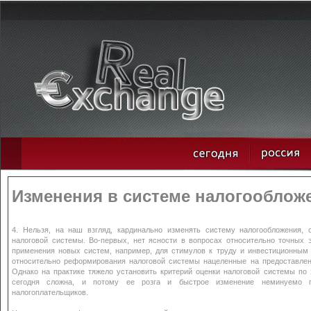
Изменения в системе налогооблож
4. Нельзя, на наш взгляд, кардинально изменять систему налогообложения, 
налоговой системы. Во-первых, нет ясности в вопросах относительно точных 
применения новых систем, например, для стимулов к труду и инвестиционным
относительно реформирования налоговой системы нацеленные на предоставле
Однако на практике тяжело установить критерий оценки налоговой системы по э
сегодня сложна, и потому ее розга и быстрое изменение неминуемо п
налогоплательщиков.