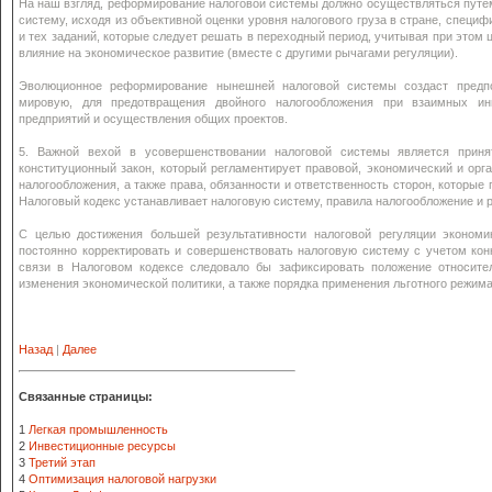
На наш взгляд, реформирование налоговой системы должно осуществляться путе
систему, исходя из объективной оценки уровня налогового груза в стране, специ
и тех заданий, которые следует решать в переходный период, учитывая при этом 
влияние на экономическое развитие (вместе с другими рычагами регуляции).
Эволюционное реформирование нынешней налоговой системы создаст предпо
мировую, для предотвращения двойного налогообложения при взаимных ин
предприятий и осуществления общих проектов.
5. Важной вехой в усовершенствовании налоговой системы является принят
конституционный закон, который регламентирует правовой, экономический и ор
налогообложения, а также права, обязанности и ответственность сторон, которы
Налоговый кодекс устанавливает налоговую систему, правила налогообложение и р
С целью достижения большей результативности налоговой регуляции экономи
постоянно корректировать и совершенствовать налоговую систему с учетом конк
связи в Налоговом кодексе следовало бы зафиксировать положение относите
изменения экономической политики, а также порядка применения льготного режима
Назад
|
Далее
Связанные страницы:
1
Легкая промышленность
2
Инвестиционные ресурсы
3
Третий этап
4
Оптимизация налоговой нагрузки