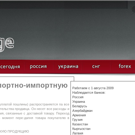
спортно-импортную
Работаем с 1 августа 2009
Наблюдается банков:
Россия
Украина
уплатой пошлины) распространяется па все
Беларусь
тельства продавца. Он несет все расходы и
Азербайджан
ия, связанные с доставкой товару. Переход
Армения
в момент пере-дапня товара покупателю в
Грузия
Казахстан
Кыргызстан
ТНУЮ ПРОДУКЦИЮ
Латвия