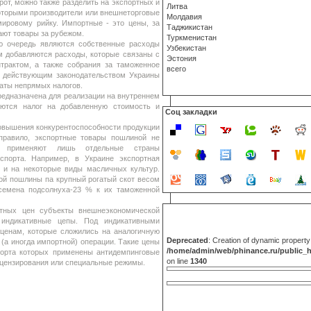
от, можно также разделить на экспортных и
Литва
оторыми производители или внешнеторговые
Молдавия
ировому рийку. Импортные - это цены, за
Таджикистан
ют товары за рубежом.
Туркменистан
ю очередь являются собственные расходы
Узбекистан
м добавляются расходы, которые связаны с
Эстония
нтрактом, а также собрания за таможенное
всего
с действующим законодательством Украины
аты непрямых налогов.
предназначена для реализации на внутреннем
аются налог на добавленную стоимость и
Соц закладки
овышения конкурентоспособности продукции
 правило, экспортные товары пошлиной не
ну применяют лишь отдельные страны
спорта. Например, в Украине экспортная
 и на некоторые виды масличных культур.
тной пошлины па крупный рогатый скот весом
 семена подсолнуха-23 % к их таможенной
ртных цен субъекты внешнеэкономической
 индикативные цепы. Под индикативными
ценам, которые сложились на аналогичную
Deprecated
: Creation of dynamic propert
(а иногда импортной) операции. Такие цены
/home/admin/web/phinance.ru/public_
порта которых применены антидемпинговые
on line
1340
ицензирования или специальные режимы.