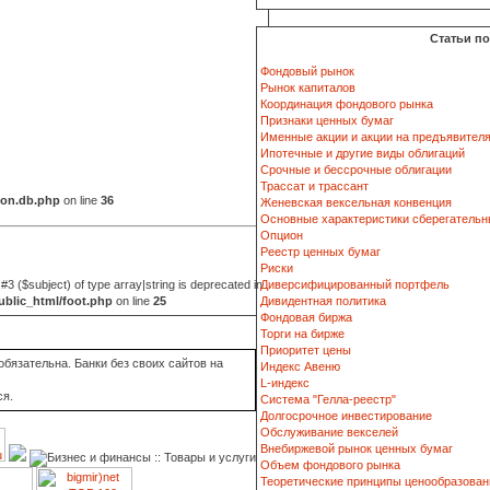
Статьи п
Фондовый рынок
Рынок капиталов
Координация фондового рынка
Признаки ценных бумаг
Именные акции и акции на предъявител
Ипотечные и другие виды облигаций
Срочные и бессрочные облигации
Трассат и трассант
ion.db.php
on line
36
Женевская вексельная конвенция
Основные характеристики сберегательн
Опцион
Реестр ценных бумаг
Риски
 #3 ($subject) of type array|string is deprecated in
Диверсифицированный портфель
blic_html/foot.php
on line
25
Дивидентная политика
Фондовая биржа
Торги на бирже
Приоритет цены
бязательна. Банки без своих сайтов на
Индекс Авеню
L-индекс
ся.
Система "Гелла-реестр"
Долгосрочное инвестирование
Обслуживание векселей
Внебиржевой рынок ценных бумаг
Объем фондового рынка
Теоретические принципы ценообразован