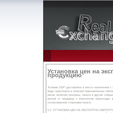
Установка цен на эк
продукцию
Условие DDP (доставлено в место назначения с 
виды транспорта и означает максимальные обяза
риски, включая пошлины, налоги и другие собран
рисков от продавца к покупателю происходит 
согласованном сторонами пункте.
5.2. УСТАНОВКА ЦЕН НА ЭКСПОРТНО-ИМПОР