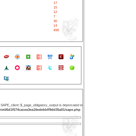
17
15
12
7
30
14
499
y SAPE_client::$_page_obligatory_output is deprecated in
html/6d1f574cacea3ea16edebbff9dd35a01/sape.php