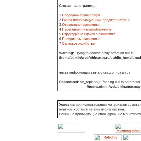
Связанные страницы:
1
Посредническая сфера
2
Рынок информационных средств в стране
3
Отраслевая экономика
4
Население и налогообложение
5
Структурные сдвиги в экономике
6
Приоритеты экономики
7
Сельское хозяйство
Warning
: Trying to access array offset on null in
/home/admin/web/phinance.ru/public_html/funct
часть информации взята с
csc.com.ua и i.ua
Deprecated
: str_replace(): Passing null to parameter
/home/admin/web/phinance.ru/pu
Условия:
при использовании материалов ссылка о
платном хостинге не вносятся в листинг.
Банки, не публикующие свои курсы, не мониторят