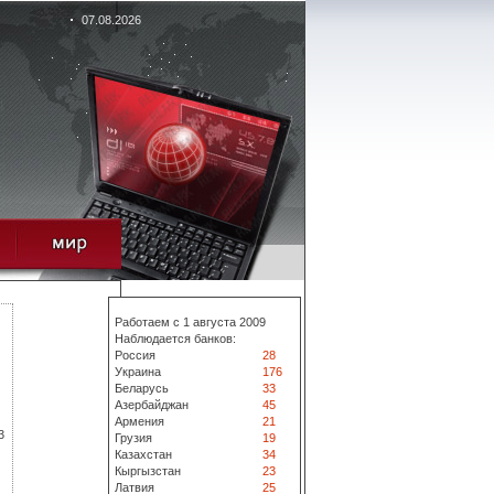
07.08.2026
Работаем с 1 августа 2009
Наблюдается банков:
Россия
28
Украина
176
Беларусь
33
Азербайджан
45
Армения
21
3
Грузия
19
Казахстан
34
Кыргызстан
23
Латвия
25