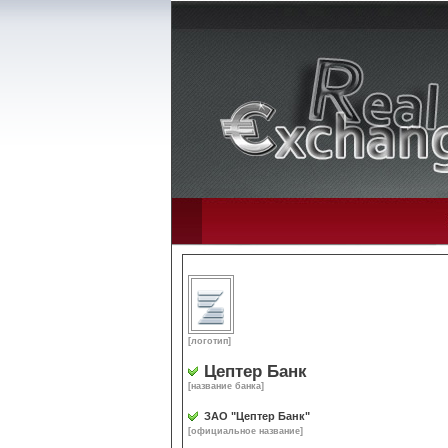
[логотип]
Цептер Банк
[название банка]
ЗАО "Цептер Банк"
[официальное название]