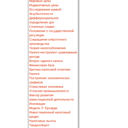
Мировые цены
Индикативные цены
Исследование кривой
безубыточности
Дифференциальное
определение цен
Сезонные скидки
Положение о государственной
регуляции
Сокращение избыточного
производства
Теория налогообложения
Налоги инструмент уравнивания
дохода
Вопрос единого налога
Финансовая база
Критика налоговой политики
Налоги
Построение экономических
графиков
Отраслевая экономика
Угольная промышленность
Фактор развития
инвестиционной деятельности
Инновации
Модель Л. Ерхарда
Инвестиционный налоговый
кредит
Налоговые льготы
Товарооборот