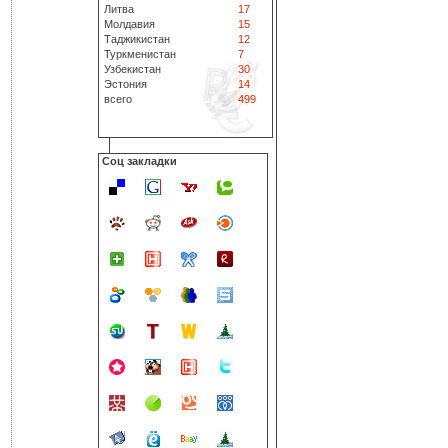
Литва
17
Молдавия
15
Таджикистан
12
Туркменистан
7
Узбекистан
30
Эстония
14
всего
499
Соц закладки