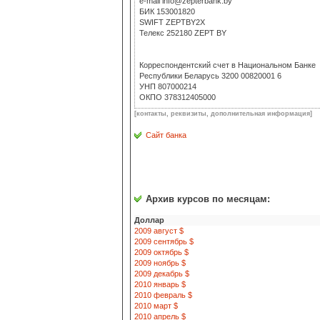
e-mail info@zepterbank.by
БИК 153001820
SWIFT ZEPTBY2X
Телекс 252180 ZEPT BY
Корреспондентский счет в Национальном Банке
Республики Беларусь 3200 00820001 6
УНП 807000214
ОКПО 378312405000
[контакты, реквизиты, дополнительная информация]
Сайт банка
Архив курсов по месяцам:
Доллар
2009 август $
2009 сентябрь $
2009 октябрь $
2009 ноябрь $
2009 декабрь $
2010 январь $
2010 февраль $
2010 март $
2010 апрель $