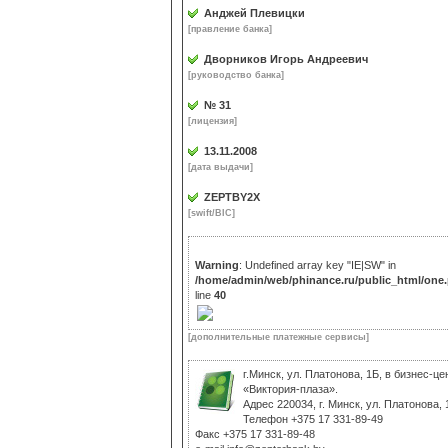
Анджей Плевицки
[правление банка]
Дворников Игорь Андреевич
[руководство банка]
№ 31
[лицензия]
13.11.2008
[дата выдачи]
ZEPTBY2X
[swift/BIC]
Warning
: Undefined array key "IE|SW" in
/home/admin/web/phinance.ru/public_html/one
line
40
[дополнительные платежные сервисы]
г.Минск, ул. Платонова, 1Б, в бизнес-це
«Виктория-плаза».
Адрес 220034, г. Минск, ул. Платонова, 
Телефон +375 17 331-89-49
Факс +375 17 331-89-48