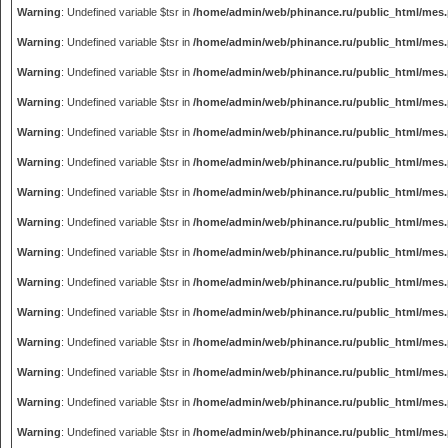
Warning
: Undefined variable $tsr in
/home/admin/web/phinance.ru/public_html/mes
Warning
: Undefined variable $tsr in
/home/admin/web/phinance.ru/public_html/mes
Warning
: Undefined variable $tsr in
/home/admin/web/phinance.ru/public_html/mes
Warning
: Undefined variable $tsr in
/home/admin/web/phinance.ru/public_html/mes
Warning
: Undefined variable $tsr in
/home/admin/web/phinance.ru/public_html/mes
Warning
: Undefined variable $tsr in
/home/admin/web/phinance.ru/public_html/mes
Warning
: Undefined variable $tsr in
/home/admin/web/phinance.ru/public_html/mes
Warning
: Undefined variable $tsr in
/home/admin/web/phinance.ru/public_html/mes
Warning
: Undefined variable $tsr in
/home/admin/web/phinance.ru/public_html/mes
Warning
: Undefined variable $tsr in
/home/admin/web/phinance.ru/public_html/mes
Warning
: Undefined variable $tsr in
/home/admin/web/phinance.ru/public_html/mes
Warning
: Undefined variable $tsr in
/home/admin/web/phinance.ru/public_html/mes
Warning
: Undefined variable $tsr in
/home/admin/web/phinance.ru/public_html/mes
Warning
: Undefined variable $tsr in
/home/admin/web/phinance.ru/public_html/mes
Warning
: Undefined variable $tsr in
/home/admin/web/phinance.ru/public_html/mes