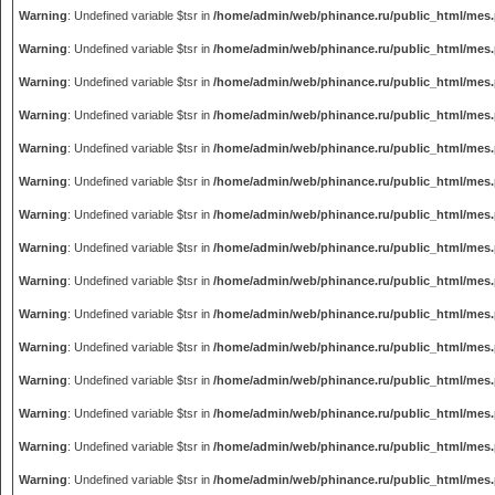
Warning
: Undefined variable $tsr in
/home/admin/web/phinance.ru/public_html/mes
Warning
: Undefined variable $tsr in
/home/admin/web/phinance.ru/public_html/mes
Warning
: Undefined variable $tsr in
/home/admin/web/phinance.ru/public_html/mes
Warning
: Undefined variable $tsr in
/home/admin/web/phinance.ru/public_html/mes
Warning
: Undefined variable $tsr in
/home/admin/web/phinance.ru/public_html/mes
Warning
: Undefined variable $tsr in
/home/admin/web/phinance.ru/public_html/mes
Warning
: Undefined variable $tsr in
/home/admin/web/phinance.ru/public_html/mes
Warning
: Undefined variable $tsr in
/home/admin/web/phinance.ru/public_html/mes
Warning
: Undefined variable $tsr in
/home/admin/web/phinance.ru/public_html/mes
Warning
: Undefined variable $tsr in
/home/admin/web/phinance.ru/public_html/mes
Warning
: Undefined variable $tsr in
/home/admin/web/phinance.ru/public_html/mes
Warning
: Undefined variable $tsr in
/home/admin/web/phinance.ru/public_html/mes
Warning
: Undefined variable $tsr in
/home/admin/web/phinance.ru/public_html/mes
Warning
: Undefined variable $tsr in
/home/admin/web/phinance.ru/public_html/mes
Warning
: Undefined variable $tsr in
/home/admin/web/phinance.ru/public_html/mes