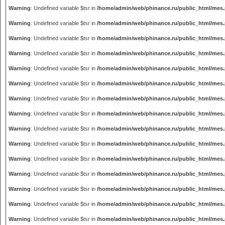
Warning
: Undefined variable $tsr in
/home/admin/web/phinance.ru/public_html/mes
Warning
: Undefined variable $tsr in
/home/admin/web/phinance.ru/public_html/mes
Warning
: Undefined variable $tsr in
/home/admin/web/phinance.ru/public_html/mes
Warning
: Undefined variable $tsr in
/home/admin/web/phinance.ru/public_html/mes
Warning
: Undefined variable $tsr in
/home/admin/web/phinance.ru/public_html/mes
Warning
: Undefined variable $tsr in
/home/admin/web/phinance.ru/public_html/mes
Warning
: Undefined variable $tsr in
/home/admin/web/phinance.ru/public_html/mes
Warning
: Undefined variable $tsr in
/home/admin/web/phinance.ru/public_html/mes
Warning
: Undefined variable $tsr in
/home/admin/web/phinance.ru/public_html/mes
Warning
: Undefined variable $tsr in
/home/admin/web/phinance.ru/public_html/mes
Warning
: Undefined variable $tsr in
/home/admin/web/phinance.ru/public_html/mes
Warning
: Undefined variable $tsr in
/home/admin/web/phinance.ru/public_html/mes
Warning
: Undefined variable $tsr in
/home/admin/web/phinance.ru/public_html/mes
Warning
: Undefined variable $tsr in
/home/admin/web/phinance.ru/public_html/mes
Warning
: Undefined variable $tsr in
/home/admin/web/phinance.ru/public_html/mes