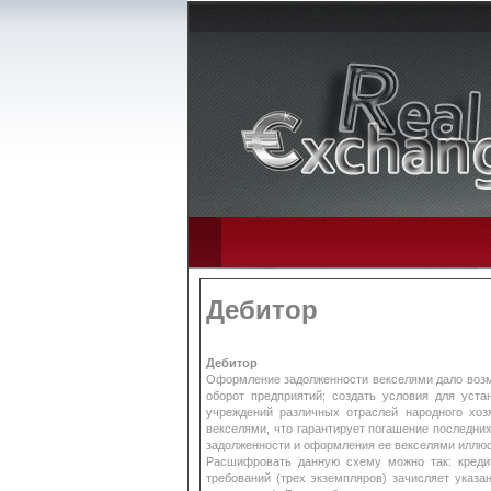
Дебитор
Дебитор
Оформление задолженности векселями дало возм
оборот предприятий; создать условия для уста
учреждений различных отраслей народного хоз
векселями, что гарантирует погашение последни
задолженности и оформления ее векселями иллюс
Расшифровать данную схему можно так: кредит
требований (трех экземпляров) зачисляет указ