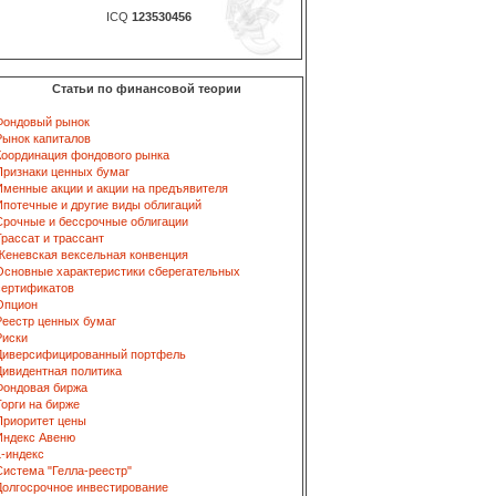
ICQ
123530456
Статьи по финансовой теории
Фондовый рынок
Рынок капиталов
Координация фондового рынка
Признаки ценных бумаг
Именные акции и акции на предъявителя
Ипотечные и другие виды облигаций
Срочные и бессрочные облигации
Трассат и трассант
Женевская вексельная конвенция
Основные характеристики сберегательных
сертификатов
Опцион
Реестр ценных бумаг
Риски
Диверсифицированный портфель
Дивидентная политика
Фондовая биржа
Торги на бирже
Приоритет цены
Индекс Авеню
L-индекс
Система "Гелла-реестр"
Долгосрочное инвестирование