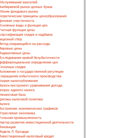
Обслуживание векселей
Внебиржевой рынок ценных бумаг
Объем фондового рынка
Теоретические принципы ценообразования
Ценовая эластичность
Основные виды и функции цен
Учетная функция цены
Классификация скидок и надбавок
Акцизный сбор
Метод опирающийся на расходы
Мировые цены
Индикативные цены
Исследование кривой безубыточности
Дифференциальное определение цен
Сезонные скидки
Положение о государственной регуляции
Сокращение избыточного производства
Теория налогообложения
Налоги инструмент уравнивания дохода
Вопрос единого налога
Финансовая база
Критика налоговой политики
Налоги
Построение экономических графиков
Отраслевая экономика
Угольная промышленность
Фактор развития инвестиционной деятельности
Инновации
Модель Л. Ерхарда
Инвестиционный налоговый кредит