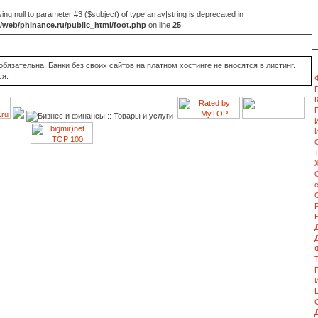
sing null to parameter #3 ($subject) of type array|string is deprecated in
web/phinance.ru/public_html/foot.php
on line
25
язательна. Банки без своих сайтов на платном хостинге не вносятся в листинг.
ся.