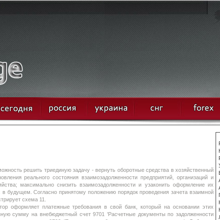
ожность решить триединую задачу - вернуть оборотные средства в хозяйственный
новления реального состояния взаимозадолженности предприятий, организаций и
яйства; максимально снизить взаимозадолженности и узаконить оформление их
х в будущем. Согласно принятому положению порядок проведения зачета взаимной
трирует схема 11.
ор оформляет платежные требования в свой банк, который на основании этих
анную сумму на внебюджетный счет 9701 'Расчетные документы по задолженности