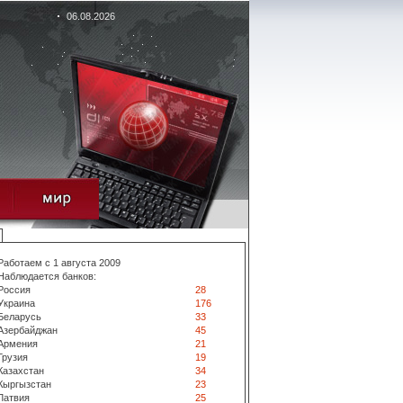
06.08.2026
Работаем с 1 августа 2009
Наблюдается банков:
Россия
28
Украина
176
Беларусь
33
Азербайджан
45
Армения
21
Грузия
19
Казахстан
34
Кыргызстан
23
Латвия
25