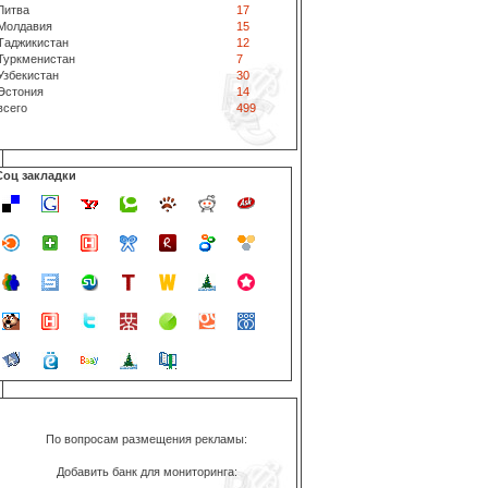
Литва
17
Молдавия
15
Таджикистан
12
Туркменистан
7
Узбекистан
30
Эстония
14
всего
499
Соц закладки
По вопросам размещения рекламы:
Добавить банк для мониторинга: