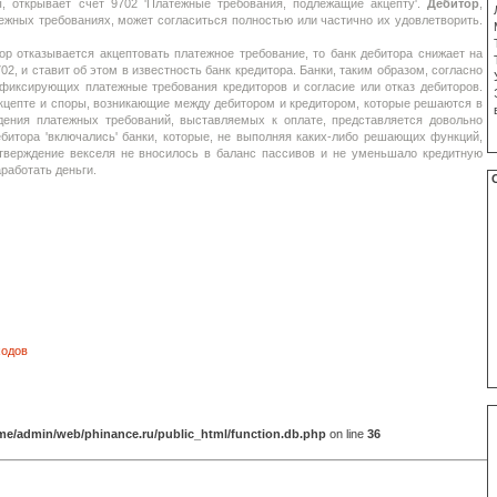
ы, открывает счет 9702 'Платежные требования, подлежащие акцепту'.
Дебитор
,
ежных требованиях, может согласиться полностью или частично их удовлетворить.
р отказывается акцептовать платежное требование, то банк дебитора снижает на
2, и ставит об этом в известность банк кредитора. Банки, таким образом, согласно
фиксирующих платежные требования кредиторов и согласие или отказ дебиторов.
кцепте и споры, возникающие между дебитором и кредитором, которые решаются в
дения платежных требований, выставляемых к оплате, представляется довольно
битора 'включались' банки, которые, не выполняя каких-либо решающих функций,
тверждение векселя не вносилось в баланс пассивов и не уменьшало кредитную
работать деньги.
ходов
me/admin/web/phinance.ru/public_html/function.db.php
on line
36