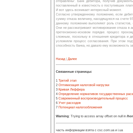
отправлены'. Банк дебитора, получив документ
поставленный в известность о поступивших плат
И вот здесь возникает интересный момент.
Согласно утвержденному положению, если дебито
сумму отказа величину, находящуюся на счете 970
данному положению выполняют роль статистов, 
Они не рассматривают мотивирование отказа в а
претензионно-исковом порядке. процесс прохож
сложным, поскольку в отношения кредитора и де
усложняли процесс согласования. При этом под
способность банка, но давало ему возможность за
Назад
|
Далее
Связанные страницы:
1
Третий этап
2
Оптимизация налоговой нагрузки
3
Кривая Леффера
4
Определение нормативов государственных рас
5
Современный воспроизводительный процесс
6
Учет расходов
7
Потенциал налогообложения
Warning
: Trying to access array offset on null in
/ho
часть информации взята с
csc.com.ua и i.ua