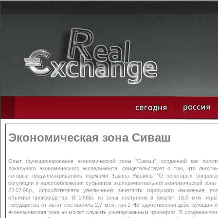
Экономическая зона Сиваш
Опыт функционирования экономической зоны "Сиваш", созданной как пилот
локального экономического эксперимента, свидетельствует о том, что льготн
которые предусматривались нормами Закона Украины "О некоторых вопроса
регуляции и налогообложения субъектов экспериментальной экономической зоны
23.02.96р., способствовали увеличению занятости городского населения, рос
объемов производства. В 1998р. из зоны поступило в бюджет 18,0 млн. игры.
государства от льгот составляла 2,7 млн. грн.1 Но единственная действующая 
экономическая зона не может служить универсальным примером. В создании зон