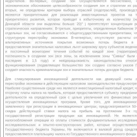
недостатков. Во-первых, создание зон Осуществляется бессистемно, о
экономическое обоснование целесообразности создания зон и стратегии их ра
вторых, не определены критерии выбора отраслей (подотраслей), производст
являются приоритетными для реализации инвестиционных проектов на т
приоритетного развития, которое приводит к избыточному их количеству (н
Донецкой области они выделены больше 20)" j препятствует концентрации р
стратегических направлениях. В-третьих, приоритеты, определенные Кабмином 
отдельных зон, не согласовываются с общегосударственными приоритетами, чт
структурную перестройку экономики. В-четвертых, отсутствуют расчеты от
альтернативных источников покрытия возможных потерь бюджета в р
предоставления значительных налоговых льгот широкому кругу субъектов ведени
и постоянный мониторинг течения событий по каждой зоне (территории)
поспешность в создании зон (все зоны, за исключением зоны "Сиваш" были 
последних в 1,5 году) и невідпрацьованість законодательства относ
функционирования (подавляющее большинство зон создано согласно указов П
создают опасность криминализации зон и значительных потерь доходов бюджета.
Для стимулирования инновационной деятельности как движущей силы с
перестройки экономики в действующем налоговом законодательстве предусмотрен
Наиболее существенным среди них является инвестиционный налоговый кредит, ч
отсрочку платы налога на прибыль, которая предоставляется субъекту предприн
деятельности на определенный срок с целью увеличения его финансовых ре
осуществления инновационных программ. Кроме того, для инновационног
заявленного при регистрации в инновационных центрах, предусматривается 50
скидка действующей ставки налога на прибыль на протяжении 3-х го
государственной регистрации продукции как инновационной. Не являетс
налогообложения операции из оплаты стоимости фундаментальных исследовани
исследовательских и опытно-конструкторских работ, которые осуществляют
Государственного бюджета Украины. Не включаются в валовой доход средств
предоставляются плательщику налога из Государственного инновационного фонда