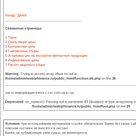
Назад
|
Далее
Связанные страницы:
1
Торги
2
Скользящие цены
3
Контрактная цена
4
Таможенные сборы
5
Установка цен на экспортно-импортную продукцию
6
Индикативные цены
7
Расчет акцизного сбора
Warning
: Trying to access array offset on null in
/home/admin/web/phinance.ru/public_html/function.db.php
on line
36
часть информации взята с
csc.com.ua и i.ua
Deprecated
: str_replace(): Passing null to parameter #3 ($subject) of type array|string i
/home/admin/web/phinance.ru/public_html/foot.php
on line
25
Условия:
при использовании материалов ссылка обязательна. Банки без своих сай
платном хостинге не вносятся в листинг.
Банки, не публикующие свои курсы, не мониторятся.