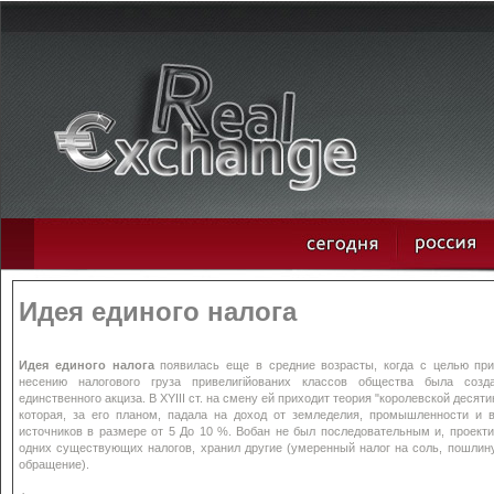
Идея единого налога
Идея единого налога
появилась еще в средние возрасты, когда с целью при
несению налогового груза привелигійованих классов общества была созд
единственного акциза. В XYIII ст. на смену ей приходит теория "королевской десят
которая, за его планом, падала на доход от земледелия, промышленности и в
источников в размере от 5 До 10 %. Вобан не был последовательным и, проект
одних существующих налогов, хранил другие (умеренный налог на соль, пошлину
обращение).