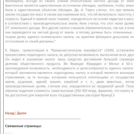
Физиократи, исходя из своего учения относительно чистого дохода от земл
фактически является единственным источником обкладки, требовали, чтобы земе
была и единственным объектом обкладки. Да, А. Тюрго считал, что при прямо
землю государство масс в своем распоряжении все, что ей желательно: простоту, 
скорость. Единый и прямой налог повииеі; определяться на основе кадастра и рас
в соответствии с производительностью земли. Кене считал, что этот налог долже
2/7 земельного дохода. Все другие налоги слишком обременительны, так как в кон
они переводятся на чистый доход от земли, а потому должны быть отмененные
теории догму единого поземельного налога, на практике фізіократи допускали з
отступления от своей доктрины."
К. Маркс, провозглашая в "Коммунистическом манифесте" (1848) установлен
прогрессивно подоходного налога, не допускал возможность вытеснения всех друг
Он видел в указанном налоге лишь средство достижения большей справедл
делении общественного продукта. Во Франции Жирарден и Менъе в 50-х 
проповедовали возможность, необходимость и целесообразность единого налога 
который противопоставляется подоходному налогу и который является вознагр
страхование, за те выгоды, которыми пользуются плательщики от государства
земли, рудников, зданий, машин, кораблей и т. п., даже животных, кото
производственным целям, считали они, определяется их продажной ценой. Пол
образом податная стоимость такая высокая (200-300 млрд. франков), что налогу в
бы достаточно для покрытия всех государственных расходов Франції.3
Назад
|
Далее
Связанные страницы: