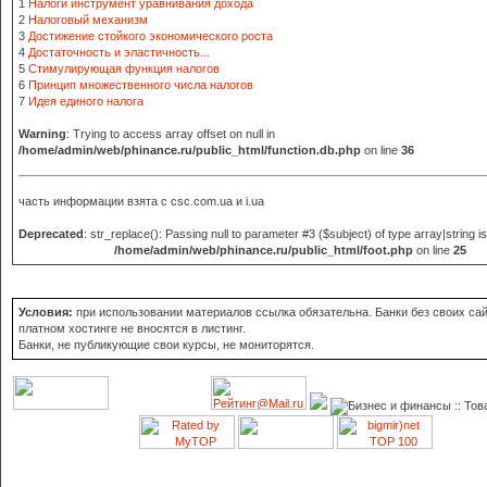
1
Налоги инструмент уравнивания дохода
2
Налоговый механизм
3
Достижение стойкого экономического роста
4
Достаточность и эластичность...
5
Стимулирующая функция налогов
6
Принцип множественного числа налогов
7
Идея единого налога
Warning
: Trying to access array offset on null in
/home/admin/web/phinance.ru/public_html/function.db.php
on line
36
часть информации взята с
csc.com.ua и i.ua
Deprecated
: str_replace(): Passing null to parameter #3 ($subject) of type array|string i
/home/admin/web/phinance.ru/public_html/foot.php
on line
25
Условия:
при использовании материалов ссылка обязательна. Банки без своих сай
платном хостинге не вносятся в листинг.
Банки, не публикующие свои курсы, не мониторятся.