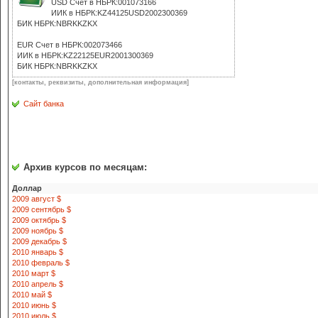
USD Счет в НБРК:001073166
ИИК в НБРК:KZ44125USD2002300369
БИК НБРК:NBRKKZKX
EUR Счет в НБРК:002073466
ИИК в НБРК:KZ22125EUR2001300369
БИК НБРК:NBRKKZKX
[контакты, реквизиты, дополнительная информация]
Сайт банка
Архив курсов по месяцам:
Доллар
2009 август $
2009 сентябрь $
2009 октябрь $
2009 ноябрь $
2009 декабрь $
2010 январь $
2010 февраль $
2010 март $
2010 апрель $
2010 май $
2010 июнь $
2010 июль $