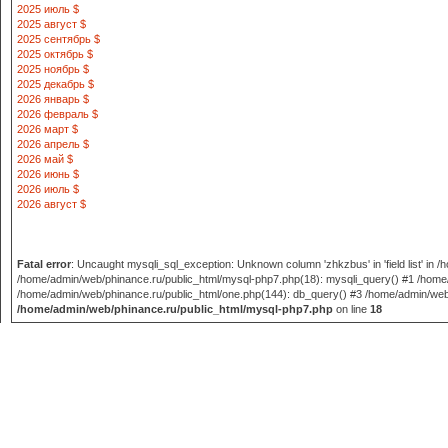
2025 июль $
2025 август $
2025 сентябрь $
2025 октябрь $
2025 ноябрь $
2025 декабрь $
2026 январь $
2026 февраль $
2026 март $
2026 апрель $
2026 май $
2026 июнь $
2026 июль $
2026 август $
Fatal error
: Uncaught mysqli_sql_exception: Unknown column 'zhkzbus' in 'field list' in
/home/admin/web/phinance.ru/public_html/mysql-php7.php(18): mysqli_query() #1 /home/
/home/admin/web/phinance.ru/public_html/one.php(144): db_query() #3 /home/admin/web/phi
/home/admin/web/phinance.ru/public_html/mysql-php7.php
on line
18