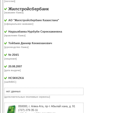
[логотип]
Жилстройсбербанк
[название банка]
АО "Жилстройсбербанк Казахстана"
[официальное название]
Наурызбаева Нурбуби Серекхажиевна
[правление банка]
Тойбаев Данияр Кенжеханович
[руководство банка]
№ 254/1
[лицензия]
20.08.2007
[дата выдачи]
HCSKKZKA
[swift/BIC]
нет данных
[дополнительные платежные сервисы]
050000, г. Алма-Ата, пр-т Абылай хана, д. 91
(727) 279-35-11