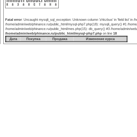
Fatal error
: Uncaught mysqli_sql_exception: Unknown column 'zhkzbus' in 'field list' in
/home/admin/web/phinance.ru/public_html/mysql-php7.php(18): mysqli_query() #1 /home/
/home/admin/web/phinance.ru/public_html/mes.php(15): db_query() #3 /home/admin/web/phi
/home/admin/web/phinance.ru/public_html/mysql-php7.php
on line
18
Дата
Покупка
Продажа
Изменение курса