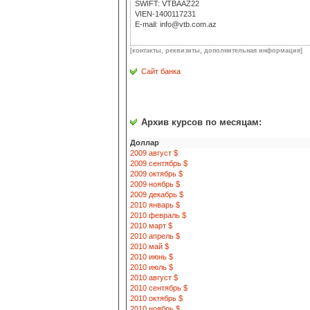
SWIFT: VTBAAZ22
VIEN-1400117231
E-mail: info@vtb.com.az
[контакты, реквизиты, дополнительная информация]
Сайт банка
Архив курсов по месяцам:
Доллар
2009 август $
2009 сентябрь $
2009 октябрь $
2009 ноябрь $
2009 декабрь $
2010 январь $
2010 февраль $
2010 март $
2010 апрель $
2010 май $
2010 июнь $
2010 июль $
2010 август $
2010 сентябрь $
2010 октябрь $
2010 ноябрь $