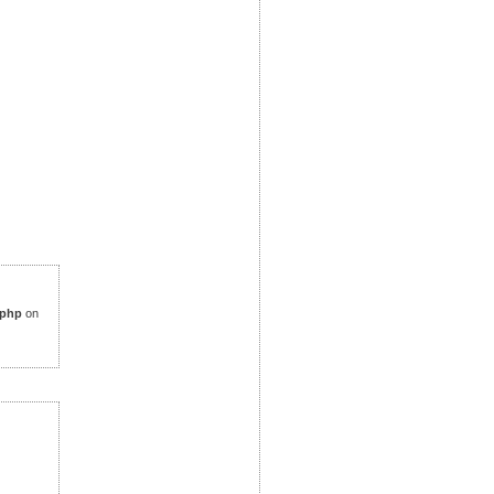
.php
on