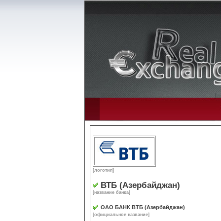
[логотип]
ВТБ (Азербайджан)
[название банка]
ОАО БАНК ВТБ (Азербайджан)
[официальное название]