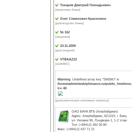
Токарев Дмитрий Геннадьевич
[правление банка]
Олег Семенович Красножон
[руководство банка]
№ 162
[лицензия]
23.11.2009
[дата выдачи]
VTBAAZ22
[swift/BIC]
Warning
: Undefined array key "SW|WU" in
/home/admin/web/phinance.ru/public_html/one
line
40
[дополнительные платежные сервисы]
ОАО БАНК ВТБ (Азербайджан)
Адрес: Азербайджан, AZ1010, г. Баку,
ул. Низами 96, Лэндмарк-1, 1-2 этаж
Тел: (+99412) 492 00 80
Факс: (+99412) 437 71 21