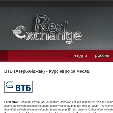
ВТБ (Азербайджан) - Курс евро за месяц:
Fatal error
: Uncaught mysqli_sql_exception: Unknown column 'btazbeu' in 'field list' in
/home/admin/web/phinance.ru/public_html/mysql-php7.php(18): mysqli_query() #1 /home/
/home/admin/web/phinance.ru/public_html/mes.php(15): db_query() #3 /home/admin/web/phi