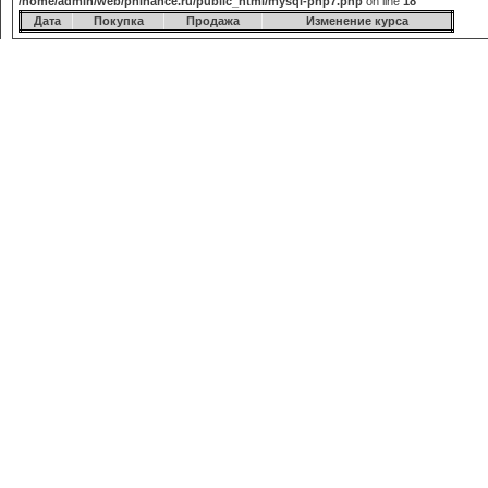
/home/admin/web/phinance.ru/public_html/mysql-php7.php
on line
18
Дата
Покупка
Продажа
Изменение курса