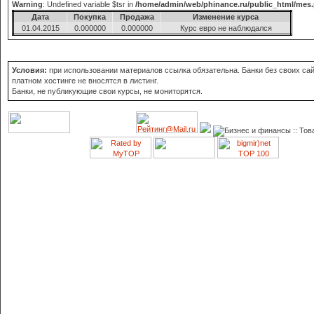
Warning
: Undefined variable $tsr in
/home/admin/web/phinance.ru/public_html/mes
Дата
Покупка
Продажа
Изменение курса
01.04.2015
0.000000
0.000000
Курс евро не наблюдался
Условия:
при использовании материалов ссылка обязательна. Банки без своих сай
платном хостинге не вносятся в листинг.
Банки, не публикующие свои курсы, не мониторятся.