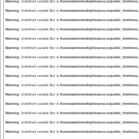
Warning
: Undefined variable $tsr in
/home/admin/web/phinance.ru/public_html/mes
Warning
: Undefined variable $tsr in
/home/admin/web/phinance.ru/public_html/mes
Warning
: Undefined variable $tsr in
/home/admin/web/phinance.ru/public_html/mes
Warning
: Undefined variable $tsr in
/home/admin/web/phinance.ru/public_html/mes
Warning
: Undefined variable $tsr in
/home/admin/web/phinance.ru/public_html/mes
Warning
: Undefined variable $tsr in
/home/admin/web/phinance.ru/public_html/mes
Warning
: Undefined variable $tsr in
/home/admin/web/phinance.ru/public_html/mes
Warning
: Undefined variable $tsr in
/home/admin/web/phinance.ru/public_html/mes
Warning
: Undefined variable $tsr in
/home/admin/web/phinance.ru/public_html/mes
Warning
: Undefined variable $tsr in
/home/admin/web/phinance.ru/public_html/mes
Warning
: Undefined variable $tsr in
/home/admin/web/phinance.ru/public_html/mes
Warning
: Undefined variable $tsr in
/home/admin/web/phinance.ru/public_html/mes
Warning
: Undefined variable $tsr in
/home/admin/web/phinance.ru/public_html/mes
Warning
: Undefined variable $tsr in
/home/admin/web/phinance.ru/public_html/mes
Warning
: Undefined variable $tsr in
/home/admin/web/phinance.ru/public_html/mes