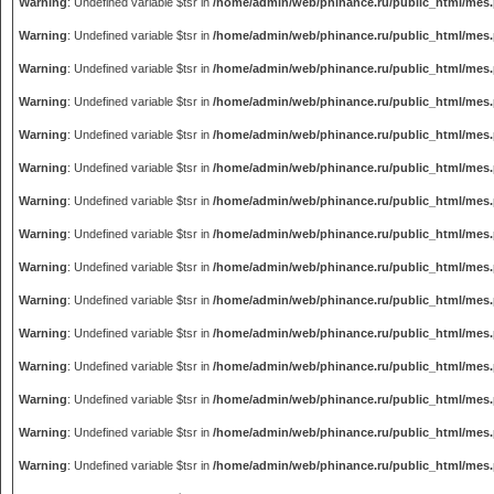
Warning
: Undefined variable $tsr in
/home/admin/web/phinance.ru/public_html/mes
Warning
: Undefined variable $tsr in
/home/admin/web/phinance.ru/public_html/mes
Warning
: Undefined variable $tsr in
/home/admin/web/phinance.ru/public_html/mes
Warning
: Undefined variable $tsr in
/home/admin/web/phinance.ru/public_html/mes
Warning
: Undefined variable $tsr in
/home/admin/web/phinance.ru/public_html/mes
Warning
: Undefined variable $tsr in
/home/admin/web/phinance.ru/public_html/mes
Warning
: Undefined variable $tsr in
/home/admin/web/phinance.ru/public_html/mes
Warning
: Undefined variable $tsr in
/home/admin/web/phinance.ru/public_html/mes
Warning
: Undefined variable $tsr in
/home/admin/web/phinance.ru/public_html/mes
Warning
: Undefined variable $tsr in
/home/admin/web/phinance.ru/public_html/mes
Warning
: Undefined variable $tsr in
/home/admin/web/phinance.ru/public_html/mes
Warning
: Undefined variable $tsr in
/home/admin/web/phinance.ru/public_html/mes
Warning
: Undefined variable $tsr in
/home/admin/web/phinance.ru/public_html/mes
Warning
: Undefined variable $tsr in
/home/admin/web/phinance.ru/public_html/mes
Warning
: Undefined variable $tsr in
/home/admin/web/phinance.ru/public_html/mes