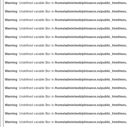
Warning
: Undefined variable $tsr in
/home/admin/web/phinance.ru/public_html/mes
Warning
: Undefined variable $tsr in
/home/admin/web/phinance.ru/public_html/mes
Warning
: Undefined variable $tsr in
/home/admin/web/phinance.ru/public_html/mes
Warning
: Undefined variable $tsr in
/home/admin/web/phinance.ru/public_html/mes
Warning
: Undefined variable $tsr in
/home/admin/web/phinance.ru/public_html/mes
Warning
: Undefined variable $tsr in
/home/admin/web/phinance.ru/public_html/mes
Warning
: Undefined variable $tsr in
/home/admin/web/phinance.ru/public_html/mes
Warning
: Undefined variable $tsr in
/home/admin/web/phinance.ru/public_html/mes
Warning
: Undefined variable $tsr in
/home/admin/web/phinance.ru/public_html/mes
Warning
: Undefined variable $tsr in
/home/admin/web/phinance.ru/public_html/mes
Warning
: Undefined variable $tsr in
/home/admin/web/phinance.ru/public_html/mes
Warning
: Undefined variable $tsr in
/home/admin/web/phinance.ru/public_html/mes
Warning
: Undefined variable $tsr in
/home/admin/web/phinance.ru/public_html/mes
Warning
: Undefined variable $tsr in
/home/admin/web/phinance.ru/public_html/mes
Warning
: Undefined variable $tsr in
/home/admin/web/phinance.ru/public_html/mes