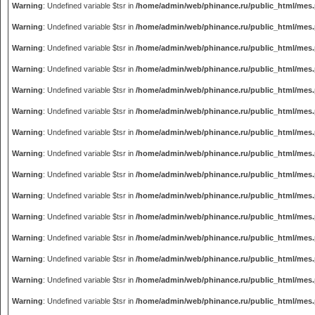
Warning
: Undefined variable $tsr in
/home/admin/web/phinance.ru/public_html/mes
Warning
: Undefined variable $tsr in
/home/admin/web/phinance.ru/public_html/mes
Warning
: Undefined variable $tsr in
/home/admin/web/phinance.ru/public_html/mes
Warning
: Undefined variable $tsr in
/home/admin/web/phinance.ru/public_html/mes
Warning
: Undefined variable $tsr in
/home/admin/web/phinance.ru/public_html/mes
Warning
: Undefined variable $tsr in
/home/admin/web/phinance.ru/public_html/mes
Warning
: Undefined variable $tsr in
/home/admin/web/phinance.ru/public_html/mes
Warning
: Undefined variable $tsr in
/home/admin/web/phinance.ru/public_html/mes
Warning
: Undefined variable $tsr in
/home/admin/web/phinance.ru/public_html/mes
Warning
: Undefined variable $tsr in
/home/admin/web/phinance.ru/public_html/mes
Warning
: Undefined variable $tsr in
/home/admin/web/phinance.ru/public_html/mes
Warning
: Undefined variable $tsr in
/home/admin/web/phinance.ru/public_html/mes
Warning
: Undefined variable $tsr in
/home/admin/web/phinance.ru/public_html/mes
Warning
: Undefined variable $tsr in
/home/admin/web/phinance.ru/public_html/mes
Warning
: Undefined variable $tsr in
/home/admin/web/phinance.ru/public_html/mes