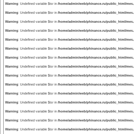
Warning
: Undefined variable $tsr in
/home/admin/web/phinance.ru/public_html/mes
Warning
: Undefined variable $tsr in
/home/admin/web/phinance.ru/public_html/mes
Warning
: Undefined variable $tsr in
/home/admin/web/phinance.ru/public_html/mes
Warning
: Undefined variable $tsr in
/home/admin/web/phinance.ru/public_html/mes
Warning
: Undefined variable $tsr in
/home/admin/web/phinance.ru/public_html/mes
Warning
: Undefined variable $tsr in
/home/admin/web/phinance.ru/public_html/mes
Warning
: Undefined variable $tsr in
/home/admin/web/phinance.ru/public_html/mes
Warning
: Undefined variable $tsr in
/home/admin/web/phinance.ru/public_html/mes
Warning
: Undefined variable $tsr in
/home/admin/web/phinance.ru/public_html/mes
Warning
: Undefined variable $tsr in
/home/admin/web/phinance.ru/public_html/mes
Warning
: Undefined variable $tsr in
/home/admin/web/phinance.ru/public_html/mes
Warning
: Undefined variable $tsr in
/home/admin/web/phinance.ru/public_html/mes
Warning
: Undefined variable $tsr in
/home/admin/web/phinance.ru/public_html/mes
Warning
: Undefined variable $tsr in
/home/admin/web/phinance.ru/public_html/mes
Warning
: Undefined variable $tsr in
/home/admin/web/phinance.ru/public_html/mes