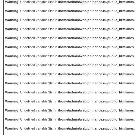
Warning
: Undefined variable $tsr in
/home/admin/web/phinance.ru/public_html/mes
Warning
: Undefined variable $tsr in
/home/admin/web/phinance.ru/public_html/mes
Warning
: Undefined variable $tsr in
/home/admin/web/phinance.ru/public_html/mes
Warning
: Undefined variable $tsr in
/home/admin/web/phinance.ru/public_html/mes
Warning
: Undefined variable $tsr in
/home/admin/web/phinance.ru/public_html/mes
Warning
: Undefined variable $tsr in
/home/admin/web/phinance.ru/public_html/mes
Warning
: Undefined variable $tsr in
/home/admin/web/phinance.ru/public_html/mes
Warning
: Undefined variable $tsr in
/home/admin/web/phinance.ru/public_html/mes
Warning
: Undefined variable $tsr in
/home/admin/web/phinance.ru/public_html/mes
Warning
: Undefined variable $tsr in
/home/admin/web/phinance.ru/public_html/mes
Warning
: Undefined variable $tsr in
/home/admin/web/phinance.ru/public_html/mes
Warning
: Undefined variable $tsr in
/home/admin/web/phinance.ru/public_html/mes
Warning
: Undefined variable $tsr in
/home/admin/web/phinance.ru/public_html/mes
Warning
: Undefined variable $tsr in
/home/admin/web/phinance.ru/public_html/mes
Warning
: Undefined variable $tsr in
/home/admin/web/phinance.ru/public_html/mes