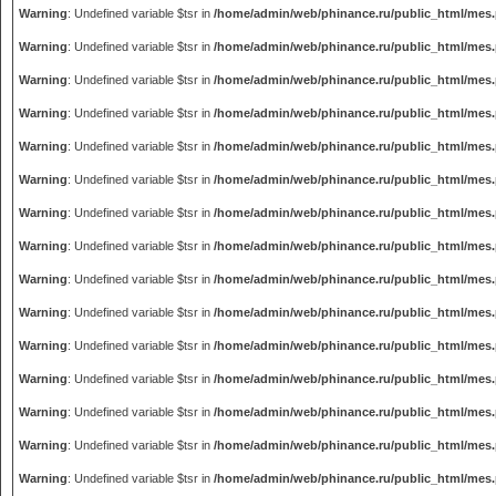
Warning
: Undefined variable $tsr in
/home/admin/web/phinance.ru/public_html/mes
Warning
: Undefined variable $tsr in
/home/admin/web/phinance.ru/public_html/mes
Warning
: Undefined variable $tsr in
/home/admin/web/phinance.ru/public_html/mes
Warning
: Undefined variable $tsr in
/home/admin/web/phinance.ru/public_html/mes
Warning
: Undefined variable $tsr in
/home/admin/web/phinance.ru/public_html/mes
Warning
: Undefined variable $tsr in
/home/admin/web/phinance.ru/public_html/mes
Warning
: Undefined variable $tsr in
/home/admin/web/phinance.ru/public_html/mes
Warning
: Undefined variable $tsr in
/home/admin/web/phinance.ru/public_html/mes
Warning
: Undefined variable $tsr in
/home/admin/web/phinance.ru/public_html/mes
Warning
: Undefined variable $tsr in
/home/admin/web/phinance.ru/public_html/mes
Warning
: Undefined variable $tsr in
/home/admin/web/phinance.ru/public_html/mes
Warning
: Undefined variable $tsr in
/home/admin/web/phinance.ru/public_html/mes
Warning
: Undefined variable $tsr in
/home/admin/web/phinance.ru/public_html/mes
Warning
: Undefined variable $tsr in
/home/admin/web/phinance.ru/public_html/mes
Warning
: Undefined variable $tsr in
/home/admin/web/phinance.ru/public_html/mes