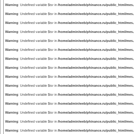
Warning
: Undefined variable $tsr in
/home/admin/web/phinance.ru/public_html/mes
Warning
: Undefined variable $tsr in
/home/admin/web/phinance.ru/public_html/mes
Warning
: Undefined variable $tsr in
/home/admin/web/phinance.ru/public_html/mes
Warning
: Undefined variable $tsr in
/home/admin/web/phinance.ru/public_html/mes
Warning
: Undefined variable $tsr in
/home/admin/web/phinance.ru/public_html/mes
Warning
: Undefined variable $tsr in
/home/admin/web/phinance.ru/public_html/mes
Warning
: Undefined variable $tsr in
/home/admin/web/phinance.ru/public_html/mes
Warning
: Undefined variable $tsr in
/home/admin/web/phinance.ru/public_html/mes
Warning
: Undefined variable $tsr in
/home/admin/web/phinance.ru/public_html/mes
Warning
: Undefined variable $tsr in
/home/admin/web/phinance.ru/public_html/mes
Warning
: Undefined variable $tsr in
/home/admin/web/phinance.ru/public_html/mes
Warning
: Undefined variable $tsr in
/home/admin/web/phinance.ru/public_html/mes
Warning
: Undefined variable $tsr in
/home/admin/web/phinance.ru/public_html/mes
Warning
: Undefined variable $tsr in
/home/admin/web/phinance.ru/public_html/mes
Warning
: Undefined variable $tsr in
/home/admin/web/phinance.ru/public_html/mes