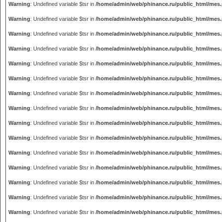
Warning
: Undefined variable $tsr in
/home/admin/web/phinance.ru/public_html/mes
Warning
: Undefined variable $tsr in
/home/admin/web/phinance.ru/public_html/mes
Warning
: Undefined variable $tsr in
/home/admin/web/phinance.ru/public_html/mes
Warning
: Undefined variable $tsr in
/home/admin/web/phinance.ru/public_html/mes
Warning
: Undefined variable $tsr in
/home/admin/web/phinance.ru/public_html/mes
Warning
: Undefined variable $tsr in
/home/admin/web/phinance.ru/public_html/mes
Warning
: Undefined variable $tsr in
/home/admin/web/phinance.ru/public_html/mes
Warning
: Undefined variable $tsr in
/home/admin/web/phinance.ru/public_html/mes
Warning
: Undefined variable $tsr in
/home/admin/web/phinance.ru/public_html/mes
Warning
: Undefined variable $tsr in
/home/admin/web/phinance.ru/public_html/mes
Warning
: Undefined variable $tsr in
/home/admin/web/phinance.ru/public_html/mes
Warning
: Undefined variable $tsr in
/home/admin/web/phinance.ru/public_html/mes
Warning
: Undefined variable $tsr in
/home/admin/web/phinance.ru/public_html/mes
Warning
: Undefined variable $tsr in
/home/admin/web/phinance.ru/public_html/mes
Warning
: Undefined variable $tsr in
/home/admin/web/phinance.ru/public_html/mes