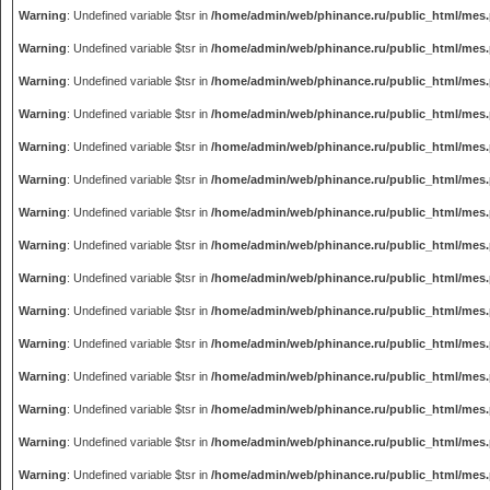
Warning
: Undefined variable $tsr in
/home/admin/web/phinance.ru/public_html/mes
Warning
: Undefined variable $tsr in
/home/admin/web/phinance.ru/public_html/mes
Warning
: Undefined variable $tsr in
/home/admin/web/phinance.ru/public_html/mes
Warning
: Undefined variable $tsr in
/home/admin/web/phinance.ru/public_html/mes
Warning
: Undefined variable $tsr in
/home/admin/web/phinance.ru/public_html/mes
Warning
: Undefined variable $tsr in
/home/admin/web/phinance.ru/public_html/mes
Warning
: Undefined variable $tsr in
/home/admin/web/phinance.ru/public_html/mes
Warning
: Undefined variable $tsr in
/home/admin/web/phinance.ru/public_html/mes
Warning
: Undefined variable $tsr in
/home/admin/web/phinance.ru/public_html/mes
Warning
: Undefined variable $tsr in
/home/admin/web/phinance.ru/public_html/mes
Warning
: Undefined variable $tsr in
/home/admin/web/phinance.ru/public_html/mes
Warning
: Undefined variable $tsr in
/home/admin/web/phinance.ru/public_html/mes
Warning
: Undefined variable $tsr in
/home/admin/web/phinance.ru/public_html/mes
Warning
: Undefined variable $tsr in
/home/admin/web/phinance.ru/public_html/mes
Warning
: Undefined variable $tsr in
/home/admin/web/phinance.ru/public_html/mes