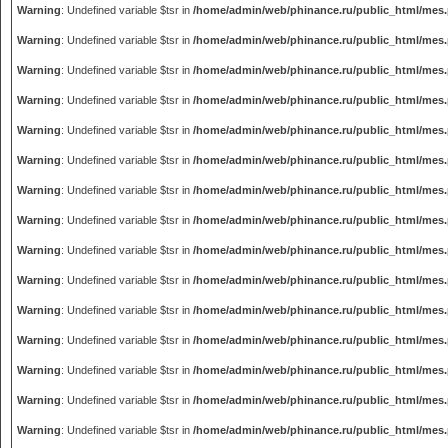
Warning
: Undefined variable $tsr in
/home/admin/web/phinance.ru/public_html/mes
Warning
: Undefined variable $tsr in
/home/admin/web/phinance.ru/public_html/mes
Warning
: Undefined variable $tsr in
/home/admin/web/phinance.ru/public_html/mes
Warning
: Undefined variable $tsr in
/home/admin/web/phinance.ru/public_html/mes
Warning
: Undefined variable $tsr in
/home/admin/web/phinance.ru/public_html/mes
Warning
: Undefined variable $tsr in
/home/admin/web/phinance.ru/public_html/mes
Warning
: Undefined variable $tsr in
/home/admin/web/phinance.ru/public_html/mes
Warning
: Undefined variable $tsr in
/home/admin/web/phinance.ru/public_html/mes
Warning
: Undefined variable $tsr in
/home/admin/web/phinance.ru/public_html/mes
Warning
: Undefined variable $tsr in
/home/admin/web/phinance.ru/public_html/mes
Warning
: Undefined variable $tsr in
/home/admin/web/phinance.ru/public_html/mes
Warning
: Undefined variable $tsr in
/home/admin/web/phinance.ru/public_html/mes
Warning
: Undefined variable $tsr in
/home/admin/web/phinance.ru/public_html/mes
Warning
: Undefined variable $tsr in
/home/admin/web/phinance.ru/public_html/mes
Warning
: Undefined variable $tsr in
/home/admin/web/phinance.ru/public_html/mes