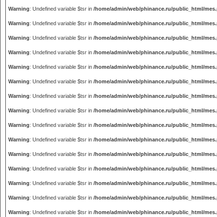
Warning
: Undefined variable $tsr in
/home/admin/web/phinance.ru/public_html/mes
Warning
: Undefined variable $tsr in
/home/admin/web/phinance.ru/public_html/mes
Warning
: Undefined variable $tsr in
/home/admin/web/phinance.ru/public_html/mes
Warning
: Undefined variable $tsr in
/home/admin/web/phinance.ru/public_html/mes
Warning
: Undefined variable $tsr in
/home/admin/web/phinance.ru/public_html/mes
Warning
: Undefined variable $tsr in
/home/admin/web/phinance.ru/public_html/mes
Warning
: Undefined variable $tsr in
/home/admin/web/phinance.ru/public_html/mes
Warning
: Undefined variable $tsr in
/home/admin/web/phinance.ru/public_html/mes
Warning
: Undefined variable $tsr in
/home/admin/web/phinance.ru/public_html/mes
Warning
: Undefined variable $tsr in
/home/admin/web/phinance.ru/public_html/mes
Warning
: Undefined variable $tsr in
/home/admin/web/phinance.ru/public_html/mes
Warning
: Undefined variable $tsr in
/home/admin/web/phinance.ru/public_html/mes
Warning
: Undefined variable $tsr in
/home/admin/web/phinance.ru/public_html/mes
Warning
: Undefined variable $tsr in
/home/admin/web/phinance.ru/public_html/mes
Warning
: Undefined variable $tsr in
/home/admin/web/phinance.ru/public_html/mes