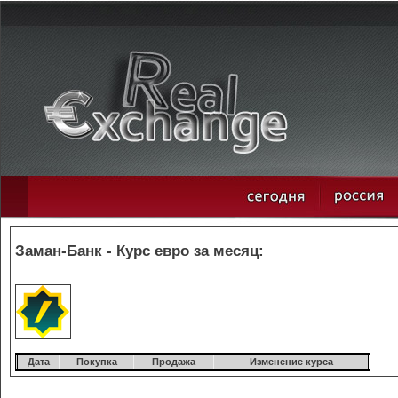
Заман-Банк - Курс евро за месяц:
Дата
Покупка
Продажа
Изменение курса