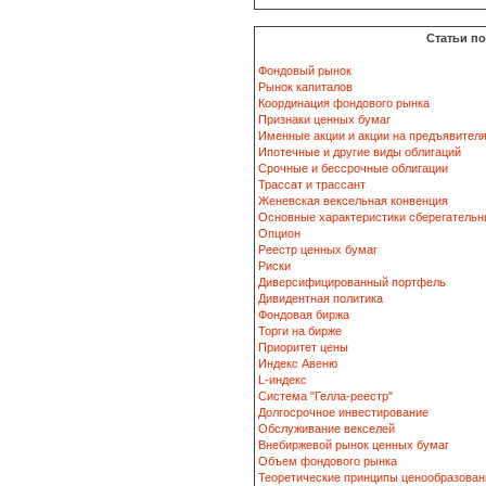
Статьи п
Фондовый рынок
Рынок капиталов
Координация фондового рынка
Признаки ценных бумаг
Именные акции и акции на предъявител
Ипотечные и другие виды облигаций
Срочные и бессрочные облигации
Трассат и трассант
Женевская вексельная конвенция
Основные характеристики сберегательн
Опцион
Реестр ценных бумаг
Риски
Диверсифицированный портфель
Дивидентная политика
Фондовая биржа
Торги на бирже
Приоритет цены
Индекс Авеню
L-индекс
Система "Гелла-реестр"
Долгосрочное инвестирование
Обслуживание векселей
Внебиржевой рынок ценных бумаг
Объем фондового рынка
Теоретические принципы ценообразован