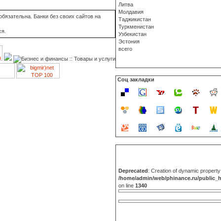
Литва
Молдавия
бязательна. Банки без своих сайтов на
Таджикистан
Туркменистан
ся.
Узбекистан
Эстония
всего
Соц закладки
Deprecated
: Creation of dynamic propert
/home/admin/web/phinance.ru/public_
on line
1340