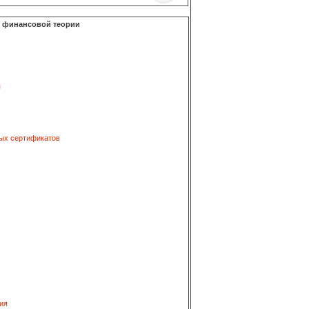
о финансовой теории
я
ых сертификатов
ия