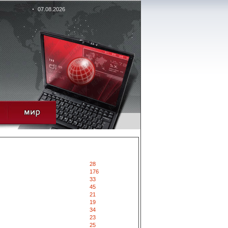
07.08.2026
28
176
33
45
21
19
34
23
25