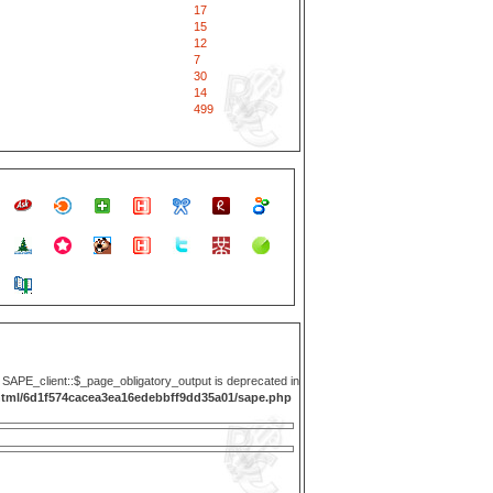
17
15
12
7
30
14
499
y SAPE_client::$_page_obligatory_output is deprecated in
html/6d1f574cacea3ea16edebbff9dd35a01/sape.php