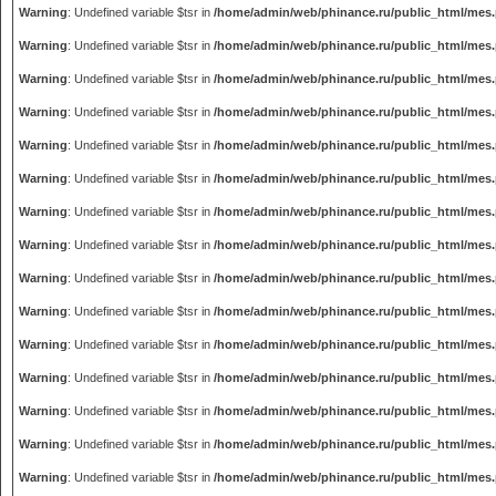
Warning
: Undefined variable $tsr in
/home/admin/web/phinance.ru/public_html/mes
Warning
: Undefined variable $tsr in
/home/admin/web/phinance.ru/public_html/mes
Warning
: Undefined variable $tsr in
/home/admin/web/phinance.ru/public_html/mes
Warning
: Undefined variable $tsr in
/home/admin/web/phinance.ru/public_html/mes
Warning
: Undefined variable $tsr in
/home/admin/web/phinance.ru/public_html/mes
Warning
: Undefined variable $tsr in
/home/admin/web/phinance.ru/public_html/mes
Warning
: Undefined variable $tsr in
/home/admin/web/phinance.ru/public_html/mes
Warning
: Undefined variable $tsr in
/home/admin/web/phinance.ru/public_html/mes
Warning
: Undefined variable $tsr in
/home/admin/web/phinance.ru/public_html/mes
Warning
: Undefined variable $tsr in
/home/admin/web/phinance.ru/public_html/mes
Warning
: Undefined variable $tsr in
/home/admin/web/phinance.ru/public_html/mes
Warning
: Undefined variable $tsr in
/home/admin/web/phinance.ru/public_html/mes
Warning
: Undefined variable $tsr in
/home/admin/web/phinance.ru/public_html/mes
Warning
: Undefined variable $tsr in
/home/admin/web/phinance.ru/public_html/mes
Warning
: Undefined variable $tsr in
/home/admin/web/phinance.ru/public_html/mes