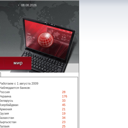
08.08.2026
Работаем с 1 августа 2009
Наблюдается банков:
Россия
28
Украина
176
Беларусь
33
Азербайджан
45
Армения
21
Грузия
19
Казахстан
34
Кыргызстан
23
Латвия
25