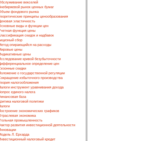
Обслуживание векселей
Внебиржевой рынок ценных бумаг
Объем фондового рынка
Теоретические принципы ценообразования
Ценовая эластичность
Основные виды и функции цен
Учетная функция цены
Классификация скидок и надбавок
Акцизный сбор
Метод опирающийся на расходы
Мировые цены
Индикативные цены
Исследование кривой безубыточности
Дифференциальное определение цен
Сезонные скидки
Положение о государственной регуляции
Сокращение избыточного производства
Теория налогообложения
Налоги инструмент уравнивания дохода
Вопрос единого налога
Финансовая база
Критика налоговой политики
Налоги
Построение экономических графиков
Отраслевая экономика
Угольная промышленность
Фактор развития инвестиционной деятельности
Инновации
Модель Л. Ерхарда
Инвестиционный налоговый кредит