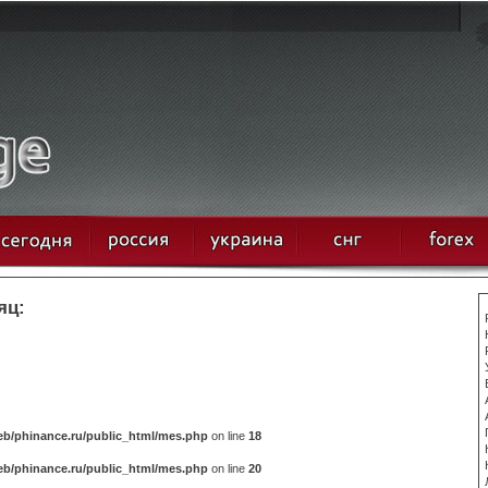
яц:
b/phinance.ru/public_html/mes.php
on line
18
b/phinance.ru/public_html/mes.php
on line
20