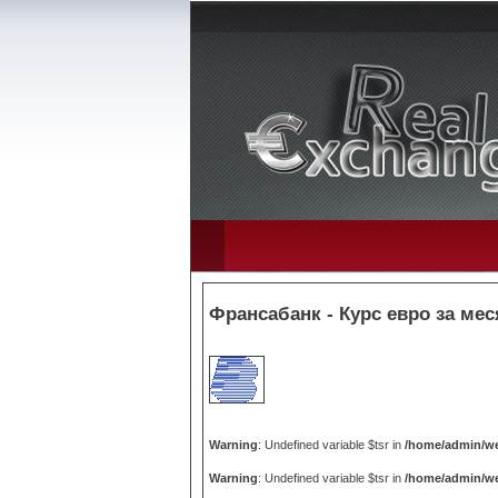
Франсабанк - Курс евро за мес
Warning
: Undefined variable $tsr in
/home/admin/we
Warning
: Undefined variable $tsr in
/home/admin/we