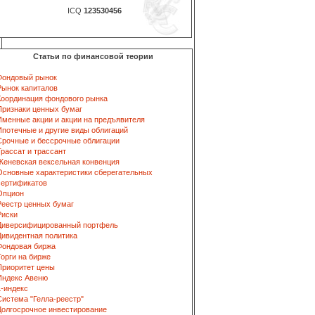
ICQ
123530456
Статьи по финансовой теории
Фондовый рынок
Рынок капиталов
Координация фондового рынка
Признаки ценных бумаг
Именные акции и акции на предъявителя
Ипотечные и другие виды облигаций
Срочные и бессрочные облигации
Трассат и трассант
Женевская вексельная конвенция
Основные характеристики сберегательных
сертификатов
Опцион
Реестр ценных бумаг
Риски
Диверсифицированный портфель
Дивидентная политика
Фондовая биржа
Торги на бирже
Приоритет цены
Индекс Авеню
L-индекс
Система "Гелла-реестр"
Долгосрочное инвестирование