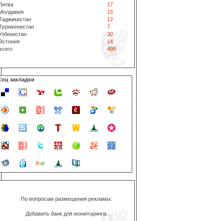
Литва
17
Молдавия
15
Таджикистан
12
Туркменистан
7
Узбекистан
30
Эстония
14
всего
499
Соц закладки
По вопросам размещения рекламы:
Добавить банк для мониторинга: