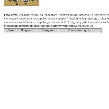
Fatal error
: Uncaught mysqli_sql_exception: Unknown column 'amuzbeu' in 'field list' in
/home/admin/web/phinance.ru/public_html/mysql-php7.php(18): mysqli_query() #1 /home/
/home/admin/web/phinance.ru/public_html/mes.php(15): db_query() #3 /home/admin/web/phi
/home/admin/web/phinance.ru/public_html/mysql-php7.php
on line
18
Дата
Покупка
Продажа
Изменение курса