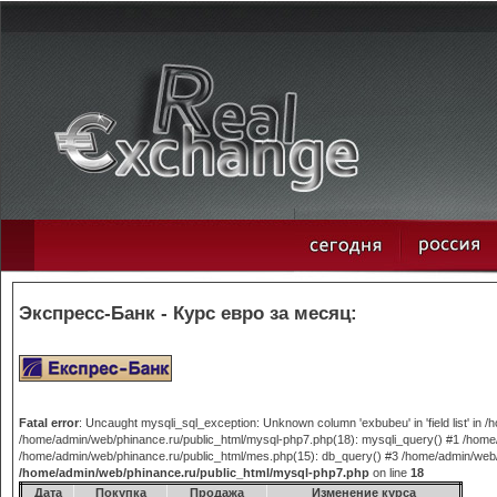
Экспресс-Банк - Курс евро за месяц:
Fatal error
: Uncaught mysqli_sql_exception: Unknown column 'exbubeu' in 'field list' in
/home/admin/web/phinance.ru/public_html/mysql-php7.php(18): mysqli_query() #1 /home/
/home/admin/web/phinance.ru/public_html/mes.php(15): db_query() #3 /home/admin/web/phi
/home/admin/web/phinance.ru/public_html/mysql-php7.php
on line
18
Дата
Покупка
Продажа
Изменение курса