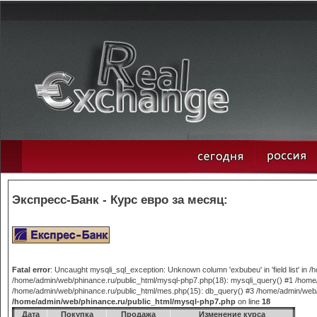
Экспресс-Банк - Курс евро за месяц:
Fatal error
: Uncaught mysqli_sql_exception: Unknown column 'exbubeu' in 'field list' in
/home/admin/web/phinance.ru/public_html/mysql-php7.php(18): mysqli_query() #1 /home/
/home/admin/web/phinance.ru/public_html/mes.php(15): db_query() #3 /home/admin/web/phi
/home/admin/web/phinance.ru/public_html/mysql-php7.php
on line
18
Дата
Покупка
Продажа
Изменение курса