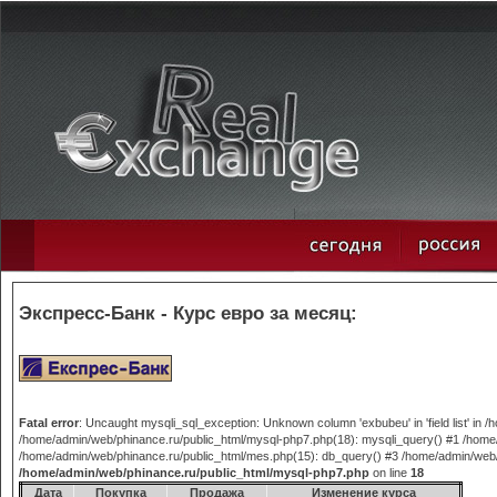
Экспресс-Банк - Курс евро за месяц:
Fatal error
: Uncaught mysqli_sql_exception: Unknown column 'exbubeu' in 'field list' in
/home/admin/web/phinance.ru/public_html/mysql-php7.php(18): mysqli_query() #1 /home/
/home/admin/web/phinance.ru/public_html/mes.php(15): db_query() #3 /home/admin/web/phi
/home/admin/web/phinance.ru/public_html/mysql-php7.php
on line
18
Дата
Покупка
Продажа
Изменение курса