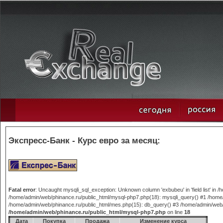
Экспресс-Банк - Курс евро за месяц:
Fatal error
: Uncaught mysqli_sql_exception: Unknown column 'exbubeu' in 'field list' in
/home/admin/web/phinance.ru/public_html/mysql-php7.php(18): mysqli_query() #1 /home/
/home/admin/web/phinance.ru/public_html/mes.php(15): db_query() #3 /home/admin/web/phi
/home/admin/web/phinance.ru/public_html/mysql-php7.php
on line
18
Дата
Покупка
Продажа
Изменение курса