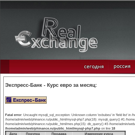
Экспресс-Банк - Курс евро за месяц:
Fatal error
: Uncaught mysqli_sql_exception: Unknown column 'exbubeu' in 'field list' in
/home/admin/web/phinance.ru/public_html/mysql-php7.php(18): mysqli_query() #1 /home/
/home/admin/web/phinance.ru/public_html/mes.php(15): db_query() #3 /home/admin/web/phi
/home/admin/web/phinance.ru/public_html/mysql-php7.php
on line
18
Дата
Покупка
Продажа
Изменение курса