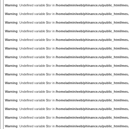
Warning
: Undefined variable $tsr in
/home/admin/web/phinance.ru/public_html/mes
Warning
: Undefined variable $tsr in
/home/admin/web/phinance.ru/public_html/mes
Warning
: Undefined variable $tsr in
/home/admin/web/phinance.ru/public_html/mes
Warning
: Undefined variable $tsr in
/home/admin/web/phinance.ru/public_html/mes
Warning
: Undefined variable $tsr in
/home/admin/web/phinance.ru/public_html/mes
Warning
: Undefined variable $tsr in
/home/admin/web/phinance.ru/public_html/mes
Warning
: Undefined variable $tsr in
/home/admin/web/phinance.ru/public_html/mes
Warning
: Undefined variable $tsr in
/home/admin/web/phinance.ru/public_html/mes
Warning
: Undefined variable $tsr in
/home/admin/web/phinance.ru/public_html/mes
Warning
: Undefined variable $tsr in
/home/admin/web/phinance.ru/public_html/mes
Warning
: Undefined variable $tsr in
/home/admin/web/phinance.ru/public_html/mes
Warning
: Undefined variable $tsr in
/home/admin/web/phinance.ru/public_html/mes
Warning
: Undefined variable $tsr in
/home/admin/web/phinance.ru/public_html/mes
Warning
: Undefined variable $tsr in
/home/admin/web/phinance.ru/public_html/mes
Warning
: Undefined variable $tsr in
/home/admin/web/phinance.ru/public_html/mes