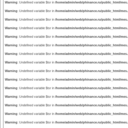
Warning
: Undefined variable $tsr in
/home/admin/web/phinance.ru/public_html/mes
Warning
: Undefined variable $tsr in
/home/admin/web/phinance.ru/public_html/mes
Warning
: Undefined variable $tsr in
/home/admin/web/phinance.ru/public_html/mes
Warning
: Undefined variable $tsr in
/home/admin/web/phinance.ru/public_html/mes
Warning
: Undefined variable $tsr in
/home/admin/web/phinance.ru/public_html/mes
Warning
: Undefined variable $tsr in
/home/admin/web/phinance.ru/public_html/mes
Warning
: Undefined variable $tsr in
/home/admin/web/phinance.ru/public_html/mes
Warning
: Undefined variable $tsr in
/home/admin/web/phinance.ru/public_html/mes
Warning
: Undefined variable $tsr in
/home/admin/web/phinance.ru/public_html/mes
Warning
: Undefined variable $tsr in
/home/admin/web/phinance.ru/public_html/mes
Warning
: Undefined variable $tsr in
/home/admin/web/phinance.ru/public_html/mes
Warning
: Undefined variable $tsr in
/home/admin/web/phinance.ru/public_html/mes
Warning
: Undefined variable $tsr in
/home/admin/web/phinance.ru/public_html/mes
Warning
: Undefined variable $tsr in
/home/admin/web/phinance.ru/public_html/mes
Warning
: Undefined variable $tsr in
/home/admin/web/phinance.ru/public_html/mes