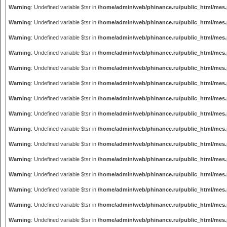
Warning
: Undefined variable $tsr in
/home/admin/web/phinance.ru/public_html/mes
Warning
: Undefined variable $tsr in
/home/admin/web/phinance.ru/public_html/mes
Warning
: Undefined variable $tsr in
/home/admin/web/phinance.ru/public_html/mes
Warning
: Undefined variable $tsr in
/home/admin/web/phinance.ru/public_html/mes
Warning
: Undefined variable $tsr in
/home/admin/web/phinance.ru/public_html/mes
Warning
: Undefined variable $tsr in
/home/admin/web/phinance.ru/public_html/mes
Warning
: Undefined variable $tsr in
/home/admin/web/phinance.ru/public_html/mes
Warning
: Undefined variable $tsr in
/home/admin/web/phinance.ru/public_html/mes
Warning
: Undefined variable $tsr in
/home/admin/web/phinance.ru/public_html/mes
Warning
: Undefined variable $tsr in
/home/admin/web/phinance.ru/public_html/mes
Warning
: Undefined variable $tsr in
/home/admin/web/phinance.ru/public_html/mes
Warning
: Undefined variable $tsr in
/home/admin/web/phinance.ru/public_html/mes
Warning
: Undefined variable $tsr in
/home/admin/web/phinance.ru/public_html/mes
Warning
: Undefined variable $tsr in
/home/admin/web/phinance.ru/public_html/mes
Warning
: Undefined variable $tsr in
/home/admin/web/phinance.ru/public_html/mes