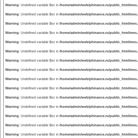
Warning
: Undefined variable $tsr in
/home/admin/web/phinance.ru/public_html/mes
Warning
: Undefined variable $tsr in
/home/admin/web/phinance.ru/public_html/mes
Warning
: Undefined variable $tsr in
/home/admin/web/phinance.ru/public_html/mes
Warning
: Undefined variable $tsr in
/home/admin/web/phinance.ru/public_html/mes
Warning
: Undefined variable $tsr in
/home/admin/web/phinance.ru/public_html/mes
Warning
: Undefined variable $tsr in
/home/admin/web/phinance.ru/public_html/mes
Warning
: Undefined variable $tsr in
/home/admin/web/phinance.ru/public_html/mes
Warning
: Undefined variable $tsr in
/home/admin/web/phinance.ru/public_html/mes
Warning
: Undefined variable $tsr in
/home/admin/web/phinance.ru/public_html/mes
Warning
: Undefined variable $tsr in
/home/admin/web/phinance.ru/public_html/mes
Warning
: Undefined variable $tsr in
/home/admin/web/phinance.ru/public_html/mes
Warning
: Undefined variable $tsr in
/home/admin/web/phinance.ru/public_html/mes
Warning
: Undefined variable $tsr in
/home/admin/web/phinance.ru/public_html/mes
Warning
: Undefined variable $tsr in
/home/admin/web/phinance.ru/public_html/mes
Warning
: Undefined variable $tsr in
/home/admin/web/phinance.ru/public_html/mes