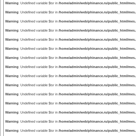
Warning
: Undefined variable $tsr in
/home/admin/web/phinance.ru/public_html/mes
Warning
: Undefined variable $tsr in
/home/admin/web/phinance.ru/public_html/mes
Warning
: Undefined variable $tsr in
/home/admin/web/phinance.ru/public_html/mes
Warning
: Undefined variable $tsr in
/home/admin/web/phinance.ru/public_html/mes
Warning
: Undefined variable $tsr in
/home/admin/web/phinance.ru/public_html/mes
Warning
: Undefined variable $tsr in
/home/admin/web/phinance.ru/public_html/mes
Warning
: Undefined variable $tsr in
/home/admin/web/phinance.ru/public_html/mes
Warning
: Undefined variable $tsr in
/home/admin/web/phinance.ru/public_html/mes
Warning
: Undefined variable $tsr in
/home/admin/web/phinance.ru/public_html/mes
Warning
: Undefined variable $tsr in
/home/admin/web/phinance.ru/public_html/mes
Warning
: Undefined variable $tsr in
/home/admin/web/phinance.ru/public_html/mes
Warning
: Undefined variable $tsr in
/home/admin/web/phinance.ru/public_html/mes
Warning
: Undefined variable $tsr in
/home/admin/web/phinance.ru/public_html/mes
Warning
: Undefined variable $tsr in
/home/admin/web/phinance.ru/public_html/mes
Warning
: Undefined variable $tsr in
/home/admin/web/phinance.ru/public_html/mes