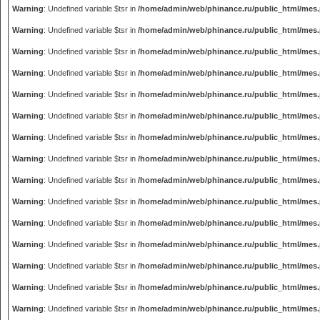
Warning
: Undefined variable $tsr in
/home/admin/web/phinance.ru/public_html/mes
Warning
: Undefined variable $tsr in
/home/admin/web/phinance.ru/public_html/mes
Warning
: Undefined variable $tsr in
/home/admin/web/phinance.ru/public_html/mes
Warning
: Undefined variable $tsr in
/home/admin/web/phinance.ru/public_html/mes
Warning
: Undefined variable $tsr in
/home/admin/web/phinance.ru/public_html/mes
Warning
: Undefined variable $tsr in
/home/admin/web/phinance.ru/public_html/mes
Warning
: Undefined variable $tsr in
/home/admin/web/phinance.ru/public_html/mes
Warning
: Undefined variable $tsr in
/home/admin/web/phinance.ru/public_html/mes
Warning
: Undefined variable $tsr in
/home/admin/web/phinance.ru/public_html/mes
Warning
: Undefined variable $tsr in
/home/admin/web/phinance.ru/public_html/mes
Warning
: Undefined variable $tsr in
/home/admin/web/phinance.ru/public_html/mes
Warning
: Undefined variable $tsr in
/home/admin/web/phinance.ru/public_html/mes
Warning
: Undefined variable $tsr in
/home/admin/web/phinance.ru/public_html/mes
Warning
: Undefined variable $tsr in
/home/admin/web/phinance.ru/public_html/mes
Warning
: Undefined variable $tsr in
/home/admin/web/phinance.ru/public_html/mes