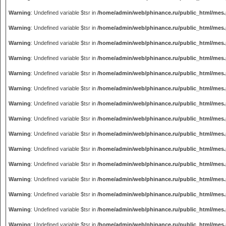
Warning
: Undefined variable $tsr in
/home/admin/web/phinance.ru/public_html/mes
Warning
: Undefined variable $tsr in
/home/admin/web/phinance.ru/public_html/mes
Warning
: Undefined variable $tsr in
/home/admin/web/phinance.ru/public_html/mes
Warning
: Undefined variable $tsr in
/home/admin/web/phinance.ru/public_html/mes
Warning
: Undefined variable $tsr in
/home/admin/web/phinance.ru/public_html/mes
Warning
: Undefined variable $tsr in
/home/admin/web/phinance.ru/public_html/mes
Warning
: Undefined variable $tsr in
/home/admin/web/phinance.ru/public_html/mes
Warning
: Undefined variable $tsr in
/home/admin/web/phinance.ru/public_html/mes
Warning
: Undefined variable $tsr in
/home/admin/web/phinance.ru/public_html/mes
Warning
: Undefined variable $tsr in
/home/admin/web/phinance.ru/public_html/mes
Warning
: Undefined variable $tsr in
/home/admin/web/phinance.ru/public_html/mes
Warning
: Undefined variable $tsr in
/home/admin/web/phinance.ru/public_html/mes
Warning
: Undefined variable $tsr in
/home/admin/web/phinance.ru/public_html/mes
Warning
: Undefined variable $tsr in
/home/admin/web/phinance.ru/public_html/mes
Warning
: Undefined variable $tsr in
/home/admin/web/phinance.ru/public_html/mes