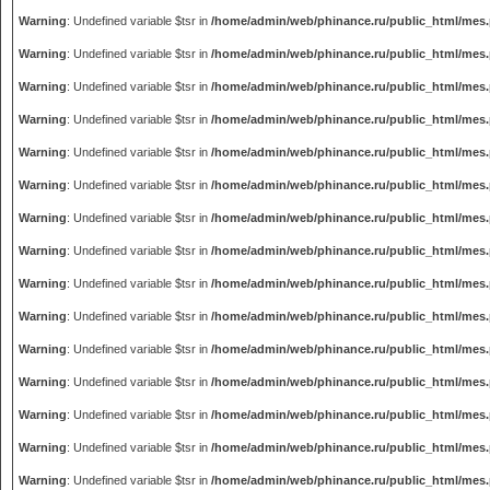
Warning
: Undefined variable $tsr in
/home/admin/web/phinance.ru/public_html/mes
Warning
: Undefined variable $tsr in
/home/admin/web/phinance.ru/public_html/mes
Warning
: Undefined variable $tsr in
/home/admin/web/phinance.ru/public_html/mes
Warning
: Undefined variable $tsr in
/home/admin/web/phinance.ru/public_html/mes
Warning
: Undefined variable $tsr in
/home/admin/web/phinance.ru/public_html/mes
Warning
: Undefined variable $tsr in
/home/admin/web/phinance.ru/public_html/mes
Warning
: Undefined variable $tsr in
/home/admin/web/phinance.ru/public_html/mes
Warning
: Undefined variable $tsr in
/home/admin/web/phinance.ru/public_html/mes
Warning
: Undefined variable $tsr in
/home/admin/web/phinance.ru/public_html/mes
Warning
: Undefined variable $tsr in
/home/admin/web/phinance.ru/public_html/mes
Warning
: Undefined variable $tsr in
/home/admin/web/phinance.ru/public_html/mes
Warning
: Undefined variable $tsr in
/home/admin/web/phinance.ru/public_html/mes
Warning
: Undefined variable $tsr in
/home/admin/web/phinance.ru/public_html/mes
Warning
: Undefined variable $tsr in
/home/admin/web/phinance.ru/public_html/mes
Warning
: Undefined variable $tsr in
/home/admin/web/phinance.ru/public_html/mes