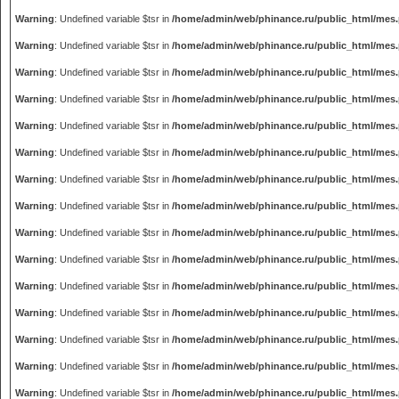
Warning
: Undefined variable $tsr in
/home/admin/web/phinance.ru/public_html/mes
Warning
: Undefined variable $tsr in
/home/admin/web/phinance.ru/public_html/mes
Warning
: Undefined variable $tsr in
/home/admin/web/phinance.ru/public_html/mes
Warning
: Undefined variable $tsr in
/home/admin/web/phinance.ru/public_html/mes
Warning
: Undefined variable $tsr in
/home/admin/web/phinance.ru/public_html/mes
Warning
: Undefined variable $tsr in
/home/admin/web/phinance.ru/public_html/mes
Warning
: Undefined variable $tsr in
/home/admin/web/phinance.ru/public_html/mes
Warning
: Undefined variable $tsr in
/home/admin/web/phinance.ru/public_html/mes
Warning
: Undefined variable $tsr in
/home/admin/web/phinance.ru/public_html/mes
Warning
: Undefined variable $tsr in
/home/admin/web/phinance.ru/public_html/mes
Warning
: Undefined variable $tsr in
/home/admin/web/phinance.ru/public_html/mes
Warning
: Undefined variable $tsr in
/home/admin/web/phinance.ru/public_html/mes
Warning
: Undefined variable $tsr in
/home/admin/web/phinance.ru/public_html/mes
Warning
: Undefined variable $tsr in
/home/admin/web/phinance.ru/public_html/mes
Warning
: Undefined variable $tsr in
/home/admin/web/phinance.ru/public_html/mes