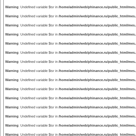
Warning
: Undefined variable $tsr in
/home/admin/web/phinance.ru/public_html/mes
Warning
: Undefined variable $tsr in
/home/admin/web/phinance.ru/public_html/mes
Warning
: Undefined variable $tsr in
/home/admin/web/phinance.ru/public_html/mes
Warning
: Undefined variable $tsr in
/home/admin/web/phinance.ru/public_html/mes
Warning
: Undefined variable $tsr in
/home/admin/web/phinance.ru/public_html/mes
Warning
: Undefined variable $tsr in
/home/admin/web/phinance.ru/public_html/mes
Warning
: Undefined variable $tsr in
/home/admin/web/phinance.ru/public_html/mes
Warning
: Undefined variable $tsr in
/home/admin/web/phinance.ru/public_html/mes
Warning
: Undefined variable $tsr in
/home/admin/web/phinance.ru/public_html/mes
Warning
: Undefined variable $tsr in
/home/admin/web/phinance.ru/public_html/mes
Warning
: Undefined variable $tsr in
/home/admin/web/phinance.ru/public_html/mes
Warning
: Undefined variable $tsr in
/home/admin/web/phinance.ru/public_html/mes
Warning
: Undefined variable $tsr in
/home/admin/web/phinance.ru/public_html/mes
Warning
: Undefined variable $tsr in
/home/admin/web/phinance.ru/public_html/mes
Warning
: Undefined variable $tsr in
/home/admin/web/phinance.ru/public_html/mes