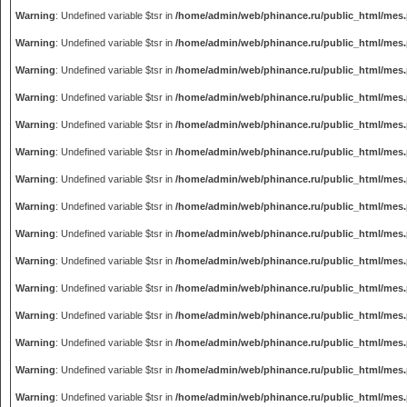
Warning
: Undefined variable $tsr in
/home/admin/web/phinance.ru/public_html/mes
Warning
: Undefined variable $tsr in
/home/admin/web/phinance.ru/public_html/mes
Warning
: Undefined variable $tsr in
/home/admin/web/phinance.ru/public_html/mes
Warning
: Undefined variable $tsr in
/home/admin/web/phinance.ru/public_html/mes
Warning
: Undefined variable $tsr in
/home/admin/web/phinance.ru/public_html/mes
Warning
: Undefined variable $tsr in
/home/admin/web/phinance.ru/public_html/mes
Warning
: Undefined variable $tsr in
/home/admin/web/phinance.ru/public_html/mes
Warning
: Undefined variable $tsr in
/home/admin/web/phinance.ru/public_html/mes
Warning
: Undefined variable $tsr in
/home/admin/web/phinance.ru/public_html/mes
Warning
: Undefined variable $tsr in
/home/admin/web/phinance.ru/public_html/mes
Warning
: Undefined variable $tsr in
/home/admin/web/phinance.ru/public_html/mes
Warning
: Undefined variable $tsr in
/home/admin/web/phinance.ru/public_html/mes
Warning
: Undefined variable $tsr in
/home/admin/web/phinance.ru/public_html/mes
Warning
: Undefined variable $tsr in
/home/admin/web/phinance.ru/public_html/mes
Warning
: Undefined variable $tsr in
/home/admin/web/phinance.ru/public_html/mes