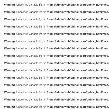
Warning
: Undefined variable $tsr in
/home/admin/web/phinance.ru/public_html/mes
Warning
: Undefined variable $tsr in
/home/admin/web/phinance.ru/public_html/mes
Warning
: Undefined variable $tsr in
/home/admin/web/phinance.ru/public_html/mes
Warning
: Undefined variable $tsr in
/home/admin/web/phinance.ru/public_html/mes
Warning
: Undefined variable $tsr in
/home/admin/web/phinance.ru/public_html/mes
Warning
: Undefined variable $tsr in
/home/admin/web/phinance.ru/public_html/mes
Warning
: Undefined variable $tsr in
/home/admin/web/phinance.ru/public_html/mes
Warning
: Undefined variable $tsr in
/home/admin/web/phinance.ru/public_html/mes
Warning
: Undefined variable $tsr in
/home/admin/web/phinance.ru/public_html/mes
Warning
: Undefined variable $tsr in
/home/admin/web/phinance.ru/public_html/mes
Warning
: Undefined variable $tsr in
/home/admin/web/phinance.ru/public_html/mes
Warning
: Undefined variable $tsr in
/home/admin/web/phinance.ru/public_html/mes
Warning
: Undefined variable $tsr in
/home/admin/web/phinance.ru/public_html/mes
Warning
: Undefined variable $tsr in
/home/admin/web/phinance.ru/public_html/mes
Warning
: Undefined variable $tsr in
/home/admin/web/phinance.ru/public_html/mes