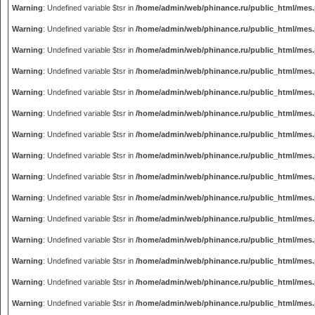
Warning
: Undefined variable $tsr in
/home/admin/web/phinance.ru/public_html/mes
Warning
: Undefined variable $tsr in
/home/admin/web/phinance.ru/public_html/mes
Warning
: Undefined variable $tsr in
/home/admin/web/phinance.ru/public_html/mes
Warning
: Undefined variable $tsr in
/home/admin/web/phinance.ru/public_html/mes
Warning
: Undefined variable $tsr in
/home/admin/web/phinance.ru/public_html/mes
Warning
: Undefined variable $tsr in
/home/admin/web/phinance.ru/public_html/mes
Warning
: Undefined variable $tsr in
/home/admin/web/phinance.ru/public_html/mes
Warning
: Undefined variable $tsr in
/home/admin/web/phinance.ru/public_html/mes
Warning
: Undefined variable $tsr in
/home/admin/web/phinance.ru/public_html/mes
Warning
: Undefined variable $tsr in
/home/admin/web/phinance.ru/public_html/mes
Warning
: Undefined variable $tsr in
/home/admin/web/phinance.ru/public_html/mes
Warning
: Undefined variable $tsr in
/home/admin/web/phinance.ru/public_html/mes
Warning
: Undefined variable $tsr in
/home/admin/web/phinance.ru/public_html/mes
Warning
: Undefined variable $tsr in
/home/admin/web/phinance.ru/public_html/mes
Warning
: Undefined variable $tsr in
/home/admin/web/phinance.ru/public_html/mes