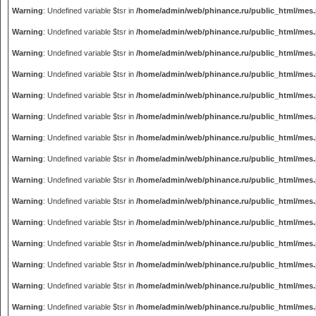
Warning
: Undefined variable $tsr in
/home/admin/web/phinance.ru/public_html/mes
Warning
: Undefined variable $tsr in
/home/admin/web/phinance.ru/public_html/mes
Warning
: Undefined variable $tsr in
/home/admin/web/phinance.ru/public_html/mes
Warning
: Undefined variable $tsr in
/home/admin/web/phinance.ru/public_html/mes
Warning
: Undefined variable $tsr in
/home/admin/web/phinance.ru/public_html/mes
Warning
: Undefined variable $tsr in
/home/admin/web/phinance.ru/public_html/mes
Warning
: Undefined variable $tsr in
/home/admin/web/phinance.ru/public_html/mes
Warning
: Undefined variable $tsr in
/home/admin/web/phinance.ru/public_html/mes
Warning
: Undefined variable $tsr in
/home/admin/web/phinance.ru/public_html/mes
Warning
: Undefined variable $tsr in
/home/admin/web/phinance.ru/public_html/mes
Warning
: Undefined variable $tsr in
/home/admin/web/phinance.ru/public_html/mes
Warning
: Undefined variable $tsr in
/home/admin/web/phinance.ru/public_html/mes
Warning
: Undefined variable $tsr in
/home/admin/web/phinance.ru/public_html/mes
Warning
: Undefined variable $tsr in
/home/admin/web/phinance.ru/public_html/mes
Warning
: Undefined variable $tsr in
/home/admin/web/phinance.ru/public_html/mes