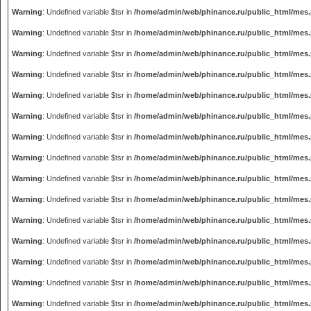
Warning
: Undefined variable $tsr in
/home/admin/web/phinance.ru/public_html/mes
Warning
: Undefined variable $tsr in
/home/admin/web/phinance.ru/public_html/mes
Warning
: Undefined variable $tsr in
/home/admin/web/phinance.ru/public_html/mes
Warning
: Undefined variable $tsr in
/home/admin/web/phinance.ru/public_html/mes
Warning
: Undefined variable $tsr in
/home/admin/web/phinance.ru/public_html/mes
Warning
: Undefined variable $tsr in
/home/admin/web/phinance.ru/public_html/mes
Warning
: Undefined variable $tsr in
/home/admin/web/phinance.ru/public_html/mes
Warning
: Undefined variable $tsr in
/home/admin/web/phinance.ru/public_html/mes
Warning
: Undefined variable $tsr in
/home/admin/web/phinance.ru/public_html/mes
Warning
: Undefined variable $tsr in
/home/admin/web/phinance.ru/public_html/mes
Warning
: Undefined variable $tsr in
/home/admin/web/phinance.ru/public_html/mes
Warning
: Undefined variable $tsr in
/home/admin/web/phinance.ru/public_html/mes
Warning
: Undefined variable $tsr in
/home/admin/web/phinance.ru/public_html/mes
Warning
: Undefined variable $tsr in
/home/admin/web/phinance.ru/public_html/mes
Warning
: Undefined variable $tsr in
/home/admin/web/phinance.ru/public_html/mes