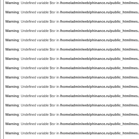
Warning
: Undefined variable $tsr in
/home/admin/web/phinance.ru/public_html/mes
Warning
: Undefined variable $tsr in
/home/admin/web/phinance.ru/public_html/mes
Warning
: Undefined variable $tsr in
/home/admin/web/phinance.ru/public_html/mes
Warning
: Undefined variable $tsr in
/home/admin/web/phinance.ru/public_html/mes
Warning
: Undefined variable $tsr in
/home/admin/web/phinance.ru/public_html/mes
Warning
: Undefined variable $tsr in
/home/admin/web/phinance.ru/public_html/mes
Warning
: Undefined variable $tsr in
/home/admin/web/phinance.ru/public_html/mes
Warning
: Undefined variable $tsr in
/home/admin/web/phinance.ru/public_html/mes
Warning
: Undefined variable $tsr in
/home/admin/web/phinance.ru/public_html/mes
Warning
: Undefined variable $tsr in
/home/admin/web/phinance.ru/public_html/mes
Warning
: Undefined variable $tsr in
/home/admin/web/phinance.ru/public_html/mes
Warning
: Undefined variable $tsr in
/home/admin/web/phinance.ru/public_html/mes
Warning
: Undefined variable $tsr in
/home/admin/web/phinance.ru/public_html/mes
Warning
: Undefined variable $tsr in
/home/admin/web/phinance.ru/public_html/mes
Warning
: Undefined variable $tsr in
/home/admin/web/phinance.ru/public_html/mes