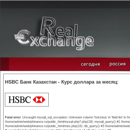
HSBC Банк Казахстан - Курс доллара за месяц:
Fatal error
: Uncaught mysqli_sql_exception: Unknown column 'hskzbus' in 'field list' in
/home/admin/web/phinance.ru/public_html/mysql-php7.php(18): mysqli_query() #1 /home/
/home/admin/web/phinance.ru/public_html/mes.php(15): db_query() #3 /home/admin/web/phi