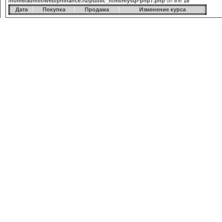
/home/admin/web/phinance.ru/public_html/mysql-php7.php
on line
18
Дата
Покупка
Продажа
Изменение курса