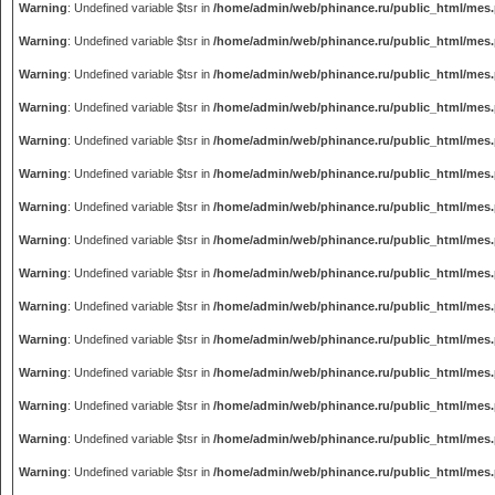
Warning
: Undefined variable $tsr in
/home/admin/web/phinance.ru/public_html/mes
Warning
: Undefined variable $tsr in
/home/admin/web/phinance.ru/public_html/mes
Warning
: Undefined variable $tsr in
/home/admin/web/phinance.ru/public_html/mes
Warning
: Undefined variable $tsr in
/home/admin/web/phinance.ru/public_html/mes
Warning
: Undefined variable $tsr in
/home/admin/web/phinance.ru/public_html/mes
Warning
: Undefined variable $tsr in
/home/admin/web/phinance.ru/public_html/mes
Warning
: Undefined variable $tsr in
/home/admin/web/phinance.ru/public_html/mes
Warning
: Undefined variable $tsr in
/home/admin/web/phinance.ru/public_html/mes
Warning
: Undefined variable $tsr in
/home/admin/web/phinance.ru/public_html/mes
Warning
: Undefined variable $tsr in
/home/admin/web/phinance.ru/public_html/mes
Warning
: Undefined variable $tsr in
/home/admin/web/phinance.ru/public_html/mes
Warning
: Undefined variable $tsr in
/home/admin/web/phinance.ru/public_html/mes
Warning
: Undefined variable $tsr in
/home/admin/web/phinance.ru/public_html/mes
Warning
: Undefined variable $tsr in
/home/admin/web/phinance.ru/public_html/mes
Warning
: Undefined variable $tsr in
/home/admin/web/phinance.ru/public_html/mes