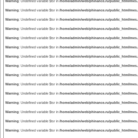
Warning
: Undefined variable $tsr in
/home/admin/web/phinance.ru/public_html/mes
Warning
: Undefined variable $tsr in
/home/admin/web/phinance.ru/public_html/mes
Warning
: Undefined variable $tsr in
/home/admin/web/phinance.ru/public_html/mes
Warning
: Undefined variable $tsr in
/home/admin/web/phinance.ru/public_html/mes
Warning
: Undefined variable $tsr in
/home/admin/web/phinance.ru/public_html/mes
Warning
: Undefined variable $tsr in
/home/admin/web/phinance.ru/public_html/mes
Warning
: Undefined variable $tsr in
/home/admin/web/phinance.ru/public_html/mes
Warning
: Undefined variable $tsr in
/home/admin/web/phinance.ru/public_html/mes
Warning
: Undefined variable $tsr in
/home/admin/web/phinance.ru/public_html/mes
Warning
: Undefined variable $tsr in
/home/admin/web/phinance.ru/public_html/mes
Warning
: Undefined variable $tsr in
/home/admin/web/phinance.ru/public_html/mes
Warning
: Undefined variable $tsr in
/home/admin/web/phinance.ru/public_html/mes
Warning
: Undefined variable $tsr in
/home/admin/web/phinance.ru/public_html/mes
Warning
: Undefined variable $tsr in
/home/admin/web/phinance.ru/public_html/mes
Warning
: Undefined variable $tsr in
/home/admin/web/phinance.ru/public_html/mes