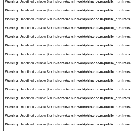
Warning
: Undefined variable $tsr in
/home/admin/web/phinance.ru/public_html/mes
Warning
: Undefined variable $tsr in
/home/admin/web/phinance.ru/public_html/mes
Warning
: Undefined variable $tsr in
/home/admin/web/phinance.ru/public_html/mes
Warning
: Undefined variable $tsr in
/home/admin/web/phinance.ru/public_html/mes
Warning
: Undefined variable $tsr in
/home/admin/web/phinance.ru/public_html/mes
Warning
: Undefined variable $tsr in
/home/admin/web/phinance.ru/public_html/mes
Warning
: Undefined variable $tsr in
/home/admin/web/phinance.ru/public_html/mes
Warning
: Undefined variable $tsr in
/home/admin/web/phinance.ru/public_html/mes
Warning
: Undefined variable $tsr in
/home/admin/web/phinance.ru/public_html/mes
Warning
: Undefined variable $tsr in
/home/admin/web/phinance.ru/public_html/mes
Warning
: Undefined variable $tsr in
/home/admin/web/phinance.ru/public_html/mes
Warning
: Undefined variable $tsr in
/home/admin/web/phinance.ru/public_html/mes
Warning
: Undefined variable $tsr in
/home/admin/web/phinance.ru/public_html/mes
Warning
: Undefined variable $tsr in
/home/admin/web/phinance.ru/public_html/mes
Warning
: Undefined variable $tsr in
/home/admin/web/phinance.ru/public_html/mes