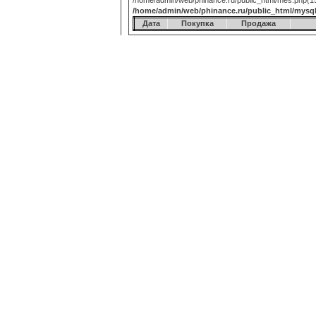
/home/admin/web/phinance.ru/public_html/mes.php(15):
/home/admin/web/phinance.ru/public_html/mysq
Дата
Покупка
Продажа