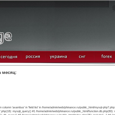
а месяц:
column 'axambus' in 'field list' in /home/admin/web/phinance.ru/public_html/mysql-php7.php
.php(18): mysqli_query() #1 /home/admin/web/phinance.ru/public_html/function.db.php(80):