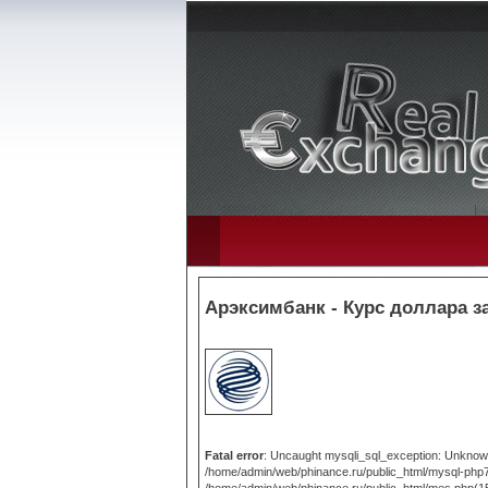
Арэксимбанк - Курс доллара з
Fatal error
: Uncaught mysqli_sql_exception: Unknown 
/home/admin/web/phinance.ru/public_html/mysql-php7