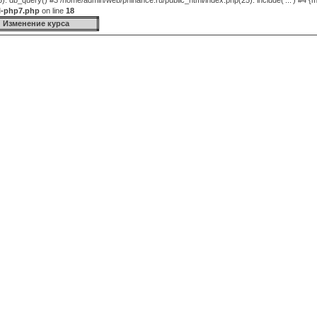
 db_query() #3 /home/admin/web/phinance.ru/public_html/index.php(25): include('...') #4 {m
l-php7.php
on line
18
Изменение курса