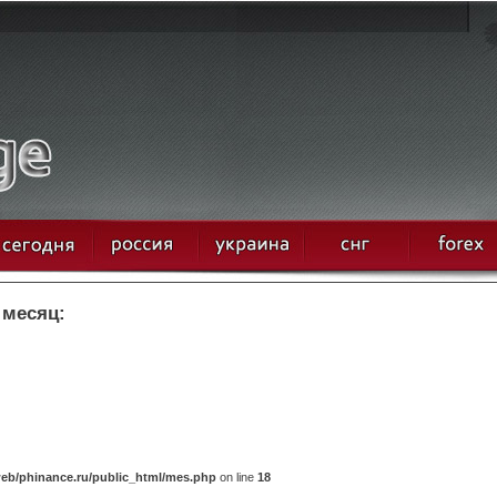
 месяц:
eb/phinance.ru/public_html/mes.php
on line
18