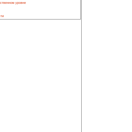
рственном уровне
сти