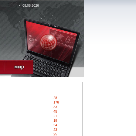
08.08.2026
28
176
33
45
21
19
34
23
25