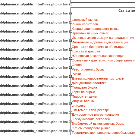
b/phinance.ru/public_html/mes.php
on line
20
Статьи п
b/phinance.ru/public_html/mes.php
on line
22
Фондовый рынок
b/phinance.ru/public_html/mes.php
on line
18
Рынок капиталов
Координация фондового рынка
b/phinance.ru/public_html/mes.php
on line
20
Признаки ценных бумаг
Именные акции и акции на предъявител
b/phinance.ru/public_html/mes.php
on line
22
Ипотечные и другие виды облигаций
Срочные и бессрочные облигации
b/phinance.ru/public_html/mes.php
on line
18
Трассат и трассант
Женевская вексельная конвенция
b/phinance.ru/public_html/mes.php
on line
20
Основные характеристики сберегательн
Опцион
b/phinance.ru/public_html/mes.php
on line
22
Реестр ценных бумаг
Риски
b/phinance.ru/public_html/mes.php
on line
18
Диверсифицированный портфель
Дивидентная политика
b/phinance.ru/public_html/mes.php
on line
20
Фондовая биржа
Торги на бирже
b/phinance.ru/public_html/mes.php
on line
22
Приоритет цены
Индекс Авеню
b/phinance.ru/public_html/mes.php
on line
18
L-индекс
Система "Гелла-реестр"
b/phinance.ru/public_html/mes.php
on line
20
Долгосрочное инвестирование
Обслуживание векселей
b/phinance.ru/public_html/mes.php
on line
22
Внебиржевой рынок ценных бумаг
Объем фондового рынка
b/phinance.ru/public_html/mes.php
on line
18
Теоретические принципы ценообразован