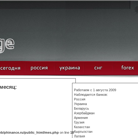
 месяц:
Работаем с 1 августа 2009
Наблюдается банков:
Россия
Украина
Беларусь
Азербайджан
Армения
Грузия
Казахстан
Кыргызстан
b/phinance.ru/public_html/mes.php
on line
18
Латвия