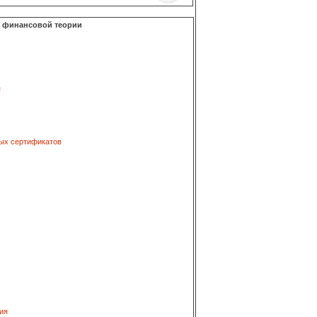
о финансовой теории
я
ых сертификатов
ия