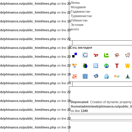
Литва
b/phinance.ru/public_html/mes.php
on line
20
Молдавия
Таджикистан
b/phinance.ru/public_html/mes.php
on line
22
Туркменистан
Узбекистан
b/phinance.ru/public_html/mes.php
on line
18
Эстония
всего
b/phinance.ru/public_html/mes.php
on line
20
b/phinance.ru/public_html/mes.php
on line
22
Соц закладки
b/phinance.ru/public_html/mes.php
on line
18
b/phinance.ru/public_html/mes.php
on line
20
b/phinance.ru/public_html/mes.php
on line
22
b/phinance.ru/public_html/mes.php
on line
18
b/phinance.ru/public_html/mes.php
on line
20
b/phinance.ru/public_html/mes.php
on line
22
b/phinance.ru/public_html/mes.php
on line
18
Deprecated
: Creation of dynamic propert
/home/admin/web/phinance.ru/public_
b/phinance.ru/public_html/mes.php
on line
20
on line
1340
b/phinance.ru/public_html/mes.php
on line
22
b/phinance.ru/public_html/mes.php
on line
18