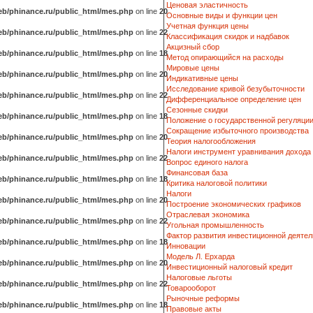
Ценовая эластичность
b/phinance.ru/public_html/mes.php
on line
20
Основные виды и функции цен
Учетная функция цены
b/phinance.ru/public_html/mes.php
on line
22
Классификация скидок и надбавок
Акцизный сбор
b/phinance.ru/public_html/mes.php
on line
18
Метод опирающийся на расходы
Мировые цены
b/phinance.ru/public_html/mes.php
on line
20
Индикативные цены
Исследование кривой безубыточности
b/phinance.ru/public_html/mes.php
on line
22
Дифференциальное определение цен
Сезонные скидки
b/phinance.ru/public_html/mes.php
on line
18
Положение о государственной регуляци
Сокращение избыточного производства
b/phinance.ru/public_html/mes.php
on line
20
Теория налогообложения
Налоги инструмент уравнивания дохода
b/phinance.ru/public_html/mes.php
on line
22
Вопрос единого налога
Финансовая база
b/phinance.ru/public_html/mes.php
on line
18
Критика налоговой политики
Налоги
b/phinance.ru/public_html/mes.php
on line
20
Построение экономических графиков
Отраслевая экономика
b/phinance.ru/public_html/mes.php
on line
22
Угольная промышленность
Фактор развития инвестиционной деятел
b/phinance.ru/public_html/mes.php
on line
18
Инновации
Модель Л. Ерхарда
b/phinance.ru/public_html/mes.php
on line
20
Инвестиционный налоговый кредит
Налоговые льготы
b/phinance.ru/public_html/mes.php
on line
22
Товарооборот
Рыночные реформы
b/phinance.ru/public_html/mes.php
on line
18
Правовые акты