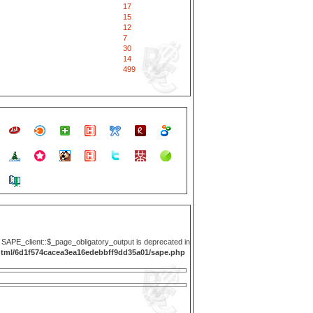
17
15
12
7
30
14
499
y SAPE_client::$_page_obligatory_output is deprecated in
html/6d1f574cacea3ea16edebbff9dd35a01/sape.php