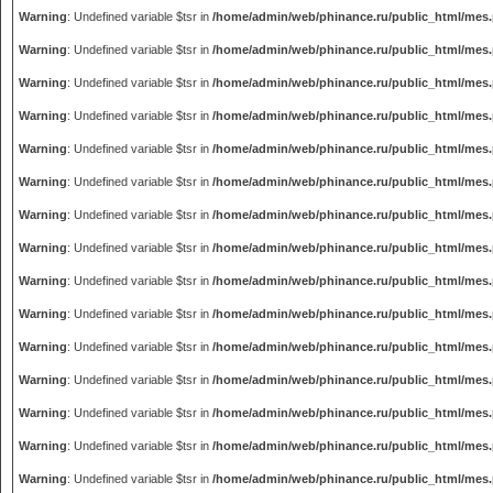
Warning
: Undefined variable $tsr in
/home/admin/web/phinance.ru/public_html/mes
Warning
: Undefined variable $tsr in
/home/admin/web/phinance.ru/public_html/mes
Warning
: Undefined variable $tsr in
/home/admin/web/phinance.ru/public_html/mes
Warning
: Undefined variable $tsr in
/home/admin/web/phinance.ru/public_html/mes
Warning
: Undefined variable $tsr in
/home/admin/web/phinance.ru/public_html/mes
Warning
: Undefined variable $tsr in
/home/admin/web/phinance.ru/public_html/mes
Warning
: Undefined variable $tsr in
/home/admin/web/phinance.ru/public_html/mes
Warning
: Undefined variable $tsr in
/home/admin/web/phinance.ru/public_html/mes
Warning
: Undefined variable $tsr in
/home/admin/web/phinance.ru/public_html/mes
Warning
: Undefined variable $tsr in
/home/admin/web/phinance.ru/public_html/mes
Warning
: Undefined variable $tsr in
/home/admin/web/phinance.ru/public_html/mes
Warning
: Undefined variable $tsr in
/home/admin/web/phinance.ru/public_html/mes
Warning
: Undefined variable $tsr in
/home/admin/web/phinance.ru/public_html/mes
Warning
: Undefined variable $tsr in
/home/admin/web/phinance.ru/public_html/mes
Warning
: Undefined variable $tsr in
/home/admin/web/phinance.ru/public_html/mes