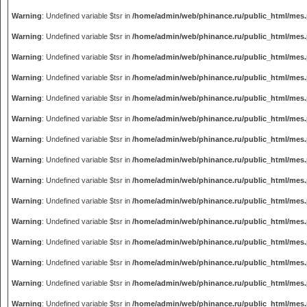
Warning
: Undefined variable $tsr in
/home/admin/web/phinance.ru/public_html/mes
Warning
: Undefined variable $tsr in
/home/admin/web/phinance.ru/public_html/mes
Warning
: Undefined variable $tsr in
/home/admin/web/phinance.ru/public_html/mes
Warning
: Undefined variable $tsr in
/home/admin/web/phinance.ru/public_html/mes
Warning
: Undefined variable $tsr in
/home/admin/web/phinance.ru/public_html/mes
Warning
: Undefined variable $tsr in
/home/admin/web/phinance.ru/public_html/mes
Warning
: Undefined variable $tsr in
/home/admin/web/phinance.ru/public_html/mes
Warning
: Undefined variable $tsr in
/home/admin/web/phinance.ru/public_html/mes
Warning
: Undefined variable $tsr in
/home/admin/web/phinance.ru/public_html/mes
Warning
: Undefined variable $tsr in
/home/admin/web/phinance.ru/public_html/mes
Warning
: Undefined variable $tsr in
/home/admin/web/phinance.ru/public_html/mes
Warning
: Undefined variable $tsr in
/home/admin/web/phinance.ru/public_html/mes
Warning
: Undefined variable $tsr in
/home/admin/web/phinance.ru/public_html/mes
Warning
: Undefined variable $tsr in
/home/admin/web/phinance.ru/public_html/mes
Warning
: Undefined variable $tsr in
/home/admin/web/phinance.ru/public_html/mes