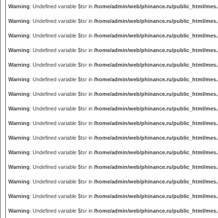
Warning
: Undefined variable $tsr in
/home/admin/web/phinance.ru/public_html/mes
Warning
: Undefined variable $tsr in
/home/admin/web/phinance.ru/public_html/mes
Warning
: Undefined variable $tsr in
/home/admin/web/phinance.ru/public_html/mes
Warning
: Undefined variable $tsr in
/home/admin/web/phinance.ru/public_html/mes
Warning
: Undefined variable $tsr in
/home/admin/web/phinance.ru/public_html/mes
Warning
: Undefined variable $tsr in
/home/admin/web/phinance.ru/public_html/mes
Warning
: Undefined variable $tsr in
/home/admin/web/phinance.ru/public_html/mes
Warning
: Undefined variable $tsr in
/home/admin/web/phinance.ru/public_html/mes
Warning
: Undefined variable $tsr in
/home/admin/web/phinance.ru/public_html/mes
Warning
: Undefined variable $tsr in
/home/admin/web/phinance.ru/public_html/mes
Warning
: Undefined variable $tsr in
/home/admin/web/phinance.ru/public_html/mes
Warning
: Undefined variable $tsr in
/home/admin/web/phinance.ru/public_html/mes
Warning
: Undefined variable $tsr in
/home/admin/web/phinance.ru/public_html/mes
Warning
: Undefined variable $tsr in
/home/admin/web/phinance.ru/public_html/mes
Warning
: Undefined variable $tsr in
/home/admin/web/phinance.ru/public_html/mes