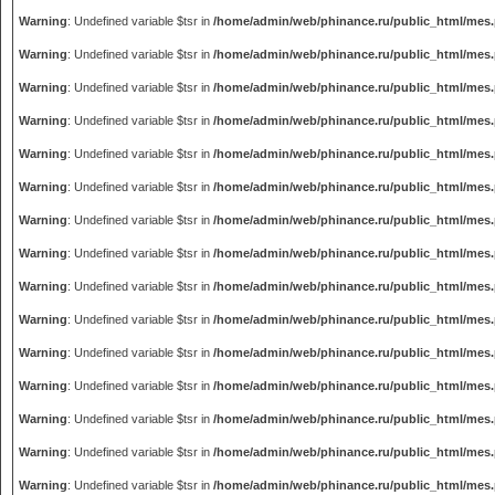
Warning
: Undefined variable $tsr in
/home/admin/web/phinance.ru/public_html/mes
Warning
: Undefined variable $tsr in
/home/admin/web/phinance.ru/public_html/mes
Warning
: Undefined variable $tsr in
/home/admin/web/phinance.ru/public_html/mes
Warning
: Undefined variable $tsr in
/home/admin/web/phinance.ru/public_html/mes
Warning
: Undefined variable $tsr in
/home/admin/web/phinance.ru/public_html/mes
Warning
: Undefined variable $tsr in
/home/admin/web/phinance.ru/public_html/mes
Warning
: Undefined variable $tsr in
/home/admin/web/phinance.ru/public_html/mes
Warning
: Undefined variable $tsr in
/home/admin/web/phinance.ru/public_html/mes
Warning
: Undefined variable $tsr in
/home/admin/web/phinance.ru/public_html/mes
Warning
: Undefined variable $tsr in
/home/admin/web/phinance.ru/public_html/mes
Warning
: Undefined variable $tsr in
/home/admin/web/phinance.ru/public_html/mes
Warning
: Undefined variable $tsr in
/home/admin/web/phinance.ru/public_html/mes
Warning
: Undefined variable $tsr in
/home/admin/web/phinance.ru/public_html/mes
Warning
: Undefined variable $tsr in
/home/admin/web/phinance.ru/public_html/mes
Warning
: Undefined variable $tsr in
/home/admin/web/phinance.ru/public_html/mes