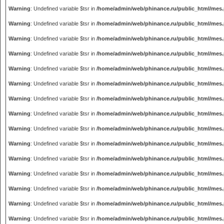
Warning
: Undefined variable $tsr in
/home/admin/web/phinance.ru/public_html/mes
Warning
: Undefined variable $tsr in
/home/admin/web/phinance.ru/public_html/mes
Warning
: Undefined variable $tsr in
/home/admin/web/phinance.ru/public_html/mes
Warning
: Undefined variable $tsr in
/home/admin/web/phinance.ru/public_html/mes
Warning
: Undefined variable $tsr in
/home/admin/web/phinance.ru/public_html/mes
Warning
: Undefined variable $tsr in
/home/admin/web/phinance.ru/public_html/mes
Warning
: Undefined variable $tsr in
/home/admin/web/phinance.ru/public_html/mes
Warning
: Undefined variable $tsr in
/home/admin/web/phinance.ru/public_html/mes
Warning
: Undefined variable $tsr in
/home/admin/web/phinance.ru/public_html/mes
Warning
: Undefined variable $tsr in
/home/admin/web/phinance.ru/public_html/mes
Warning
: Undefined variable $tsr in
/home/admin/web/phinance.ru/public_html/mes
Warning
: Undefined variable $tsr in
/home/admin/web/phinance.ru/public_html/mes
Warning
: Undefined variable $tsr in
/home/admin/web/phinance.ru/public_html/mes
Warning
: Undefined variable $tsr in
/home/admin/web/phinance.ru/public_html/mes
Warning
: Undefined variable $tsr in
/home/admin/web/phinance.ru/public_html/mes