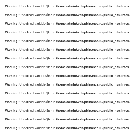
Warning
: Undefined variable $tsr in
/home/admin/web/phinance.ru/public_html/mes
Warning
: Undefined variable $tsr in
/home/admin/web/phinance.ru/public_html/mes
Warning
: Undefined variable $tsr in
/home/admin/web/phinance.ru/public_html/mes
Warning
: Undefined variable $tsr in
/home/admin/web/phinance.ru/public_html/mes
Warning
: Undefined variable $tsr in
/home/admin/web/phinance.ru/public_html/mes
Warning
: Undefined variable $tsr in
/home/admin/web/phinance.ru/public_html/mes
Warning
: Undefined variable $tsr in
/home/admin/web/phinance.ru/public_html/mes
Warning
: Undefined variable $tsr in
/home/admin/web/phinance.ru/public_html/mes
Warning
: Undefined variable $tsr in
/home/admin/web/phinance.ru/public_html/mes
Warning
: Undefined variable $tsr in
/home/admin/web/phinance.ru/public_html/mes
Warning
: Undefined variable $tsr in
/home/admin/web/phinance.ru/public_html/mes
Warning
: Undefined variable $tsr in
/home/admin/web/phinance.ru/public_html/mes
Warning
: Undefined variable $tsr in
/home/admin/web/phinance.ru/public_html/mes
Warning
: Undefined variable $tsr in
/home/admin/web/phinance.ru/public_html/mes
Warning
: Undefined variable $tsr in
/home/admin/web/phinance.ru/public_html/mes