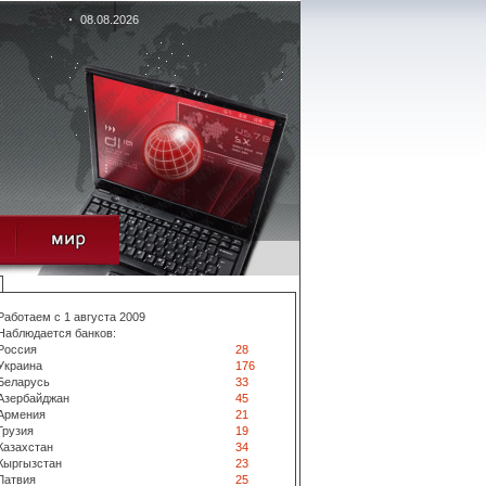
08.08.2026
Работаем с 1 августа 2009
Наблюдается банков:
Россия
28
Украина
176
Беларусь
33
Азербайджан
45
Армения
21
Грузия
19
Казахстан
34
Кыргызстан
23
Латвия
25