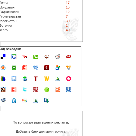
Литва
17
Молдавия
15
Таджикистан
12
Туркменистан
7
Узбекистан
30
Эстония
14
всего
499
Соц закладки
По вопросам размещения рекламы:
Добавить банк для мониторинга: