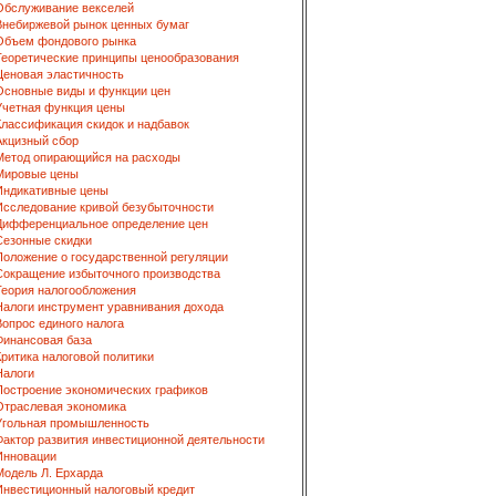
Обслуживание векселей
Внебиржевой рынок ценных бумаг
Объем фондового рынка
Теоретические принципы ценообразования
Ценовая эластичность
Основные виды и функции цен
Учетная функция цены
Классификация скидок и надбавок
Акцизный сбор
Метод опирающийся на расходы
Мировые цены
Индикативные цены
Исследование кривой безубыточности
Дифференциальное определение цен
Сезонные скидки
Положение о государственной регуляции
Сокращение избыточного производства
Теория налогообложения
Налоги инструмент уравнивания дохода
Вопрос единого налога
Финансовая база
Критика налоговой политики
Налоги
Построение экономических графиков
Отраслевая экономика
Угольная промышленность
Фактор развития инвестиционной деятельности
Инновации
Модель Л. Ерхарда
Инвестиционный налоговый кредит