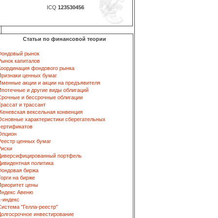
ICQ
123530456
Статьи по финансовой теории
Фондовый рынок
Рынок капиталов
Координация фондового рынка
Признаки ценных бумаг
Именные акции и акции на предъявителя
Ипотечные и другие виды облигаций
Срочные и бессрочные облигации
Трассат и трассант
Женевская вексельная конвенция
Основные характеристики сберегательных
сертификатов
Опцион
Реестр ценных бумаг
Риски
Диверсифицированный портфель
Дивидентная политика
Фондовая биржа
Торги на бирже
Приоритет цены
Индекс Авеню
L-индекс
Система "Гелла-реестр"
Долгосрочное инвестирование