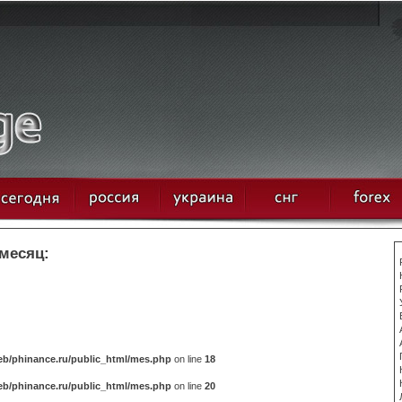
 месяц:
b/phinance.ru/public_html/mes.php
on line
18
b/phinance.ru/public_html/mes.php
on line
20