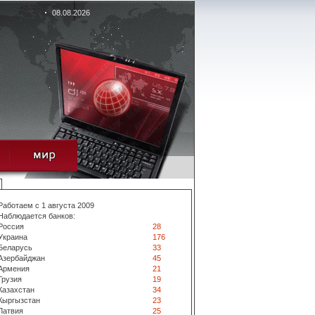
08.08.2026
Работаем с 1 августа 2009
Наблюдается банков:
Россия
28
Украина
176
Беларусь
33
Азербайджан
45
Армения
21
Грузия
19
Казахстан
34
Кыргызстан
23
Латвия
25