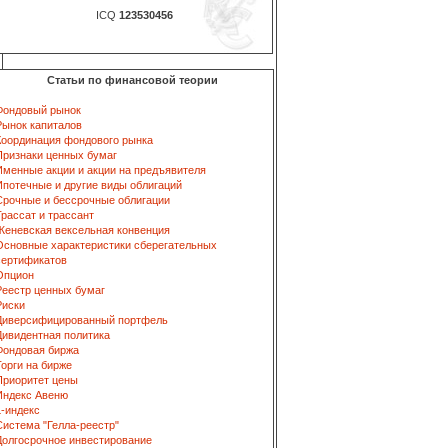
ICQ
123530456
Статьи по финансовой теории
Фондовый рынок
Рынок капиталов
Координация фондового рынка
Признаки ценных бумаг
Именные акции и акции на предъявителя
Ипотечные и другие виды облигаций
Срочные и бессрочные облигации
Трассат и трассант
Женевская вексельная конвенция
Основные характеристики сберегательных
сертификатов
Опцион
Реестр ценных бумаг
Риски
Диверсифицированный портфель
Дивидентная политика
Фондовая биржа
Торги на бирже
Приоритет цены
Индекс Авеню
L-индекс
Система "Гелла-реестр"
Долгосрочное инвестирование