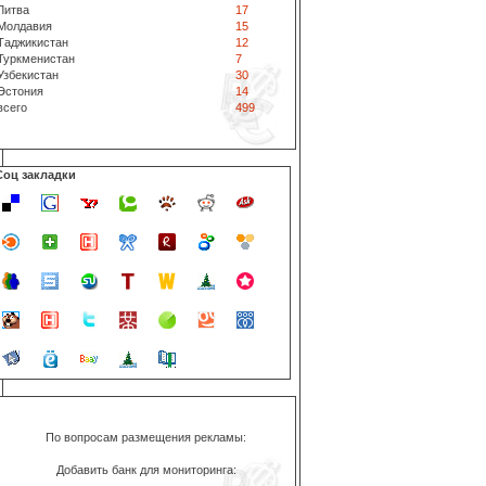
Литва
17
Молдавия
15
Таджикистан
12
Туркменистан
7
Узбекистан
30
Эстония
14
всего
499
Соц закладки
По вопросам размещения рекламы:
Добавить банк для мониторинга: