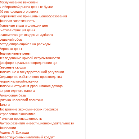
Обслуживание векселей
Внебиржевой рынок ценных бумаг
Объем фондового рынка
Теоретические принципы ценообразования
Ценовая эластичность
Основные виды и функции цен
Учетная функция цены
Классификация скидок и надбавок
Акцизный сбор
Метод опирающийся на расходы
Мировые цены
Индикативные цены
Исследование кривой безубыточности
Дифференциальное определение цен
Сезонные скидки
Положение о государственной регуляции
Сокращение избыточного производства
Теория налогообложения
Налоги инструмент уравнивания дохода
Вопрос единого налога
Финансовая база
Критика налоговой политики
Налоги
Построение экономических графиков
Отраслевая экономика
Угольная промышленность
Фактор развития инвестиционной деятельности
Инновации
Модель Л. Ерхарда
Инвестиционный налоговый кредит