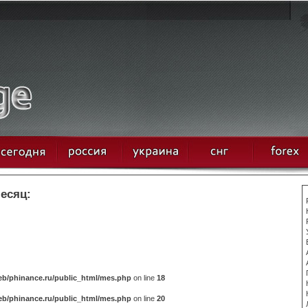
месяц:
b/phinance.ru/public_html/mes.php
on line
18
b/phinance.ru/public_html/mes.php
on line
20