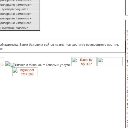
доллара не изменился
доллара не изменился
с доллара поднялся
доллара не изменился
доллара не изменился
доллара не изменился
с доллара поднялся
язательна. Банки без своих сайтов на платном хостинге не вносятся в листинг.
ся.